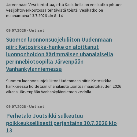
Järvenpään Vesi tiedottaa, että Kaskitiellä on vesikatko johtuen
vesijohtoverkostossa tehtävistä töistä. Vesikatko on
maanantaina 13.7.2026 klo 8–14.
09.07.2026
-
Uutiset
Suomen luonnonsuojeluliiton Uudenmaan
piiri: Ketosirkka-hanke on aloittanut
luonnonhoidon äärimmäisen uhanalaisella
perinnebiotoopilla Järvenpään
Vanhankylänniemessä
Suomen luonnonsuojeluliiton Uudenmaan piirin Ketosirkka-
hankkeessa hoidetaan uhanalaista luontoa maastokauden 2026
aikana Järvenpään Vanhankylänniemen kedolla.
09.07.2026
-
Uutiset
Perhetalo Joutsikki sulkeutuu
poikkeuksellisesti perjantaina 10.7.2026 klo
13