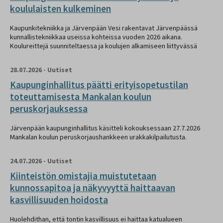
koululaisten kulkeminen
Kaupunkitekniikka ja Järvenpään Vesi rakentavat Järvenpäässä
kunnallistekniikkaa useissa kohteissa vuoden 2026 aikana.
Koulureittejä suunniteltaessa ja koulujen alkamiseen liittyvässä
28.07.2026
-
Uutiset
Kaupunginhallitus päätti erityisopetustilan
toteuttamisesta Mankalan koulun
peruskorjauksessa
Järvenpään kaupunginhallitus käsitteli kokouksessaan 27.7.2026
Mankalan koulun peruskorjaushankkeen urakkakilpailutusta.
24.07.2026
-
Uutiset
Kiinteistön omistajia muistutetaan
kunnossapitoa ja näkyvyyttä haittaavan
kasvillisuuden hoidosta
Huolehdithan, että tontin kasvillisuus ei haittaa katualueen