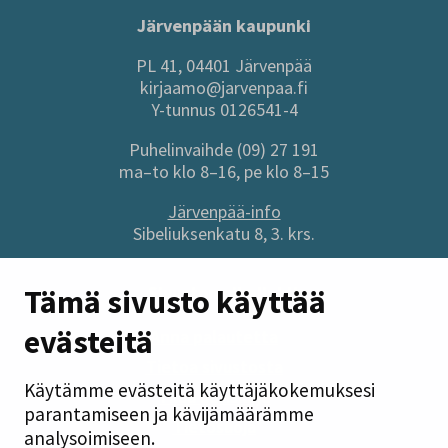
Järvenpään kaupunki
PL 41, 04401 Järvenpää
kirjaamo@jarvenpaa.fi
Y-tunnus 0126541-4
Puhelinvaihde (09) 27 191
ma–to klo 8–16, pe klo 8–15
Järvenpää-info
Sibeliuksenkatu 8, 3. krs.
Sivuston pikalinkit
Tämä sivusto käyttää
evästeitä
Anna palautetta
Tietoa sivustosta
Käytämme evästeitä käyttäjäkokemuksesi
Tilaa uutiskirje
parantamiseen ja kävijämäärämme
Tietosuoja
analysoimiseen.