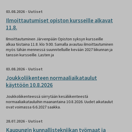
03.08.2026
-
Uutiset
Ilmoittautumiset opiston kursseille alkavat
11.8.
Ilmoittautuminen Järvenpään Opiston syksyn kursseille
alkaa tiistaina 11.8. klo 9.00. Samalla avautuu ilmoittautuminen
myös tähän mennessä suunnitelluille kevään 2027 liikunnan ja
tanssin kursseille. Lasten ja
03.08.2026
-
Uutiset
Joukkoliikenteen normaaliaikataulut
käyttöön 10.8.2026
Joukkoliikenteessä siirrytään kesäliikenteestä
normaaliaikatauluihin maanantaina 10.8.2026. Uudet aikataulut
ovat voimassa 6.6.2027 saakka.
28.07.2026
-
Uutiset
Kaupungin kunnallistekniikan työmaat ja