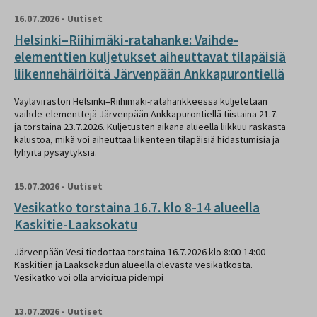
16.07.2026
-
Uutiset
Helsinki–Riihimäki-ratahanke: Vaihde-
elementtien kuljetukset aiheuttavat tilapäisiä
liikennehäiriöitä Järvenpään Ankkapurontiellä
Väyläviraston Helsinki–Riihimäki-ratahankkeessa kuljetetaan
vaihde-elementtejä Järvenpään Ankkapurontiellä tiistaina 21.7.
ja torstaina 23.7.2026. Kuljetusten aikana alueella liikkuu raskasta
kalustoa, mikä voi aiheuttaa liikenteen tilapäisiä hidastumisia ja
lyhyitä pysäytyksiä.
15.07.2026
-
Uutiset
Vesikatko torstaina 16.7. klo 8-14 alueella
Kaskitie-Laaksokatu
Järvenpään Vesi tiedottaa torstaina 16.7.2026 klo 8:00-14:00
Kaskitien ja Laaksokadun alueella olevasta vesikatkosta.
Vesikatko voi olla arvioitua pidempi
13.07.2026
-
Uutiset