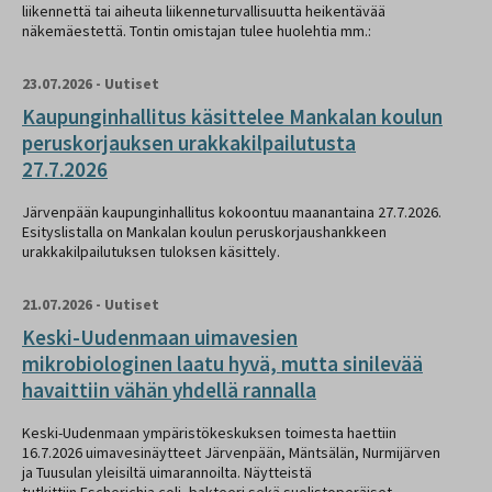
liikennettä tai aiheuta liikenneturvallisuutta heikentävää
näkemäestettä. Tontin omistajan tulee huolehtia mm.:
23.07.2026
-
Uutiset
Kaupunginhallitus käsittelee Mankalan koulun
peruskorjauksen urakkakilpailutusta
27.7.2026
Järvenpään kaupunginhallitus kokoontuu maanantaina 27.7.2026.
Esityslistalla on Mankalan koulun peruskorjaushankkeen
urakkakilpailutuksen tuloksen käsittely.
21.07.2026
-
Uutiset
Keski-Uudenmaan uimavesien
mikrobiologinen laatu hyvä, mutta sinilevää
havaittiin vähän yhdellä rannalla
Keski-Uudenmaan ympäristökeskuksen toimesta haettiin
16.7.2026 uimavesinäytteet Järvenpään, Mäntsälän, Nurmijärven
ja Tuusulan yleisiltä uimarannoilta. Näytteistä
tutkittiin Escherichia coli -bakteeri sekä suolistoperäiset