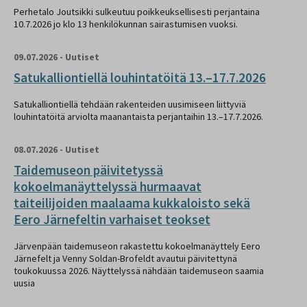
Perhetalo Joutsikki sulkeutuu poikkeuksellisesti perjantaina
10.7.2026 jo klo 13 henkilökunnan sairastumisen vuoksi.
09.07.2026
-
Uutiset
Satukalliontiellä louhintatöitä 13.–17.7.2026
Satukalliontiellä tehdään rakenteiden uusimiseen liittyviä
louhintatöitä arviolta maanantaista perjantaihin 13.–17.7.2026.
08.07.2026
-
Uutiset
Taidemuseon päivitetyssä
kokoelmanäyttelyssä hurmaavat
taiteilijoiden maalaama kukkaloisto sekä
Eero Järnefeltin varhaiset teokset
Järvenpään taidemuseon rakastettu kokoelmanäyttely Eero
Järnefelt ja Venny Soldan-Brofeldt avautui päivitettynä
toukokuussa 2026. Näyttelyssä nähdään taidemuseon saamia
uusia