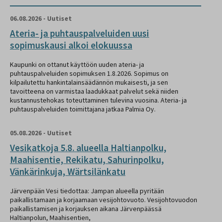
06.08.2026
-
Uutiset
Ateria- ja puhtauspalveluiden uusi
sopimuskausi alkoi elokuussa
Kaupunki on ottanut käyttöön uuden ateria- ja
puhtauspalveluiden sopimuksen 1.8.2026. Sopimus on
kilpailutettu hankintalainsäädännön mukaisesti, ja sen
tavoitteena on varmistaa laadukkaat palvelut sekä niiden
kustannustehokas toteuttaminen tulevina vuosina. Ateria- ja
puhtauspalveluiden toimittajana jatkaa Palmia Oy.
05.08.2026
-
Uutiset
Vesikatkoja 5.8. alueella Haltianpolku,
Maahisentie, Rekikatu, Sahurinpolku,
Vänkärinkuja, Wärtsilänkatu
Järvenpään Vesi tiedottaa: Jampan alueella pyritään
paikallistamaan ja korjaamaan vesijohtovuoto. Vesijohtovuodon
paikallistamisen ja korjauksen aikana Järvenpäässä
Haltianpolun, Maahisentien,