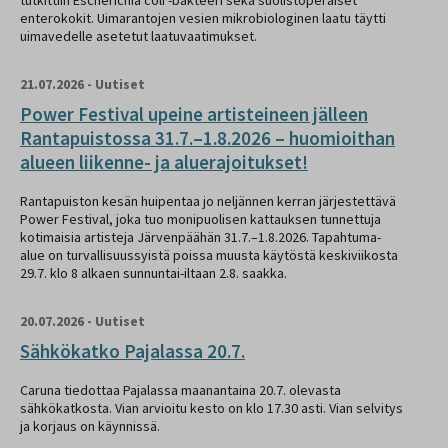
enterokokit. Uimarantojen vesien mikrobiologinen laatu täytti
uimavedelle asetetut laatuvaatimukset.
21.07.2026
-
Uutiset
Power Festival upeine artisteineen jälleen
Rantapuistossa 31.7.–1.8.2026 – huomioithan
alueen liikenne- ja aluerajoitukset!
Rantapuiston kesän huipentaa jo neljännen kerran järjestettävä
Power Festival, joka tuo monipuolisen kattauksen tunnettuja
kotimaisia artisteja Järvenpäähän 31.7.–1.8.2026. Tapahtuma-
alue on turvallisuussyistä poissa muusta käytöstä keskiviikosta
29.7. klo 8 alkaen sunnuntai-iltaan 2.8. saakka.
20.07.2026
-
Uutiset
Sähkökatko Pajalassa 20.7.
Caruna tiedottaa Pajalassa maanantaina 20.7. olevasta
sähkökatkosta. Vian arvioitu kesto on klo 17.30 asti. Vian selvitys
ja korjaus on käynnissä.