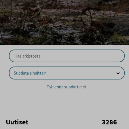
Suodata aiheittain
Tyhjennä suodattimet
Uutiset
3286