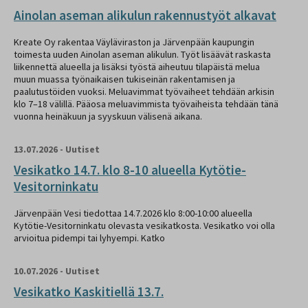
Ainolan aseman alikulun rakennustyöt alkavat
Kreate Oy rakentaa Väyläviraston ja Järvenpään kaupungin
toimesta uuden Ainolan aseman alikulun. Työt lisäävät raskasta
liikennettä alueella ja lisäksi työstä aiheutuu tilapäistä melua
muun muassa työnaikaisen tukiseinän rakentamisen ja
paalutustöiden vuoksi. Meluavimmat työvaiheet tehdään arkisin
klo 7–18 välillä. Pääosa meluavimmista työvaiheista tehdään tänä
vuonna heinäkuun ja syyskuun välisenä aikana.
13.07.2026
-
Uutiset
Vesikatko 14.7. klo 8-10 alueella Kytötie-
Vesitorninkatu
Järvenpään Vesi tiedottaa 14.7.2026 klo 8:00-10:00 alueella
Kytötie-Vesitorninkatu olevasta vesikatkosta. Vesikatko voi olla
arvioitua pidempi tai lyhyempi. Katko
10.07.2026
-
Uutiset
Vesikatko Kaskitiellä 13.7.