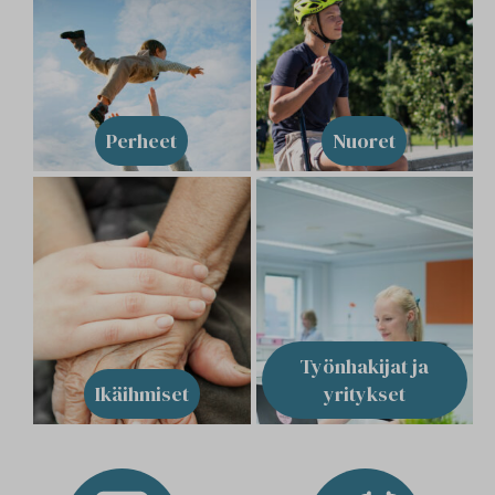
Perheet
Nuoret
Työnhakijat ja
Ikäihmiset
yritykset