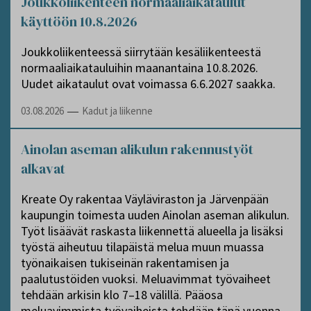
Joukkoliikenteen normaaliaikataulut
käyttöön 10.8.2026
Joukkoliikenteessä siirrytään kesäliikenteestä
normaaliaikatauluihin maanantaina 10.8.2026.
Uudet aikataulut ovat voimassa 6.6.2027 saakka.
03.08.2026
Kadut ja liikenne
—
Ainolan aseman alikulun rakennustyöt
alkavat
Kreate Oy rakentaa Väyläviraston ja Järvenpään
kaupungin toimesta uuden Ainolan aseman alikulun.
Työt lisäävät raskasta liikennettä alueella ja lisäksi
työstä aiheutuu tilapäistä melua muun muassa
työnaikaisen tukiseinän rakentamisen ja
paalutustöiden vuoksi. Meluavimmat työvaiheet
tehdään arkisin klo 7–18 välillä. Pääosa
meluavimmista työvaiheista tehdään tänä vuonna