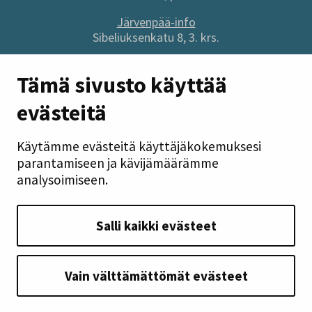
Järvenpää-info
Sibeliuksenkatu 8, 3. krs.
Sivuston pikalinkit
Tämä sivusto käyttää
evästeitä
Anna palautetta
Tietoa sivustosta
Käytämme evästeitä käyttäjäkokemuksesi
Tilaa uutiskirje
parantamiseen ja kävijämäärämme
Tietosuoja
analysoimiseen.
Saavutettavuusseloste
Takaisin ylös
Salli kaikki evästeet
Seuraa meitä
Vain välttämättömät evästeet