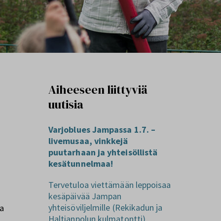
Aiheeseen liittyviä
uutisia
Varjoblues Jampassa 1.7. –
livemusaa, vinkkejä
puutarhaan ja yhteisöllistä
kesätunnelmaa!
Tervetuloa viettämään leppoisaa
kesäpäivää Jampan
yhteisöviljelmille (Rekikadun ja
a
Haltianpolun kulmatontti)