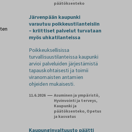
päätöksenteko
Järvenpään kaupunki
varautuu poikkeustilanteisiin
tten
– kriittiset palvelut turvataan
myös uhkatilanteissa
Poikkeuksellisissa
turvallisuustilanteissa kaupunki
arvioi palveluiden järjestämistä
tapauskohtaisesti ja toimii
viranomaisten antamien
ohjeiden mukaisesti.
11.6.2026
Asuminen ja ympäristö,
Hyvinvointi ja terveys,
Kaupunki ja
päätöksenteko, Opetus
ja kasvatus
Kaupunginvaltuusto päätti