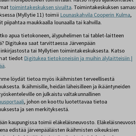
umat
toimintakeskuksen sivuilta
. Toimintakeskuksen samas
sessa (Myllytie 11) toimii
Lounaskahvila Cooperin Kulma
,
it piipahtaa maukkaalla lounaalla tai kahvilla.
tko apua tietokoneen, älypuhelimen tai tablet-laitteen
? Digitukea saat tarvittaessa Järvenpään
nkirjastosta tai Myllytien toimintakeskuksesta. Katso
at tiedot
Digitukea tietokoneisiin ja muihin älylaitteisiin |
ää
.
mme löydät tietoa myös ikäihmisten terveellisestä
uksesta. Ikäihmisille, heidän läheisilleen ja ikääntyneiden
työskenteleville on julkaistu valtakunnallinen
musportaali
, johon on koottu luotettavaa tietoa
uksesta ja sen merkityksestä.
ään kaupungissa toimii eläkeläisneuvosto. Eläkeläisneuvos
ena edistää järvenpääläisten ikäihmisten oikeuksien