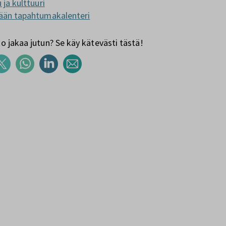
 ja kulttuuri
ään tapahtumakalenteri
 jakaa jutun? Se käy kätevästi tästä!