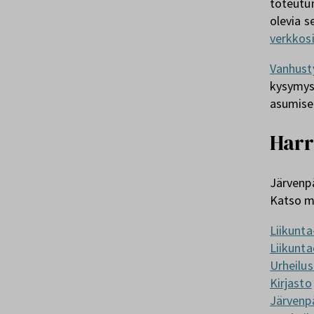
toteutum
olevia s
verkkos
Vanhust
kysymys 
asumise
Harr
Järvenpä
Katso m
Liikunta
Liikunta
Urheilus
Kirjasto
Järvenp