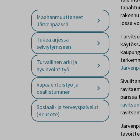
tapaht
rakennuk
Maahanmuuttaneet
jossa vo
Järvenpäässä
Tarvitse
Tukea arjessa
käytössä
selviytymiseen
kaupungi
tarkemm
Turvallinen arki ja
Järvenp
hyvinvointityö
Sivuilta
Vapaaehtoistyö ja
ravitsem
osallistuminen
parissa 
ravitse
Sosiaali- ja terveyspalvelut
ravitsem
(Keusote)
Järvenp
tavoitte