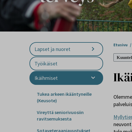
Etusivu
/
Lapset ja nuoret
Kuuntel
Työikäiset
Ikä
Ikäihmiset
Tukea arkeen ikääntyneille
Olemme k
(Keusote)
palvelui
Vireyttä seniorivuosiin
Myllyti
ravitsemuksesta
neuvont
Sotaveteraaniavustukset
tule mu