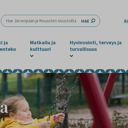
HAE
A
i ja
Matkailu ja
Hyvinvointi, terveys ja
enteko
kulttuuri
turvallisuus
ja