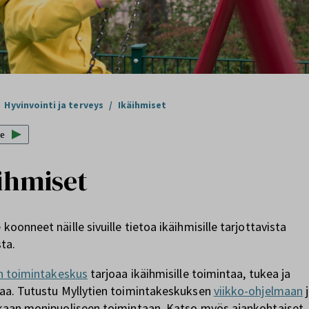
Hyvinvointi ja terveys
/
Ikäihmiset
e
ihmiset
oonneet näille sivuille tietoa ikäihmisille tarjottavista
sta.
en toimintakeskus
tarjoaa ikäihmisille toimintaa, tukea ja
aa. Tutustu Myllytien toimintakeskuksen
viikko-ohjelmaan
j
kaan monipuoliseen toimintaan. Katso myös ajankohtaiset