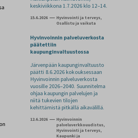
keskiviikkona 1.7.2026 klo 12–14.
sa
15.6.2026
Hyvinvointi ja terveys,
Osallistu ja vaikuta
Hyvinvoinnin palveluverkosta
päätettiin
kaupunginvaltuustossa
Järvenpään kaupunginvaltuusto
päätti 8.6.2026 kokouksessaan
Hyvinvoinnin palveluverkosta
vuosille 2026–2040. Suunnitelma
ohjaa kaupungin palvelujen ja
niitä tukevien tilojen
kehittämistä pitkällä aikavälillä.
12.6.2026
Hyvinvoinnin
ton
palveluverkkouudistus,
Hyvinvointi ja terveys,
Kaupunki ja