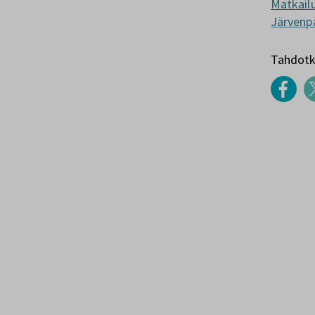
Matkailu
Järvenp
Tahdotko