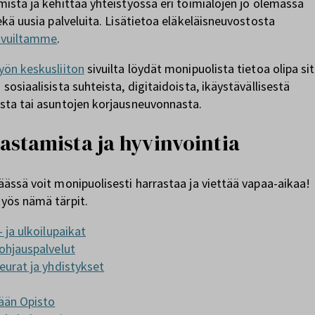
ista ja kehittää yhteistyössä eri toimialojen jo olemassa
ekä uusia palveluita. Lisätietoa eläkeläisneuvostosta
ivuiltamme
.
yön keskusliiton
sivuilta löydät monipuolista tietoa olipa si
sosiaalisista suhteista, digitaidoista, ikäystävällisestä
sta tai asuntojen korjausneuvonnasta.
astamista ja hyvinvointia
ässä voit monipuolisesti harrastaa ja viettää vapaa-aikaa!
yös nämä tärpit.
- ja ulkoilupaikat
ohjauspalvelut
eurat ja yhdistykset
ään Opisto