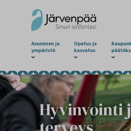
Asuminen ja
Opetus ja
Kaupunk
ympäristö
kasvatus
päätöks
Hyvinvointi 
terveys