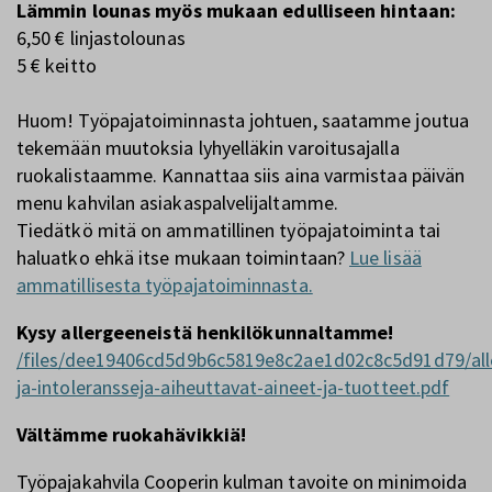
Lämmin lounas myös mukaan edulliseen hintaan:
6,50 € linjastolounas
5 € keitto
Huom! Työpajatoiminnasta johtuen, saatamme joutua
tekemään muutoksia lyhyelläkin varoitusajalla
ruokalistaamme. Kannattaa siis aina varmistaa päivän
menu kahvilan asiakaspalvelijaltamme.
Tiedätkö mitä on ammatillinen työpajatoiminta tai
haluatko ehkä itse mukaan toimintaan?
Lue lisää
ammatillisesta työpajatoiminnasta.
Kysy allergeeneistä henkilökunnaltamme!
/files/dee19406cd5d9b6c5819e8c2ae1d02c8c5d91d79/alle
ja-intoleransseja-aiheuttavat-aineet-ja-tuotteet.pdf
Vältämme ruokahävikkiä!
Työpajakahvila Cooperin kulman tavoite on minimoida