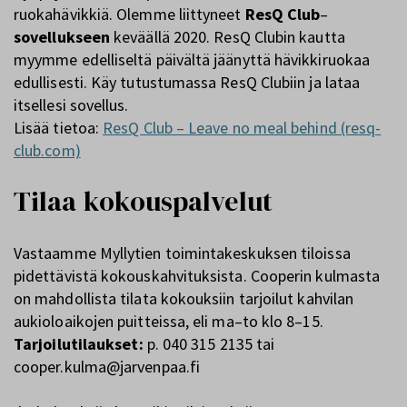
ruokahävikkiä. Olemme liittyneet
ResQ Club
–
sovellukseen
keväällä 2020. ResQ Clubin kautta
myymme edelliseltä päivältä jäänyttä hävikkiruokaa
edullisesti. Käy tutustumassa ResQ Clubiin ja lataa
itsellesi sovellus.
Lisää tietoa:
ResQ Club – Leave no meal behind (resq-
club.com)
Tilaa kokouspalvelut
Vastaamme Myllytien toimintakeskuksen tiloissa
pidettävistä kokouskahvituksista. Cooperin kulmasta
on mahdollista tilata kokouksiin tarjoilut kahvilan
aukioloaikojen puitteissa, eli ma–to klo 8–15.
Tarjoilutilaukset:
p. 040 315 2135 tai
cooper.kulma@jarvenpaa.fi