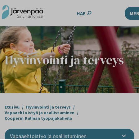
HAE
ME
Hyvinvointi ja terveys
Etusivu
/
Hyvinvointi ja terveys
/
Vapaaehtoistyö ja osallistuminen
/
Cooperin Kulman työpajakahvila
Vapaaehtoistyö ja osallistuminen