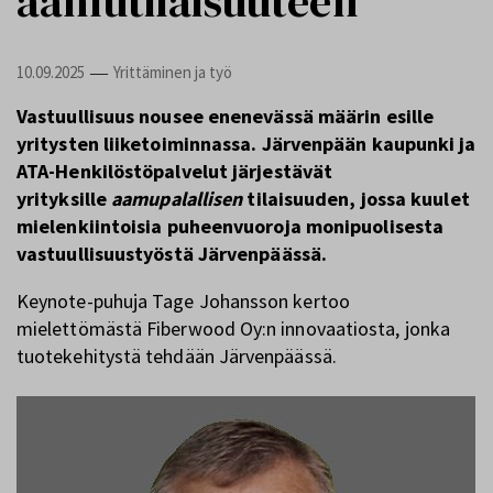
aamutilaisuuteen
10.09.2025
Yrittäminen ja työ
—
Vastuullisuus nousee enenevässä määrin esille
yritysten liiketoiminnassa. Järvenpään kaupunki ja
ATA-Henkilöstöpalvelut järjestävät
yrityksille
aamupalallisen
tilaisuuden, jossa kuulet
mielenkiintoisia puheenvuoroja monipuolisesta
vastuullisuustyöstä Järvenpäässä.
Keynote-puhuja Tage Johansson kertoo
mielettömästä Fiberwood Oy:n innovaatiosta, jonka
tuotekehitystä tehdään Järvenpäässä.