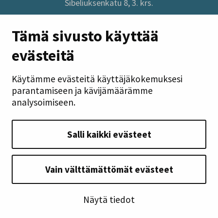
Sibeliuksenkatu 8, 3. krs.
Sivuston pikalinkit
Tämä sivusto käyttää
evästeitä
Anna palautetta
Tietoa sivustosta
Käytämme evästeitä käyttäjäkokemuksesi
Tilaa uutiskirje
parantamiseen ja kävijämäärämme
Tietosuoja
analysoimiseen.
Saavutettavuusseloste
Takaisin ylös
Salli kaikki evästeet
Seuraa meitä
Vain välttämättömät evästeet
Näytä tiedot