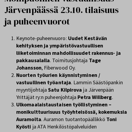
Järvenpäässä 23.10. tilaisuus
ja puheenvuorot
Keynote-puheenvuoro:
Uudet Kestävän
kehityksen ja ympäristövastuullisen
liiketoiminnan mahdollisuudet rakennus- ja
pakkausalalla
. Toimitusjohtaja
Tage
Johansson
, Fiberwood Oy.
Nuorten työurien käynnistyminen /
vastuullinen työantaja
. Lammin Säästöpankin
myyntijohtaja
Satu Kilpirova
ja Järvenpään
Yrittäjät ry:n puheenjohtaja
Petra Willberg
.
Ulkomaalaistaustaisen työllistyminen –
monikulttuurisuus työyhteisössä, kokemuksia
Auramolta
. Auramon tuotantopäällikkö
Toni
Kyösti
ja ATA Henkilöstöpalveluiden