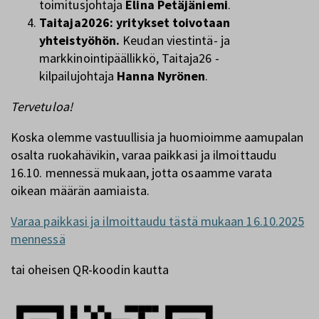
toimitusjohtaja
Elina Petäjäniemi
.
Taitaja2026: yritykset toivotaan
yhteistyöhön.
Keudan viestintä- ja
markkinointipäällikkö, Taitaja26 -
kilpailujohtaja
Hanna Nyrönen
.
Tervetuloa!
Koska olemme vastuullisia ja huomioimme aamupalan
osalta ruokahävikin, varaa paikkasi ja ilmoittaudu
16.10. mennessä mukaan, jotta osaamme varata
oikean määrän aamiaista.
Varaa paikkasi ja ilmoittaudu tästä mukaan 16.10.2025
mennessä
tai oheisen QR-koodin kautta