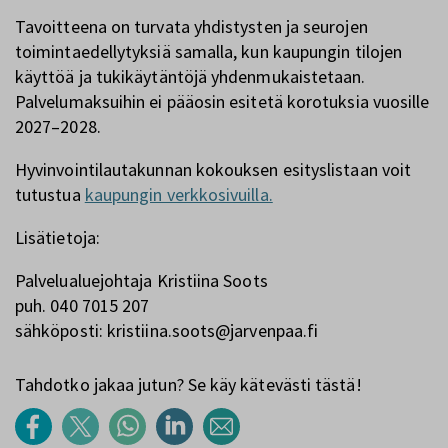
Tavoitteena on turvata yhdistysten ja seurojen
toimintaedellytyksiä samalla, kun kaupungin tilojen
käyttöä ja tukikäytäntöjä yhdenmukaistetaan.
Palvelumaksuihin ei pääosin esitetä korotuksia vuosille
2027–2028.
Hyvinvointilautakunnan kokouksen esityslistaan voit
tutustua
kaupungin verkkosivuilla.
Lisätietoja:
Palvelualuejohtaja Kristiina Soots
puh. 040 7015 207
sähköposti: kristiina.soots@jarvenpaa.fi
Tahdotko jakaa jutun? Se käy kätevästi tästä!