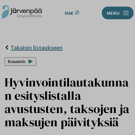
HAE
MENU
Takaisin listaukseen
Kuuntele
Hyvinvointilautakunna
n esityslistalla
avustusten, taksojen ja
maksujen päivityksiä