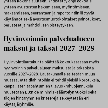
yhteen kokonaisuuteen. Yhdistetty ohje kokoaisi
yhteen avustusten hakemiseen, myöntämiseen,
maksamiseen, seurantaan ja raportointiin liittyvät
käytännöt sekä avustusmuotokohtaiset painotukset,
perusteet ja mahdollisen pisteytyksen.
Hyvinvoinnin palvelualueen
maksut ja taksat 2027–2028
Hyvinvointilautakunta päättää kokouksessaan myös
hyvinvoinnin palvelualueen maksuista ja taksoista
vuosille 2027–2028. Lautakunnalle esitetään muun
muassa, että tilahintoihin ei tehdä yleisiä korotuksia,
kaupallisten tapahtumien tilavuokrahuojennuksia
muutetaan EU:n de minimis -sääntelyn vuoksi sekä
tilojen hintaryhmien kriteerejä selkeytetään eri
käyttäjäryhmille.