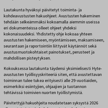
Lautakunta hyväksyi päivitetyt toiminta- ja
kohdeavustusten hakuohjeet. Avustusten hakeminen
tehdään selkeämmäksi kokoamalla aiemmin useissa
eri dokumenteissa olleet ohjeet yhdeksi
kokonaisuudeksi. Yhdistetty ohje kokoaa yhteen
avustusten hakemiseen, myöntämiseen, maksamiseen,
seurantaan ja raportointiin liittyvät käytännöt sekä
avustusmuotokohtaiset painotukset, perusteet ja
mahdollisen pisteytyksen.
Kokouksessa lautakunta täydensi yksimielisesti Hyte-
avustusten työllisyyskriteeriä siten, että avustettavan
toiminnan tulee tukea erityisesti alle 29-vuotiaiden,
esimerkiksi esiintyjien, ohjaajien ja tuotannon
tehtävissä toimivien nuorten työllistymistä.
Päivitettyjä hakuohjeita noudatetaan syksystä 2026