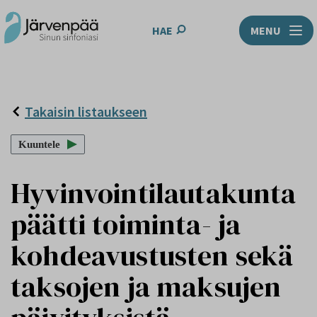
HAE
MENU
Takaisin listaukseen
Kuuntele
Hyvinvointilautakunta
päätti toiminta- ja
kohdeavustusten sekä
taksojen ja maksujen