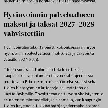
alkaen toiminta- ja kohdeavustusten hakemisessa.
Hyvinvoinnin palvelualueen
maksut ja taksat 2027–2028
vahvistettiin
Hyvinvointilautakunta päätti kokouksessaan myös
hyvinvoinnin palvelualueen maksuista ja taksoista
vuosille 2027–2028.
Tilojen vuokrahintoihin ei tehdä korotuksia,
kaupallisten tapahtumien tilavuokrahuojennuksia
muutetaan EU:n de minimis -sääntelyn vuoksi sekä
tilojen hintaryhmien kriteerejä selkeytetään eri
käyttäjäryhmille. Tavoitteena on turvata yhdistysten ja
seurojen toimintaedellytyksiä samalla, kun kaupungin
tilojen käyttöä ja tukikäytäntöjä yhdenmukaistetaan.