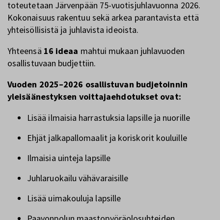
toteutetaan Järvenpään 75-vuotisjuhlavuonna 2026.
Kokonaisuus rakentuu sekä arkea parantavista että
yhteisöllisistä ja juhlavista ideoista.
Yhteensä
16 ideaa
mahtui mukaan juhlavuoden
osallistuvaan budjettiin.
Vuoden 2025–2026 osallistuvan budjetoinnin
yleisäänestyksen voittajaehdotukset ovat:
Lisää ilmaisia harrastuksia lapsille ja nuorille
Ehjät jalkapallomaalit ja koriskorit kouluille
Ilmaisia uinteja lapsille
Juhlaruokailu vähävaraisille
Lisää uimakouluja lapsille
Paavonpolun maastopyöräolosuhteiden