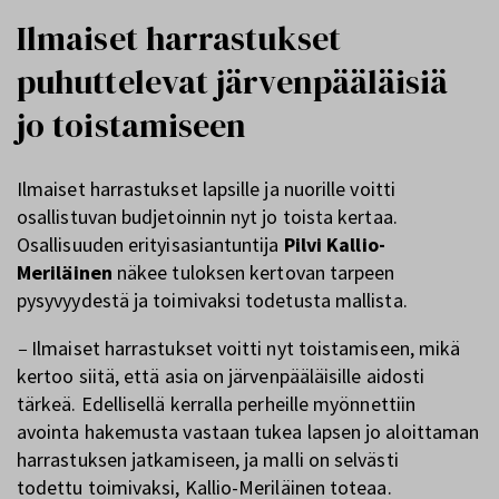
Ilmaiset harrastukset
puhuttelevat järvenpääläisiä
jo toistamiseen
Ilmaiset harrastukset lapsille ja nuorille voitti
osallistuvan budjetoinnin nyt jo toista kertaa.
Osallisuuden erityisasiantuntija
Pilvi Kallio-
Meriläinen
näkee tuloksen kertovan tarpeen
pysyvyydestä ja toimivaksi todetusta mallista.
–
Ilmaiset harrastukset voitti nyt toistamiseen, mikä
kertoo siitä, että asia on järvenpääläisille aidosti
tärkeä. Edellisellä kerralla perheille myönnettiin
avointa hakemusta vastaan tukea lapsen jo aloittaman
harrastuksen jatkamiseen, ja malli on selvästi
todettu toimivaksi, Kallio-Meriläinen toteaa.