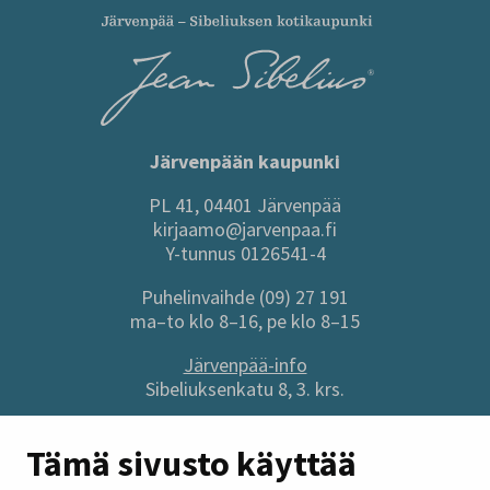
Järvenpään kaupunki
PL 41, 04401 Järvenpää
kirjaamo@jarvenpaa.fi
Y-tunnus 0126541-4
Puhelinvaihde (09) 27 191
ma–to klo 8–16, pe klo 8–15
Järvenpää-info
Sibeliuksenkatu 8, 3. krs.
Sivuston pikalinkit
Tämä sivusto käyttää