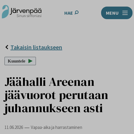
HAE
MENU
Takaisin listaukseen
Kuuntele
Jäähalli Areenan
jäävuorot perutaan
juhannukseen asti
11.06.2026
Vapaa-aika ja harrastaminen
—