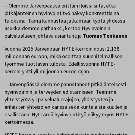
– Olemme Järvenpäässä erittäin iloisia siitä, että
pitkäjänteinen hyvinvointityö näkyy konkreettisina
tuloksina. Tämä kannustaa jatkamaan työtä yhdessä
asukkaidemme parhaaksi, kertoo Hyvinvoinnin
palvelualueen johtava asiantuntija
Tuomas Tenkanen
.
Vuonna 2025 Järvenpään HYTE-kerroin nousi 1,138
miljoonaan euroon, mikä osoittaa suunnitelmallisen
työmme tuottavan tulosta. Edellisvuonna HYTE-
kerroin ylitti yli miljoonan euron rajan.
– Järvenpäässä olemme panostaneet pitkäjänteisesti
hyvinvoinnin ja terveyden edistämiseen. Teemme
yhteistyötä yli palvelualuerajojen, yhdistysten ja
erilaisten yhteisöjen kanssa sekä kuntalaisia kuullen ja
osallistaen. Nyt tämä hyvinvointityö näkyy myös HYTE-
kertoimessa.
HYTE-kerroin koostuu kahdenlaisista indikaattoreista.