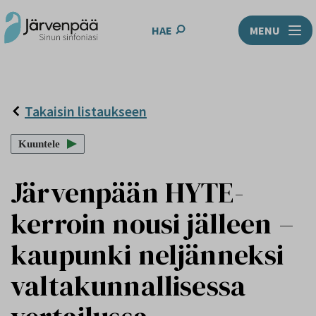
HAE
MENU
Takaisin listaukseen
Kuuntele
Järvenpään HYTE-
kerroin nousi jälleen –
kaupunki neljänneksi
valtakunnallisessa