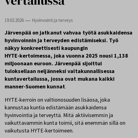
vertailussa
19.02.2026
Hyvinvointi ja terveys
—
Järvenpää on jatkanut vahvaa työtä asukkaidensa
hyvinvoinnin ja terveyden edistämiseksi. Työ
näkyy konkreettisesti kaupungin
HYTE‑kertoimessa, joka vuonna 2025 nousi 1,138
miljoonaan euroon. Järvenpää sijoittui
tuloksellaan neljänneksi valtakunnallisessa
kuntavertailussa, jossa ovat mukana kaikki
manner-Suomen kunnat
.
HYTE‑kerroin on valtionosuuden lisäosa, joka
kannustaa kuntia edistämään asukkaidensa
hyvinvointia ja terveyttä. Mitä aktiivisemmin ja
vaikuttavammin kunta toimii, sitä enemmän sillä on
vaikutusta HYTE-kertoimeen.