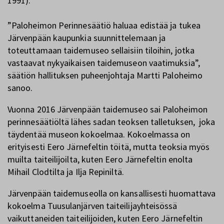
1991).
”Paloheimon Perinnesäätiö haluaa edistää ja tukea
Järvenpään kaupunkia suunnittelemaan ja
toteuttamaan taidemuseo sellaisiin tiloihin, jotka
vastaavat nykyaikaisen taidemuseon vaatimuksia”,
säätiön hallituksen puheenjohtaja Martti Paloheimo
sanoo.
Vuonna 2016 Järvenpään taidemuseo sai Paloheimon
perinnesäätiöltä lähes sadan teoksen talletuksen, joka
täydentää museon kokoelmaa. Kokoelmassa on
erityisesti Eero Järnefeltin töitä, mutta teoksia myös
muilta taiteilijoilta, kuten Eero Järnefeltin enolta
Mihail Clodtilta ja Ilja Repiniltä.
Järvenpään taidemuseolla on kansallisesti huomattava
kokoelma Tuusulanjärven taiteilijayhteisössä
vaikuttaneiden taiteilijoiden, kuten Eero Järnefeltin