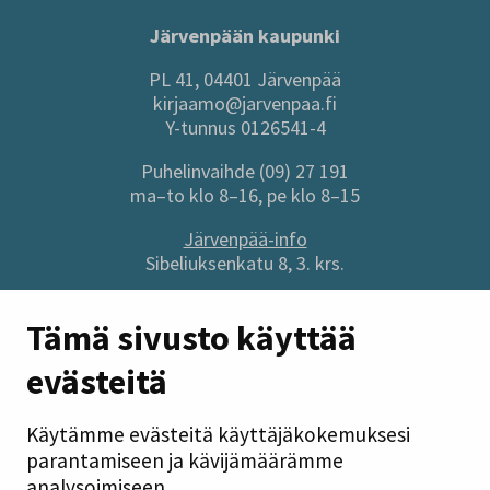
Järvenpään kaupunki
PL 41, 04401 Järvenpää
kirjaamo@jarvenpaa.fi
Y-tunnus 0126541-4
Puhelinvaihde (09) 27 191
ma–to klo 8–16, pe klo 8–15
Järvenpää-info
Sibeliuksenkatu 8, 3. krs.
Sivuston pikalinkit
Tämä sivusto käyttää
evästeitä
Anna palautetta
Tietoa sivustosta
Käytämme evästeitä käyttäjäkokemuksesi
Tilaa uutiskirje
parantamiseen ja kävijämäärämme
Tietosuoja
analysoimiseen.