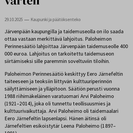
varten
29.10.2025
Kaupunki ja päätöksenteko
—
Järvenpään kaupungilla ja taidemuseolla on ilo saada
ottaa vastaan merkittävä lahjoitus. Paloheimon
Perinnesäätiö lahjoittaa Järvenpään taidemuseolle 400
000 euroa. Lahjoitus on tarkoitettu taidemuseon
siirtämiseksi sille paremmin soveltuviin tiloihin.
Paloheimon Perinnesäätiö keskittyy Eero Järnefeltin
taiteeseen ja teoksiin liittyvän kulttuuriperinnön
säilyttämiseen ja ylläpitoon. Säätiön perusti vuonna
1988 riihimäkeläinen varatuomari Arvi Paloheimo
(1921–2014), joka oli tunnettu teollisuusmies ja
kulttuurivaikuttaja. Arvi Paloheimo oli taidemaalari
Eero Järnefeltin lapsenlapsi. Hänen äitinsä oli
Järnefeltien esikoistytär Leena Paloheimo (1897–