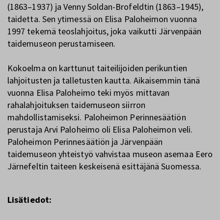
(1863–1937) ja Venny Soldan-Brofeldtin (1863–1945),
taidetta. Sen ytimessä on Elisa Paloheimon vuonna
1997 tekemä teoslahjoitus, joka vaikutti Järvenpään
taidemuseon perustamiseen.
Kokoelma on karttunut taiteilijoiden perikuntien
lahjoitusten ja talletusten kautta. Aikaisemmin tänä
vuonna Elisa Paloheimo teki myös mittavan
rahalahjoituksen taidemuseon siirron
mahdollistamiseksi. Paloheimon Perinnesäätiön
perustaja Arvi Paloheimo oli Elisa Paloheimon veli.
Paloheimon Perinnesäätiön ja Järvenpään
taidemuseon yhteistyö vahvistaa museon asemaa Eero
Järnefeltin taiteen keskeisenä esittäjänä Suomessa.
Lisätiedot: