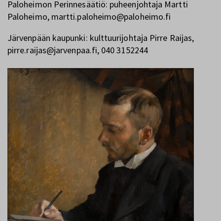
Paloheimon Perinnesäätiö: puheenjohtaja Martti
Paloheimo, martti.paloheimo@paloheimo.fi
Järvenpään kaupunki: kulttuurijohtaja Pirre Raijas,
pirre.raijas@jarvenpaa.fi, 040 3152244