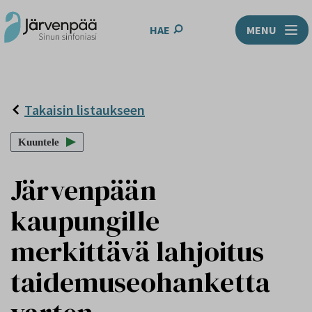
HAE
MENU
Takaisin listaukseen
Kuuntele
Järvenpään
kaupungille
merkittävä lahjoitus
taidemuseohanketta