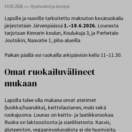
19.05.2026
Hyvinvointi ja terveys
—
Lapsille ja nuorille tarkoitettu maksuton kesäruokailu
järjestetään Järvenpäässä
1.–18.6.2026.
Lounasta
tarjotaan Kinnarin koulun, Koulukuja 3, ja Perhetalo
Joutsikin, Naavatie 1, piha-alueilla.
Paikan päällä voi ruokailla arkipäivisin kello 11–11.30.
Omat ruokailuvälineet
mukaan
Lapsilla tulee olla mukana omat aterimet
(lusikka/haarukka), keittolautanen, muki sekä
ruokajuoma. Lounas on keitto- ja laatikkoruokaa.
Ruoka on laktoositonta ja sianlihatonta. Kasvis,
gluteeniton, vegaaniruokavaliota ei ole huomioitu.