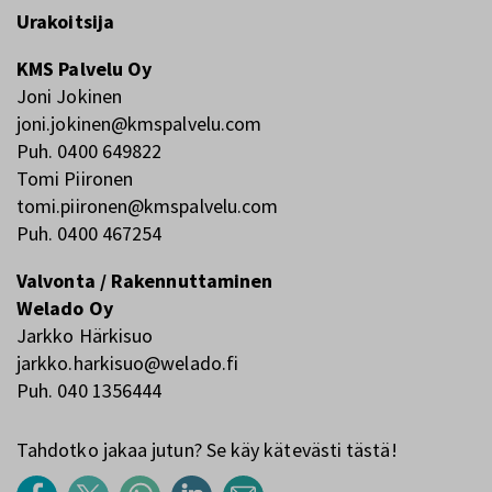
Urakoitsija
KMS Palvelu Oy
Joni Jokinen
joni.jokinen@kmspalvelu.com
Puh. 0400 649822
Tomi Piironen
tomi.piironen@kmspalvelu.com
Puh. 0400 467254
Valvonta / Rakennuttaminen
Welado Oy
Jarkko Härkisuo
jarkko.harkisuo@welado.fi
Puh. 040 1356444
Tahdotko jakaa jutun? Se käy kätevästi tästä!