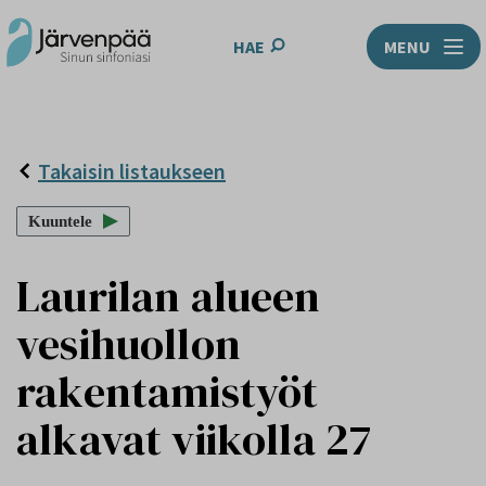
HAE
MENU
Takaisin listaukseen
Kuuntele
Laurilan alueen
vesihuollon
rakentamistyöt
alkavat viikolla 27