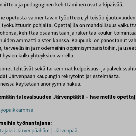
nnittelu ja pedagoginen kehittäminen ovat arkipäivää.
e opetusta valmentavan työotteen, yhteisöohjautuvuuden 
 työkulttuurin pohjalta. Opettajilla on mahdollisuus vaikutt
hönsä, kehittää osaamistaan ja rakentaa koulun toiminta
uiden ammattilaisten kanssa. Kaupunki on panostanut vah
in, terveellisiin ja moderneihin oppimisympäristöihin, ja usea
t hyvien kulkuyhteyksien varrella.
oimet tehtävät sekä tarkemmat kelpoisuus- ja palvelussuh
dät Järvenpään kaupungin rekrytointijärjestelmästä.
nneissa käytetään anonyymiä hakua.
emään tulevaisuuden Järvenpäätä – hae meille opettaj
työpaikkamme
meihin työnantajana:
tajaksi Järvenpäähän! | Järvenpää