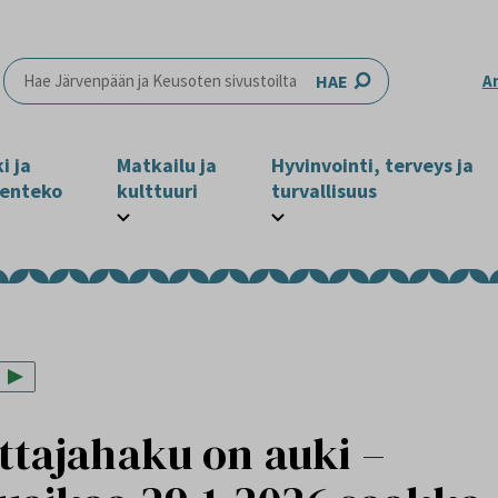
HAE
A
i ja
Matkailu ja
Hyvinvointi, terveys ja
enteko
kulttuuri
turvallisuus
ttajahaku on auki –