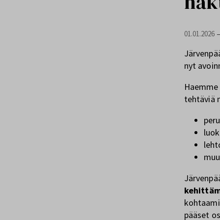
hak
01.01.2026
Järvenpää
nyt avoin
Haemme yh
tehtäviä
peru
luok
leht
muut
Järvenpä
kehittä
kohtaamis
pääset os