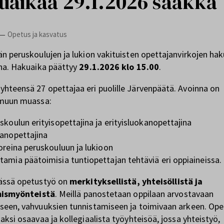
uaikaa 29.1.2026 saakka
Opetus ja kasvatus
—
n peruskoulujen ja lukion vakituisten opettajanvirkojen ha
na. Hakuaika päättyy
29.1.2026 klo 15.00
.
teensä 27 opettajaa eri puolille Järvenpäätä. Avoinna on
 muun muassa:
skoulun erityisopettajina ja erityisluokanopettajina
anopettajina
oreina peruskouluun ja lukioon
amia päätoimisia tuntiopettajan tehtäviä eri oppiaineissa.
ässä opetustyö on
merkityksellistä, yhteisöllistä ja
mismyönteistä
. Meillä panostetaan oppilaan arvostavaan
een, vahvuuksien tunnistamiseen ja toimivaan arkeen. Ope
aksi osaavaa ja kollegiaalista työyhteisöä, jossa yhteistyö,