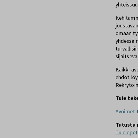
yhteissuu
Kehitämm
joustavan
omaan työ
yhdessä m
turvallisi
sijaitseva
Kaikki av
ehdot löy
Rekrytoi
Tule tek
Avoimet 
Tutustu 
Tule opet