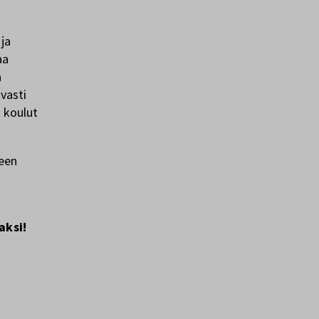
ja
aa
a
vasti
t koulut
teen
aksi!