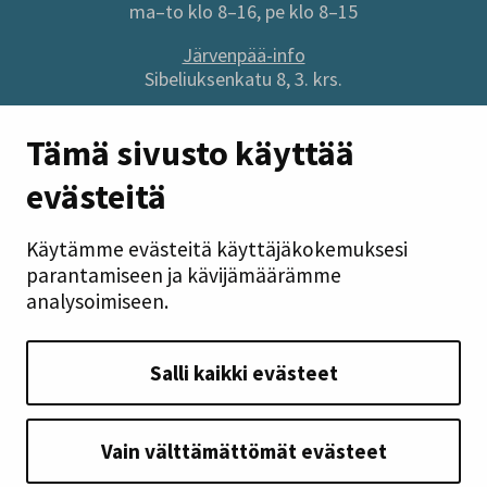
ma–to klo 8–16, pe klo 8–15
Järvenpää-info
Sibeliuksenkatu 8, 3. krs.
Sivuston pikalinkit
Tämä sivusto käyttää
evästeitä
Anna palautetta
Tietoa sivustosta
Käytämme evästeitä käyttäjäkokemuksesi
Tilaa uutiskirje
parantamiseen ja kävijämäärämme
Tietosuoja
analysoimiseen.
Saavutettavuusseloste
Takaisin ylös
Salli kaikki evästeet
Seuraa meitä
Vain välttämättömät evästeet