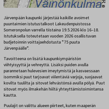
Järvenpään kaupunki järjestää kaikille avoimet
puuntaimien istutustalkoot Lakeudenpuistossa
Someronpolun varrella tiistaina 19.5.2026 klo 16–18.
Istutuksella toteutetaan vuoden 2026 osallistuvan
budjetoinnin voittajaehdotusta ”75 puuta
Järvenpäälle”.
Tavoitteena on lisätä kaupunkiympäristön
viihtyisyyttä ja vehreyttä. Lisäksi puiden avulla
parannetaan hulevesien imeytymistä ja kasvaessaan
isommiksi puut tarjoavat viilentäviä varjoja, suojaavat
kovilta tuulilta ja sitovat lehvästönsä avulla pölyä. Puut
sitovat myös ilmakehän hiiltä yhteyttämistoimintansa
kautta.
Puulajit on valittu alueen piirteet, kuten maaperän