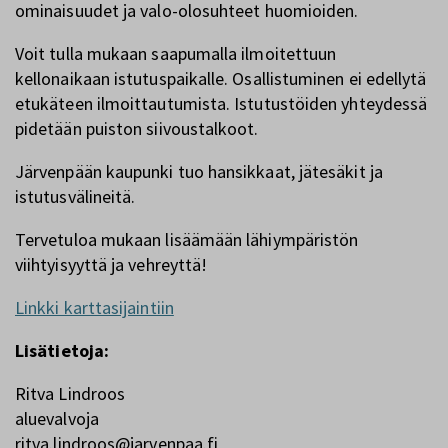
ominaisuudet ja valo-olosuhteet huomioiden.
Voit tulla mukaan saapumalla ilmoitettuun
kellonaikaan istutuspaikalle. Osallistuminen ei edellytä
etukäteen ilmoittautumista. Istutustöiden yhteydessä
pidetään puiston siivoustalkoot.
Järvenpään kaupunki tuo hansikkaat, jätesäkit ja
istutusvälineitä.
Tervetuloa mukaan lisäämään lähiympäristön
viihtyisyyttä ja vehreyttä!
Linkki karttasijaintiin
Lisätietoja:
Ritva Lindroos
aluevalvoja
ritva.lindroos@jarvenpaa.fi