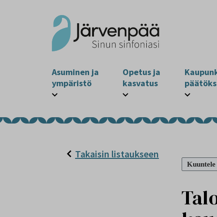
Asuminen ja
Opetus ja
Kaupunk
ympäristö
kasvatus
päätöks
Takaisin listaukseen
Kuuntele
Tal