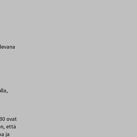
ulevana
lla,
030 ovat
n, että
a ja