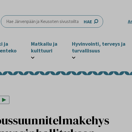
HAE
A
i ja
Matkailu ja
Hyvinvointi, terveys ja
enteko
kulttuuri
turvallisuus
oussuunnitelmakehys