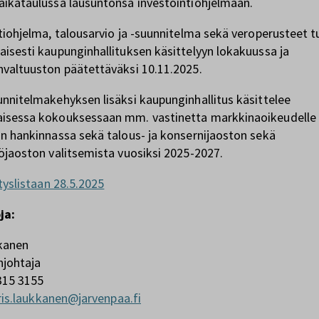
ikataulussa lausuntonsa investointiohjelmaan.
tiohjelma, talousarvio​ ja -​suunnitelma sekä veroperusteet 
isesti kaupunginhallituksen käsittelyyn lokakuussa ja
valtuuston päätettäväksi 10.11.2025.
nnitelmakehyksen lisäksi kaupunginhallitus käsittelee
isessa kokouksessaan mm. vastinetta markkinaoikeudelle
n hankinnassa sekä talous- ja konsernijaoston sekä
öjaoston valitsemista vuosiksi 2025-2027.
ityslistaan 28.5.2025
ja:
kkanen
njohtaja
315 3155
iris.laukkanen@jarvenpaa.fi