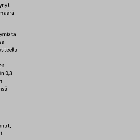
ynyt
amäärä
kymistä
sa
usteella
en
in 0,3
n
ensä
a
omat,
at