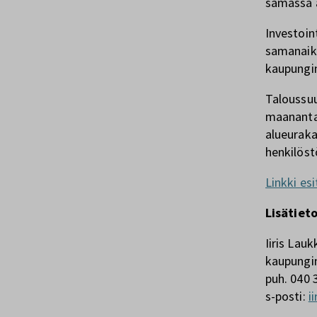
samassa a
Investoin
samanaika
kaupungin
Taloussuu
maananta
alueuraka
henkilöst
Linkki es
Lisätieto
Iiris Lau
kaupungi
puh. 040 
s-posti:
i