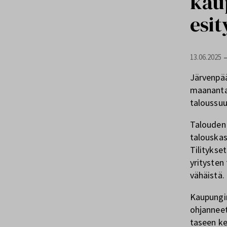
kau
esit
13.06.2025
Järvenpää
maanantai
taloussu
Talouden 
talouskas
Tilitykse
yritysten
vähäistä.
Kaupungin
ohjanneet
taseen ke