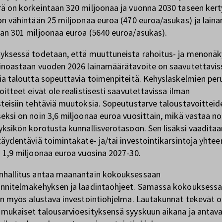
ä on korkeintaan 320 miljoonaa ja vuonna 2030 taseen kert
on vähintään 25 miljoonaa euroa (470 euroa/asukas) ja lain
an 301 miljoonaa euroa (5640 euroa/asukas).
yksessä todetaan, että muuttuneista rahoitus- ja menonä
inoastaan vuoden 2026 lainamäärätavoite on saavutettavis
ia taloutta sopeuttavia toimenpiteitä. Kehyslaskelmien per
oitteet eivät ole realistisesti saavutettavissa ilman
teisiin tehtäviä muutoksia. Sopeutustarve taloustavoitteid
eksi on noin 3,6 miljoonaa euroa vuosittain, mikä vastaa no
yksikön korotusta kunnallisverotasoon. Sen lisäksi vaaditaa
täydentäviä toimintakate- ja/tai investointikarsintoja yhte
 1,9 miljoonaa euroa vuosina 2027-30.
nhallitus antaa maanantain kokouksessaan
unnitelmakehyksen ja laadintaohjeet. Samassa kokouksess
än myös alustava investointiohjelma. Lautakunnat tekevät 
mukaiset talousarvioesityksensä syyskuun aikana ja antav