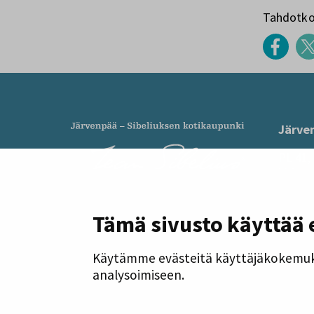
Tahdotko 
Järve
PL 41,
kirjaa
Y-tunn
Puheli
Tämä sivusto käyttää 
ma–to 
Käytämme evästeitä käyttäjäkokemuk
Järven
analysoimiseen.
Sibeliu