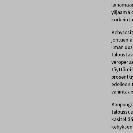
lainamäär
ylijäämä 
korkeinta
Kehysesit
johtuen a
ilman uus
taloustav
veroperus
täyttämis
prosentti
edelleen 
vähintään
Kaupungi
taloussu
käsitellä
kehyksen 