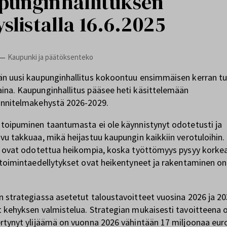
punginhallituksen
yslistalla 16.6.2025
Kaupunki ja päätöksenteko
—
n uusi kaupunginhallitus kokoontuu ensimmäisen kerran t
na. Kaupunginhallitus pääsee heti käsittelemään
unnitelmakehystä 2026-2029.
toipuminen taantumasta ei ole käynnistynyt odotetusti ja
vu takkuaa, mikä heijastuu kaupungin kaikkiin verotuloihin.
t ovat odotettua heikompia, koska työttömyys pysyy korkea
 toimintaedellytykset ovat heikentyneet ja rakentaminen on
 strategiassa asetetut taloustavoitteet vuosina 2026 ja 2
 kehyksen valmistelua. Strategian mukaisesti tavoitteena o
rtynyt ylijäämä on vuonna 2026 vähintään 17 miljoonaa euro