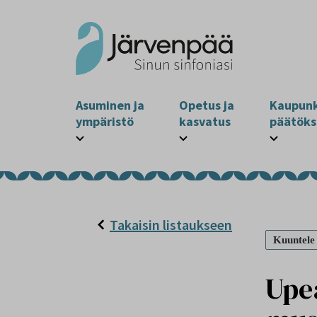
Asuminen ja
Opetus ja
Kaupunk
ympäristö
kasvatus
päätöks
Takaisin listaukseen
Kuuntele
Upea