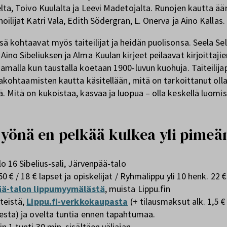
elta, Toivo Kuulalta ja Leevi Madetojalta. Runojen kautta ä
oilijat Katri Vala, Edith Södergran, L. Onerva ja Aino Kallas.
ssä kohtaavat myös taiteilijat ja heidän puolisonsa. Seela Sel
Aino Sibeliuksen ja Alma Kuulan kirjeet peilaavat kirjoittaji
samalla kun taustalla koetaan 1900-luvun kuohuja. Taiteilija
lijakohtaamisten kautta käsitellään, mitä on tarkoittanut olla
ä. Mitä on kukoistaa, kasvaa ja luopua – olla keskellä luomis
.
yönä en pelkää kulkea yli pimeä
lo 16 Sibelius-sali, Järvenpää-talo
50 € / 18 € lapset ja opiskelijat / Ryhmälippu yli 10 henk. 22 € 
ä-talon lippumyymälästä
, muista Lippu.fin
teistä,
Lippu.fi-verkkokaupasta
(+ tilausmaksut alk. 1,5 €
esta) ja ovelta tuntia ennen tapahtumaa.
n 1 tunti 30 min, sisältäen väliajan