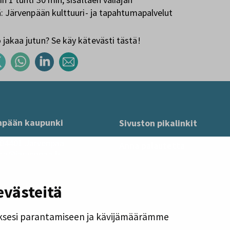
ä: Järvenpään kulttuuri- ja tapahtumapalvelut
jakaa jutun? Se käy kätevästi tästä!
npään kaupunki
Sivuston pikalinkit
 04401 Järvenpää
Anna palautetta
mo@jarvenpaa.fi
Tietoa sivustosta
us 0126541-4
Tilaa uutiskirje
nvaihde (09) 27 191
evästeitä
Tietosuoja
klo 8–16, pe klo 8–15
Saavutettavuusseloste
sesi parantamiseen ja kävijämäärämme
pää-info
ksenkatu 8, 3. krs.