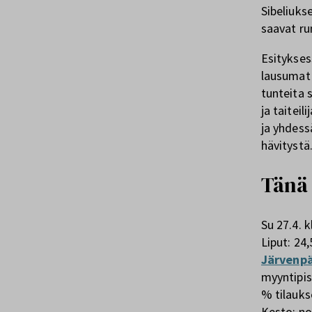
Sibeliuks
saavat run
​Esitykse
lausumat 
tunteita 
ja taitei
ja yhdess
hävitystä
Tänä 
Su 27.4. k
Liput: 24,
Järvenpä
myyntipis
% tilauks
Kesto: noi