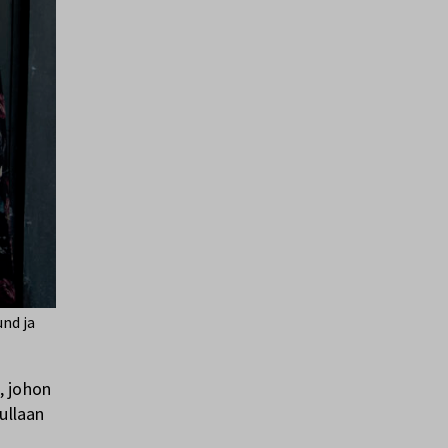
und ja
, johon
ullaan