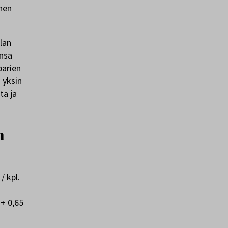
änen
lan
ensa
parien
 yksin
ta ja
n
/ kpl.
 + 0,65