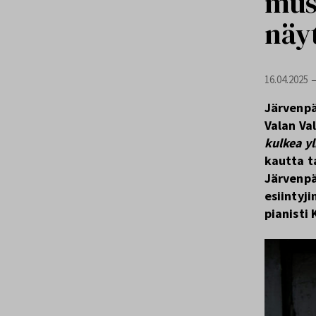
mus
näy
16.04.2025
Järvenpää
Valan Va
kulkea y
kautta ta
Järvenpä
esiintyj
pianisti 