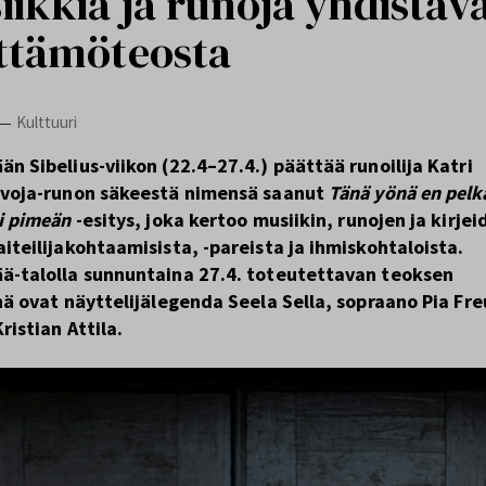
iikkia ja runoja yhdistäv
ttämöteosta
Kulttuuri
—
n Sibelius-viikon (22.4–27.4.) päättää runoilija Katri
lvoja-runon säkeestä nimensä saanut
Tänä yönä en pelk
li pimeän
-esitys, joka kertoo musiikin, runojen ja kirjei
iteilijakohtaamisista, -pareista ja ihmiskohtaloista.
ä-talolla sunnuntaina 27.4. toteutettavan teoksen
inä ovat näyttelijälegenda Seela Sella, sopraano Pia Fre
Kristian Attila.