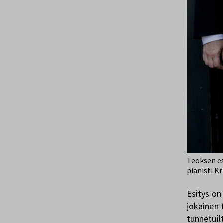
Teoksen esi
pianisti Kr
Esitys on
jokainen 
tunnetuil