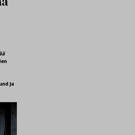
ää
ää
den
und ja