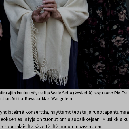
intyjiin kuuluu näyttelijä Seela Sella (keskellä), sopraano Pia Fre
istian Attila. Kuvaaja: Mari Waegelein
 yhdistelmä konserttia, näyttämöteosta ja runotapahtumaa
teoksen esiintyjä on tuonut omia suosikkejaan. Musiikkia ku
ta suomalaisilta säveltäjiltä, muun muassa Jean