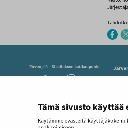
Järjestäj
Tahdotko 
Järve
PL 41,
kirjaa
Y-tunn
Puheli
Tämä sivusto käyttää 
ma–to 
Käytämme evästeitä käyttäjäkokemuk
Järven
analysoimiseen.
Sibeliu