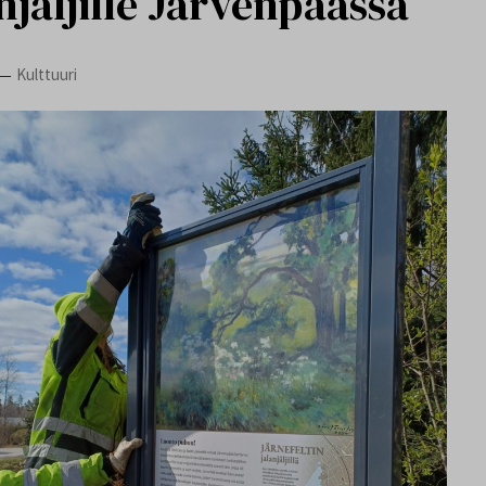
njäljille Järvenpäässä
Kulttuuri
—