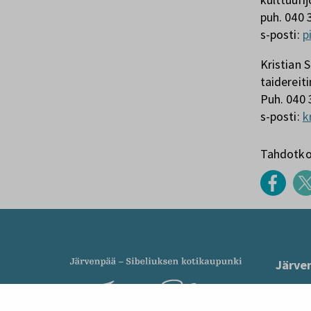
puh. 040 
s-posti:
p
Kristian 
taidereit
Puh. 040 
s-posti:
k
Tahdotko 
Järve
PL 41,
kirjaa