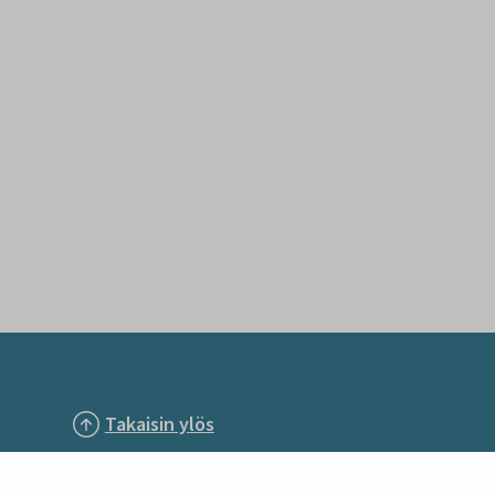
Takaisin ylös
Seuraa meitä