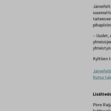
Järnefelt
suunnattu
taiteeseen
pihapiiriin
– Uudet, 
yhteisöjen
yhteistyös
Kylttien t
Järnefelti
Kutsu taid
Lisätied
Pirre Raij
kulttuuri