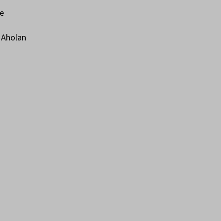
le
u Aholan