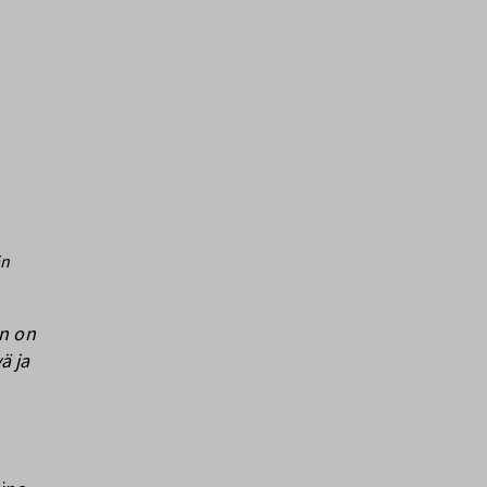
än
in on
ä ja