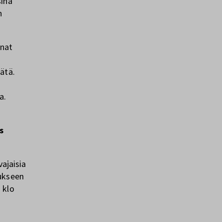
sina
n
inat
ätä.
a.
s
vajaisia
aukseen
 klo