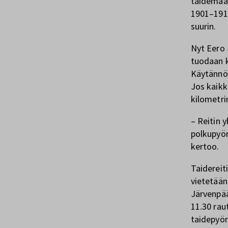
taidemaal
1901–191
suurin.
Nyt Eero 
tuodaan k
Käytännös
Jos kaikk
kilometrin
– Reitin y
polkupyör
kertoo.
Taidereiti
vietetään
Järvenpää
11.30 rau
taidepyörä