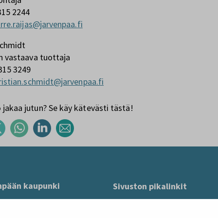
315 2244
irre.raijas@jarvenpaa.fi
Schmidt
in vastaava tuottaja
315 3249
ristian.schmidt@jarvenpaa.fi
jakaa jutun? Se käy kätevästi tästä!
npään kaupunki
Sivuston pikalinkit
 04401 Järvenpää
Anna palautetta
mo@jarvenpaa.fi