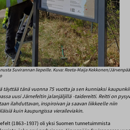
nnusta Suvirannan liepeille. Kuva: Reeta-Maija Kekkonen/Järvenpä
o
 täyttää tänä vuonna 75 vuotta ja sen kunniaksi kaupunki
sa uusi Järnefeltin jalanjäljillä -taidereitti. Reitti on pysyv
taan ilahduttavan, inspiroivan ja saavan liikkeelle niin
läisiä kuin kaupungissa vieraileviakin.
efelt (1863–1937) oli yksi Suomen tunnetuimmista