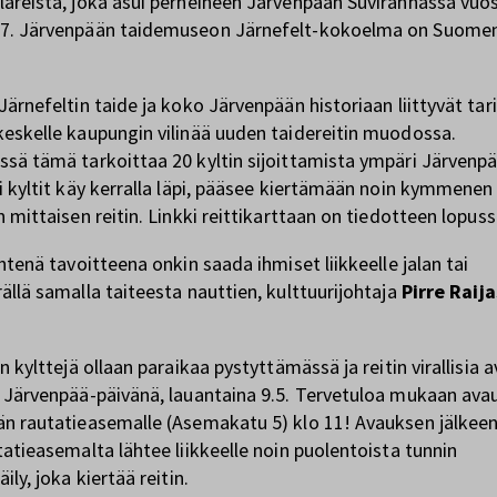
areista, joka asui perheineen Järvenpään Suvirannassa vuo
7. Järvenpään taidemuseon Järnefelt-kokoelma on Suome
Järnefeltin taide ja koko Järvenpään historiaan liittyvät tar
eskelle kaupungin vilinää uuden taidereitin muodossa.
sä tämä tarkoittaa 20 kyltin sijoittamista ympäri Järvenpä
i kyltit käy kerralla läpi, pääsee kiertämään noin kymmenen
 mittaisen reitin. Linkki reittikarttaan on tiedotteen lopuss
htenä tavoitteena onkin saada ihmiset liikkeelle jalan tai
ällä samalla taiteesta nauttien, kulttuurijohtaja
Pirre Raija
n kylttejä ollaan paraikaa pystyttämässä ja reitin virallisia a
 Järvenpää-päivänä, lauantaina 9.5. Tervetuloa mukaan av
n rautatieasemalle (Asemakatu 5) klo 11! Avauksen jälkeen
tatieasemalta lähtee liikkeelle noin puolentoista tunnin
ily, joka kiertää reitin.