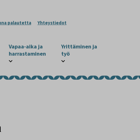
nna palautetta
Yhteystiedot
Vapaa-aika ja
Yrittäminen ja
harrastaminen
työ
n