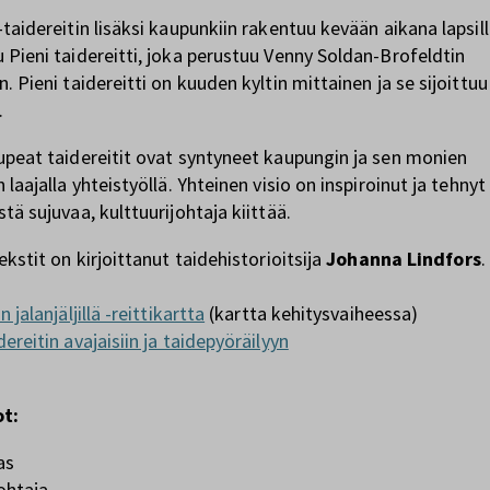
-taidereitin lisäksi kaupunkiin rakentuu kevään aikana lapsil
 Pieni taidereitti, joka perustuu Venny Soldan-Brofeldtin
. Pieni taidereitti on kuuden kyltin mittainen ja se sijoittu
.
upeat taidereitit ovat syntyneet kaupungin ja sen monien
 laajalla yhteistyöllä. Yhteinen visio on inspiroinut ja tehnyt
tä sujuvaa, kulttuurijohtaja kiittää.
ekstit on kirjoittanut taidehistorioitsija
Johanna Lindfors
.
n jalanjäljillä -reittikartta
(kartta kehitysvaiheessa)
ereitin avajaisiin ja taidepyöräilyyn
ot:
as
johtaja