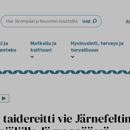
HAE
A
i ja
Matkailu ja
Hyvinvointi, terveys ja
enteko
kulttuuri
turvallisuus
 taidereitti vie Järnefelti