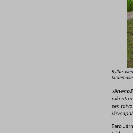
Kyltin ase
taidemuse
Järvenpää
rakentumas
sen toivo
järvenpää
Eero Järn