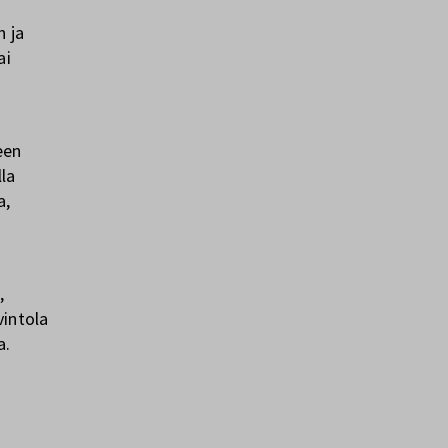
n ja
ai
een
lla
a,
,
vintola
a.