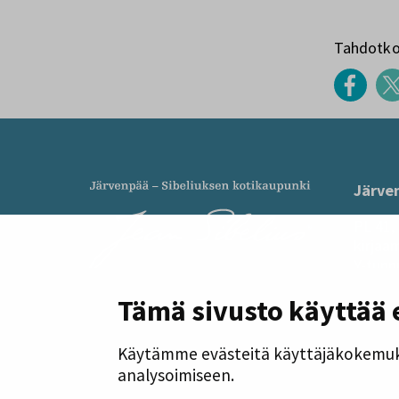
Tahdotko 
Järve
PL 41,
kirjaa
Y-tunn
Puheli
Tämä sivusto käyttää 
ma–to 
Käytämme evästeitä käyttäjäkokemuk
Järven
analysoimiseen.
Sibeliu