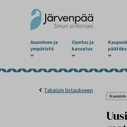
Asuminen ja
Opetus ja
Kaupunk
ympäristö
kasvatus
päätöks
Takaisin listaukseen
Kuuntele
Uusi