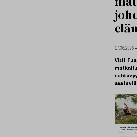
matk
joh
elä
17.06.2026
Visit Tu
matkailu
nähtävyy
saatavil