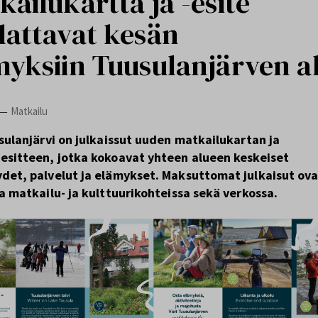
ailukartta ja -esite
dattavat kesän
myksiin Tuusulanjärven a
Matkailu
—
usulanjärvi on julkaissut uuden matkailukartan ja
esitteen, jotka kokoavat yhteen alueen keskeiset
det, palvelut ja elämykset. Maksuttomat julkaisut ov
la matkailu- ja kulttuurikohteissa sekä verkossa.