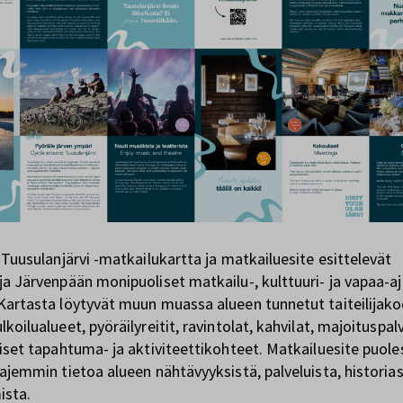
t Tuusulanjärvi -matkailukartta ja matkailuesite esittelevät
ja Järvenpään monipuoliset matkailu-, kulttuuri- ja vapaa-a
Kartasta löytyvät muun muassa alueen tunnetut taiteilijako
koilualueet, pyöräilyreitit, ravintolat, kahvilat, majoituspal
aiset tapahtuma- ja aktiviteettikohteet. Matkailuesite puol
aajemmin tietoa alueen nähtävyyksistä, palveluista, historias
ista.