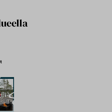
lueella
at