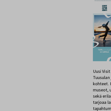
Uusi Visi
Tuusulan 
kohteet. 
museot, ul
sekä eril
tarjoaa l
tapahtum