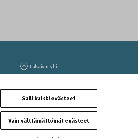
Takaisin ylös
Seuraa meitä
Salli kaikki evästeet
Vain välttämättömät evästeet