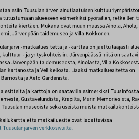
staa esiin Tuusulanjärven ainutlaatuisen kulttuuriympäristö
 tutustumaan alueeseen esimerkiksi pyöräillen, retkeillen t
kohteita kiertäen. Mukana ovat muun muassa Ainola, Ahola,
emi, Järvenpään taidemuseo ja Villa Kokkonen.
ulanjärvi -matkailuesitettä ja -karttaa on jaettu laajasti alu
 kulttuuri- ja yrityskohteisiin. Järvenpäässä niitä on saatavi
sa Järvenpään taidemuseosta, Ainolasta, Villa Kokkosest
än kartanosta ja Vellikellosta. Lisäksi matkailuesitettä on
a Barriosta ja Aeto Gardenista.
a esitteitä ja karttoja on saatavilla esimerkiksi TuusInfosta
emestä, Gustavelundista, Krapilta, Marin Memoriesista, Ra
 Tuusulan museoista sekä useista muista matkailukohteist
ailukartta että matkailuesite ovat ladattavissa
it Tuusulanjärven verkkosivuilta.