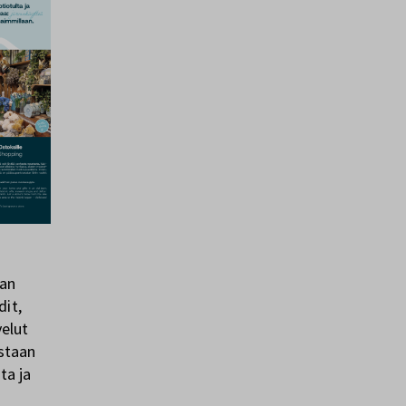
jan
dit,
velut
estaan
ta ja