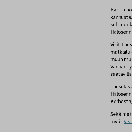
Kartta no
kannustaa
kulttuuri
Halosenni
Visit Tuus
matkailu-,
muun muas
Vanhankyl
saatavill
Tuusulass
Halosenni
Kerhosta,
Sekä matk
myös
Vis