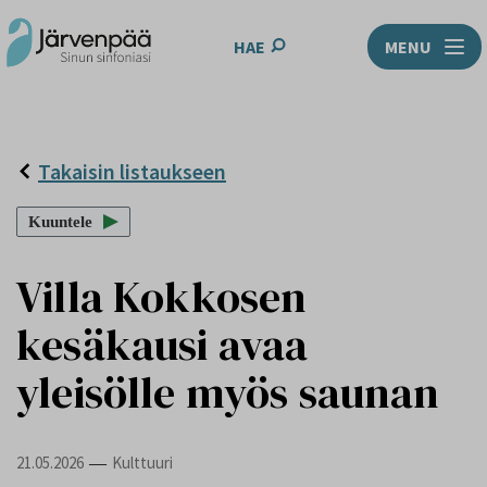
HAE
MENU
Takaisin listaukseen
Kuuntele
Villa Kokkosen
kesäkausi avaa
yleisölle myös saunan
21.05.2026
Kulttuuri
—