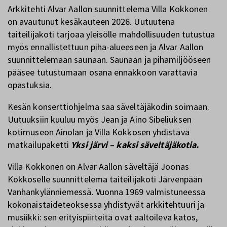
Arkkitehti Alvar Aallon suunnittelema Villa Kokkonen
on avautunut kesäkauteen 2026. Uutuutena
taiteilijakoti tarjoaa yleisölle mahdollisuuden tutustua
myös ennallistettuun piha-alueeseen ja Alvar Aallon
suunnittelemaan saunaan. Saunaan ja pihamiljööseen
pääsee tutustumaan osana ennakkoon varattavia
opastuksia.
Kesän konserttiohjelma saa säveltäjäkodin soimaan.
Uutuuksiin kuuluu myös Jean ja Aino Sibeliuksen
kotimuseon Ainolan ja Villa Kokkosen yhdistävä
matkailupaketti
Yksi järvi – kaksi säveltäjäkotia.
Villa Kokkonen on Alvar Aallon säveltäjä Joonas
Kokkoselle suunnittelema taiteilijakoti Järvenpään
Vanhankylänniemessä. Vuonna 1969 valmistuneessa
kokonaistaideteoksessa yhdistyvät arkkitehtuuri ja
musiikki: sen erityispiirteitä ovat aaltoileva katos,