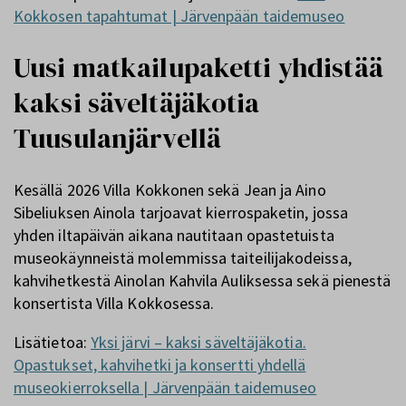
Kokkosen tapahtumat | Järvenpään taidemuseo
Uusi matkailupaketti yhdistää
kaksi säveltäjäkotia
Tuusulanjärvellä
Kesällä 2026 Villa Kokkonen sekä Jean ja Aino
Sibeliuksen Ainola tarjoavat kierrospaketin, jossa
yhden iltapäivän aikana nautitaan opastetuista
museokäynneistä molemmissa taiteilijakodeissa,
kahvihetkestä Ainolan Kahvila Auliksessa sekä pienestä
konsertista Villa Kokkosessa.
Lisätietoa:
Yksi järvi – kaksi säveltäjäkotia.
Opastukset, kahvihetki ja konsertti yhdellä
museokierroksella | Järvenpään taidemuseo