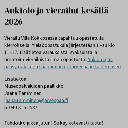
Aukiolo ja vierailut kesällä
2026
Vierailu Villa Kokkosessa tapahtuu opastetulla
kierroksella. Yleisöopastuksia järjestetään ti–su klo
11–17. Lisätietoa varauksista, maksuista ja
omatoimivierailuista ilman opastusta:
Aukioloajat,
pääsymaksut ja saapuminen | Järvenpään taidemuseo
Lisätietoa:
Museopalveluiden päällikkö
Jaana Tamminen
jaana.tamminen@jarvenpaa.fi
p. 040 315 2587
Tahdotko jakaa jutun? Se käy kätevästi tästä!