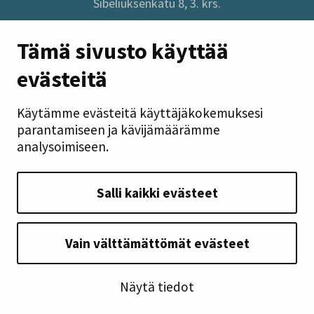
Sibeliuksenkatu 8, 3. krs.
Sivuston pikalinkit
Tämä sivusto käyttää
evästeitä
Anna palautetta
Tietoa sivustosta
Käytämme evästeitä käyttäjäkokemuksesi
Tilaa uutiskirje
parantamiseen ja kävijämäärämme
Tietosuoja
analysoimiseen.
Saavutettavuusseloste
Takaisin ylös
Salli kaikki evästeet
Seuraa meitä
Vain välttämättömät evästeet
Näytä tiedot