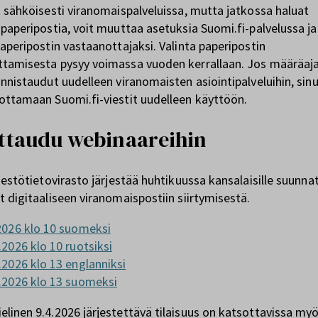
t sähköisesti viranomaispalveluissa, mutta jatkossa haluat
 paperipostia, voit muuttaa asetuksia Suomi.fi-palvelussa ja 
paperipostin vastaanottajaksi. Valinta paperipostin
tamisesta pysyy voimassa vuoden kerrallaan. Jos määräaj
unnistaudut uudelleen viranomaisten asiointipalveluihin, sin
ottamaan Suomi.fi-viestit uudelleen käyttöön.
ttaudu webinaareihin
väestötietovirasto järjestää huhtikuussa kansalaisille suunna
t digitaaliseen viranomaispostiin siirtymisestä.
2026 klo 10 suomeksi
.2026 klo 10 ruotsiksi
.2026 klo 13 englanniksi
.2026 klo 13 suomeksi
linen 9.4.2026 järjestettävä tilaisuus on katsottavissa myö