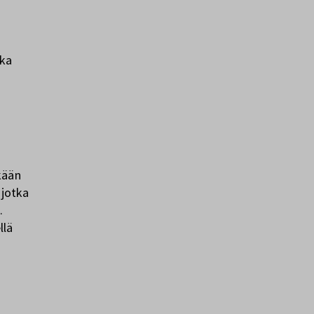
tka
kään
 jotka
.
llä
?