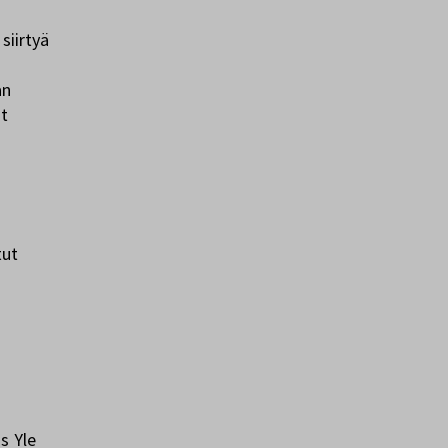
siirtyä
an
ut
tut
s Yle