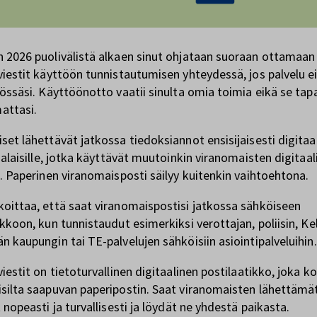
 2026 puolivälistä alkaen sinut ohjataan suoraan ottamaan
viestit käyttöön tunnistautumisen yhteydessä, jos palvelu ei
tössäsi. Käyttöönotto vaatii sinulta omia toimia eikä se ta
ttasi.
set lähettävät jatkossa tiedoksiannot ensisijaisesti digitaal
salaisille, jotka käyttävät muutoinkin viranomaisten digitaal
a. Paperinen viranomaisposti säilyy kuitenkin vaihtoehtona.
oittaa, että saat viranomaispostisi jatkossa sähköiseen
ikkoon, kun tunnistaudut esimerkiksi verottajan, poliisin, Ke
n kaupungin tai TE-palvelujen sähköisiin asiointipalveluihin.
iestit on tietoturvallinen digitaalinen postilaatikko, joka k
silta saapuvan paperipostin. Saat viranomaisten lähettämä
 nopeasti ja turvallisesti ja löydät ne yhdestä paikasta.