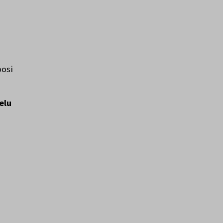
oosi
elu