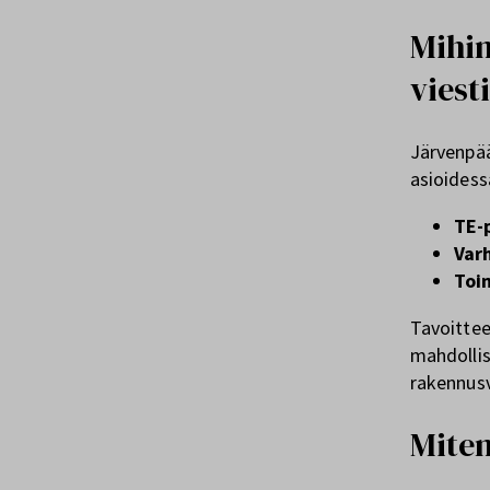
Mihin
viest
Järvenpää
asioidess
TE-
Var
Toi
Tavoittee
mahdollis
rakennusv
Miten