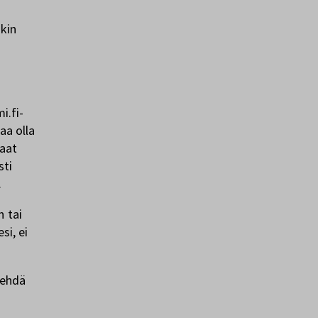
i
nkin
n
i.fi-
aa olla
Saat
sti
.
n tai
si, ei
tehdä