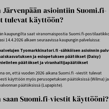
 Järvenpään asiointiin Suomi.fi-
it tulevat käyttöön?
n kaupungilta saat viranomaispostia Suomi.fi-postilaatikk
asi 14.4.2026 alkaen seuraavissa kaupungin palveluissa:
palvelujen Tyomarkkinatori.fi -sähköisen asioinnin palv
haiskasvatuksen ja esiopetuksen päätökset (Daisy)
mielinten päätökset ja viranhaltijapäätökset
na on, että vuoden 2026 aikana Suomi.fi -viestit tulevat
esti käyttöön myös perusopetuksen päätöksissä (Wilma) ja
alvonnan päätöksissä (Lupapiste).
 saan Suomi.fi-viestit käyttööni?