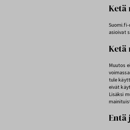
Ketä
Suomi.fi-d
asioivat 
Ketä 
Muutos ei
voimassa 
tule käytt
eivät käy
Lisäksi m
mainituis
Entä 