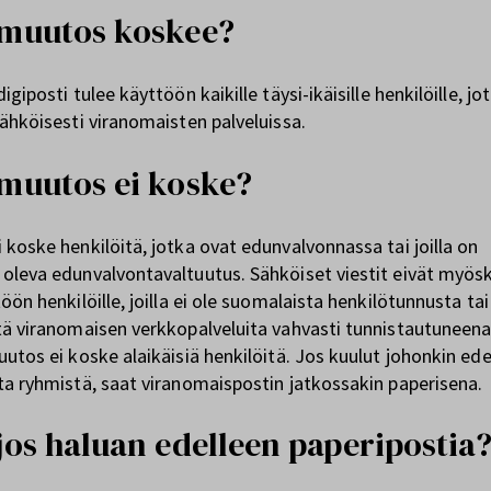
 muutos koskee?
igiposti tulee käyttöön kaikille täysi-ikäisille henkilöille, jo
sähköisesti viranomaisten palveluissa.
muutos ei koske?
 koske henkilöitä, jotka ovat edunvalvonnassa tai joilla on
oleva edunvalvontavaltuutus. Sähköiset viestit eivät myös
öön henkilöille, joilla ei ole suomalaista henkilötunnusta tai
tä viranomaisen verkkopalveluita vahvasti tunnistautuneena
uutos ei koske alaikäisiä henkilöitä. Jos kuulut johonkin ede
ta ryhmistä, saat viranomaispostin jatkossakin paperisena.
jos haluan edelleen paperipostia