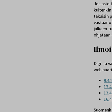
Jos asioi
kuitenkin
takaisin 
vastaanot
jälkeen t
ohjataan 
Ilmoi
Digi- ja 
webinaari
9.4.
13.4
13.4
16.4
Suomenkie