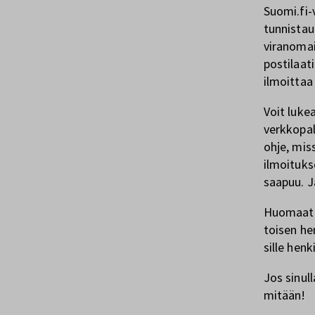
Suomi.fi-v
tunnistau
viranomai
postilaat
ilmoittaa
Voit lukea
verkkopal
ohje, mis
ilmoitukse
saapuu. J
Huomaatha
toisen hen
sille henk
Jos sinull
mitään!