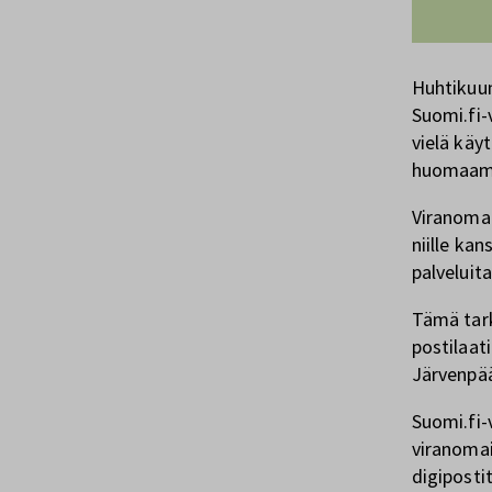
Huhtikuun
Suomi.fi-
vielä käy
huomaama
Viranomai
niille kan
palveluit
Tämä tark
postilaat
Järvenpää
Suomi.fi-v
viranomai
digipostit