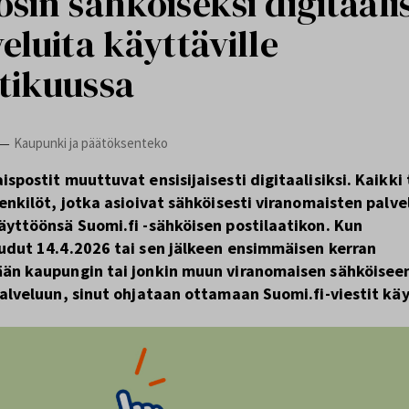
sin sähköiseksi digitaali
eluita käyttäville
tikuussa
Kaupunki ja päätöksenteko
—
spostit muuttuvat ensisijaisesti digitaalisiksi. Kaikki 
enkilöt, jotka asioivat sähköisesti viranomaisten palve
äyttöönsä Suomi.fi -sähköisen postilaatikon. Kun
udut 14.4.2026 tai sen jälkeen ensimmäisen kerran
än kaupungin tai jonkin muun viranomaisen sähköisee
palveluun, sinut ohjataan ottamaan Suomi.fi-viestit kä