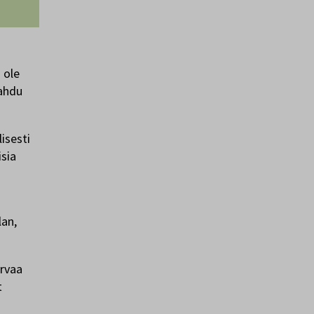
 ole
pahdu
isesti
isia
lan,
orvaa
t