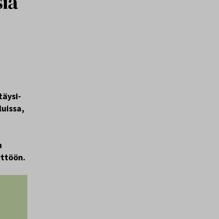
sia
täysi-
luissa,
n
yttöön.