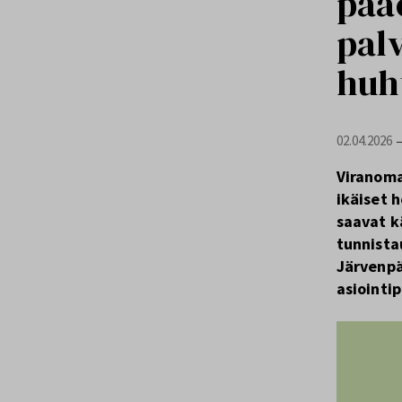
pääo
palv
huh
02.04.2026
Viranomai
ikäiset h
saavat k
tunnista
Järvenpä
asiointi