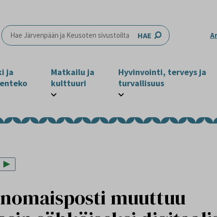
HAE
A
i ja
Matkailu ja
Hyvinvointi, terveys ja
enteko
kulttuuri
turvallisuus
anomaisposti muuttuu