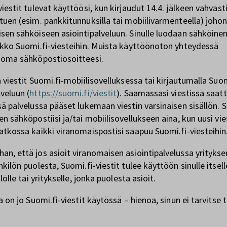
iestit tulevat käyttöösi, kun kirjaudut 14.4. jälkeen vahvast
tuen (esim. pankkitunnuksilla tai mobiilivarmenteella) joho
sen sähköiseen asiointipalveluun. Sinulle luodaan sähköine
ikko Suomi.fi-viesteihin. Muista käyttöönoton yhteydessä
 oma sähköpostiosoitteesi.
 viestit Suomi.fi-mobiilisovelluksessa tai kirjautumalla Suom
veluun (
https://suomi.fi/viestit
). Saamassasi viestissä saatt
sä palvelussa pääset lukemaan viestin varsinaisen sisällön. 
n sähköpostiisi ja/tai mobiilisovellukseen aina, kun uusi vie
atkossa kaikki viranomaispostisi saapuu Suomi.fi-viesteihin
n, että jos asioit viranomaisen asiointipalvelussa yritykse
kilön puolesta, Suomi.fi-viestit tulee käyttöön sinulle itselle
ilölle tai yritykselle, jonka puolesta asioit.
a on jo Suomi.fi-viestit käytössä – hienoa, sinun ei tarvitse 