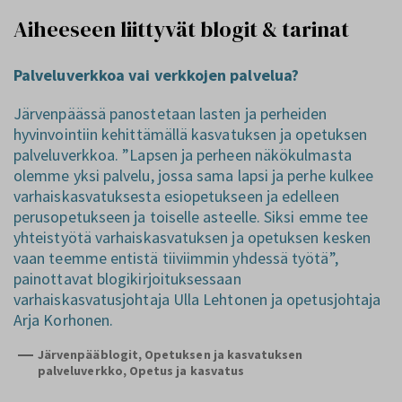
Aiheeseen liittyvät blogit & tarinat
Palveluverkkoa vai verkkojen palvelua?
Järvenpäässä panostetaan lasten ja perheiden
hyvinvointiin kehittämällä kasvatuksen ja opetuksen
palveluverkkoa. ”Lapsen ja perheen näkökulmasta
olemme yksi palvelu, jossa sama lapsi ja perhe kulkee
varhaiskasvatuksesta esiopetukseen ja edelleen
perusopetukseen ja toiselle asteelle. Siksi emme tee
yhteistyötä varhaiskasvatuksen ja opetuksen kesken
vaan teemme entistä tiiviimmin yhdessä työtä”,
painottavat blogikirjoituksessaan
varhaiskasvatusjohtaja Ulla Lehtonen ja opetusjohtaja
Arja Korhonen.
Järvenpääblogit
,
Opetuksen ja kasvatuksen
palveluverkko
,
Opetus ja kasvatus