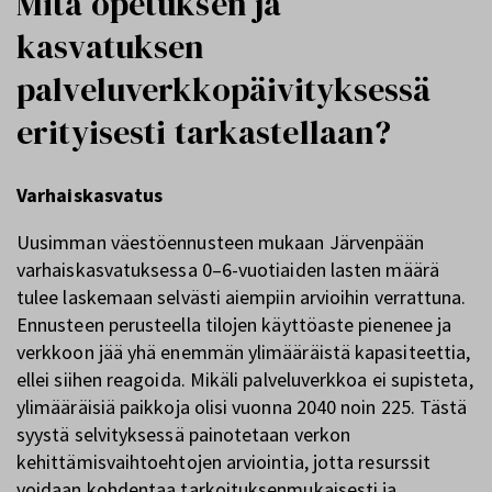
Mitä opetuksen ja
kasvatuksen
palveluverkkopäivityksessä
erityisesti tarkastellaan?
Varhaiskasvatus
Uusimman väestöennusteen mukaan Järvenpään
varhaiskasvatuksessa 0–6-vuotiaiden lasten määrä
tulee laskemaan selvästi aiempiin arvioihin verrattuna.
Ennusteen perusteella tilojen käyttöaste pienenee ja
verkkoon jää yhä enemmän ylimääräistä kapasiteettia,
ellei siihen reagoida. Mikäli palveluverkkoa ei supisteta,
ylimääräisiä paikkoja olisi vuonna 2040 noin 225. Tästä
syystä selvityksessä painotetaan verkon
kehittämisvaihtoehtojen arviointia, jotta resurssit
voidaan kohdentaa tarkoituksenmukaisesti ja