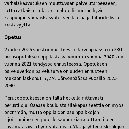
varhaiskasvatuksen muuttuvaan palvelutarpeeseen,
jotta ratkaisut tukevat mahdollisimman hyvin
kaupungin varhaiskasvatuksen laatua ja taloudellista
kestävyyttä.
Opetus
Vuoden 2025 väestöennusteessa Järvenpäässä on 330
perusopetuksen oppilasta vähemmän vuonna 2040 kuin
vuonna 2021 tehdyssä ennusteessa. Opetuksen
palveluverkon palvelutarve on uuden ennusteen
mukaan laskenut -7,2 % Järvenpäässä vuosille 2025–
2040.
Perusopetuksessa on tällä hetkellä riittävästi
perustiloja. Osassa kouluista tilakapasiteettia on myös
enemmän, mutta oppilaiden asuinpaikkojen
sijoittuminen eri puolille kaupunkia rajoittaa tilojen
täysimääräistä hyödyntämistä. Ylä- ja yhtenäiskoulujen