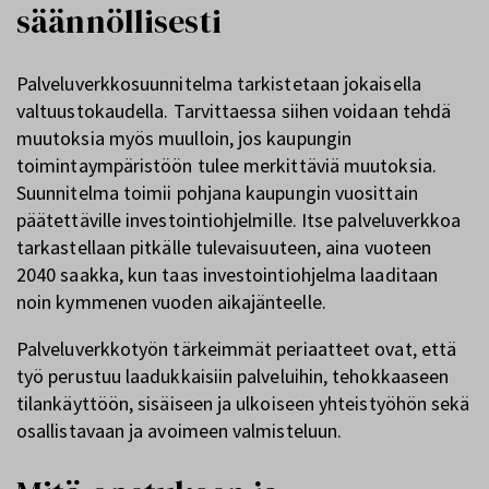
säännöllisesti
Palveluverkkosuunnitelma tarkistetaan jokaisella
valtuustokaudella. Tarvittaessa siihen voidaan tehdä
muutoksia myös muulloin, jos kaupungin
toimintaympäristöön tulee merkittäviä muutoksia.
Suunnitelma toimii pohjana kaupungin vuosittain
päätettäville investointiohjelmille. Itse palveluverkkoa
tarkastellaan pitkälle tulevaisuuteen, aina vuoteen
2040 saakka, kun taas investointiohjelma laaditaan
noin kymmenen vuoden aikajänteelle.
Palveluverkkotyön tärkeimmät periaatteet ovat, että
työ perustuu laadukkaisiin palveluihin, tehokkaaseen
tilankäyttöön, sisäiseen ja ulkoiseen yhteistyöhön sekä
osallistavaan ja avoimeen valmisteluun.