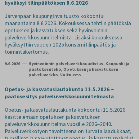
hyväksyi tilinpäätöksen 8.6.2026
Järvenpään kaupunginvaltuusto kokoontui
maanantaina 8.6.2026. Kokouksessa tehtiin päätöksiä
opetuksen ja kasvatuksen sekä hyvinvoinnin
palveluverkkosuunnitelmista. Lisäksi kokouksessa
hyväksyttiin vuoden 2025 konsernitilinpäätös ja
toimintakertomus.
9.6.2026
Hyvinvoinnin palveluverkkouudistus, Kaupunki ja
päätöksenteko, Opetuksen ja kasvatuksen
palveluverkko, Valtuusto
Opetus‑ ja kasvatuslautakunta 11.5.2026 –
päätösesitys palveluverkkosuunnitelmasta
Opetus‑ ja kasvatuslautakunta kokoontui 11.5.2026
käsittelemään opetuksen ja kasvatuksen
palveluverkkosuunnitelma vuosille 2026–2040.
Palveluverkkotyön tavoitteena on turvata laadukkaat,
turvalliset ja saavutettavat opetus‑ ja kasvatuspalvelut