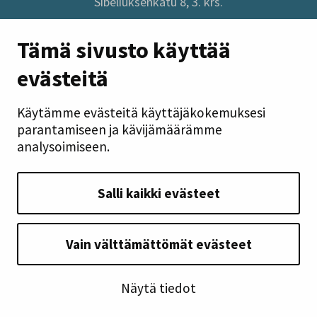
Sibeliuksenkatu 8, 3. krs.
Sivuston pikalinkit
Tämä sivusto käyttää
evästeitä
Anna palautetta
Tietoa sivustosta
Käytämme evästeitä käyttäjäkokemuksesi
Tilaa uutiskirje
parantamiseen ja kävijämäärämme
Tietosuoja
analysoimiseen.
Saavutettavuusseloste
Takaisin ylös
Salli kaikki evästeet
Seuraa meitä
Vain välttämättömät evästeet
Näytä tiedot