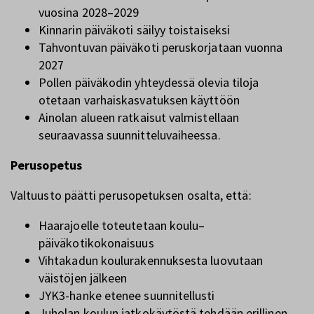
vuosina 2028–2029
Kinnarin päiväkoti säilyy toistaiseksi
Tahvontuvan päiväkoti peruskorjataan vuonna
2027
Pollen päiväkodin yhteydessä olevia tiloja
otetaan varhaiskasvatuksen käyttöön
Ainolan alueen ratkaisut valmistellaan
seuraavassa suunnitteluvaiheessa.
Perusopetus
Valtuusto päätti perusopetuksen osalta, että:
Haarajoelle toteutetaan koulu–
päiväkotikokonaisuus
Vihtakadun koulurakennuksesta luovutaan
väistöjen jälkeen
JYK3-hanke etenee suunnitellusti
Juholan koulun jatkokäytöstä tehdään erillinen