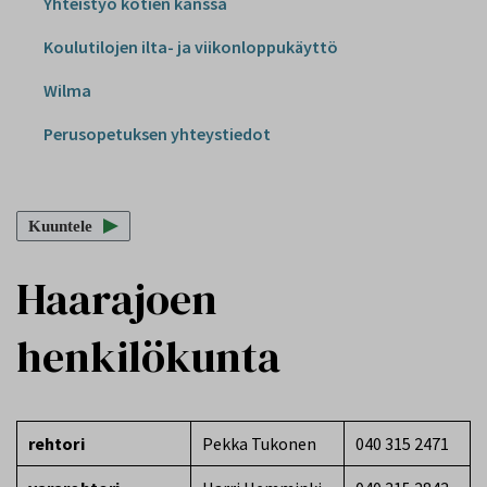
Yhteistyö kotien kanssa
Koulutilojen ilta- ja viikonloppukäyttö
Wilma
Perusopetuksen yhteystiedot
Kuuntele
Haarajoen
henkilökunta
rehtori
Pekka Tukonen
040 315 2471