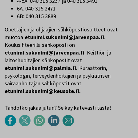
4-5A: 040 315 3237 ja 040 315 3491
6A: 040 315 2471
6B: 040 315 3889
Opettajien ja ohjaajien sähköpostiosoitteet ovat
muotoa
etunimi.sukunimi@jarvenpaa.fi
.
Koulusihteerillä sähköposti on
etunimi.sukunimi@jarvenpaa.fi
. Keittiön ja
laitoshuoltajien sähköpostit ovat
etunimi.sukunimi@palmia.fi.
Kuraattorin,
psykologin, terveydenhoitajien ja psykiatrisen
sairaanhoitajan sähköpostit ovat
etunimi.sukunimi@keusote.fi.
Tahdotko jakaa jutun? Se käy kätevästi tästä!