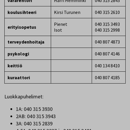
vararehtori
Harri Hemminki
040 315 2843
koulusihteeri
Kirsi Turunen
040 315 2610
Pienet
040 315 3493
erityisopetus
Isot
040 315 2998
terveydenhoitaja
040 807 4873
psykologi
040 807 4146
keittiö
040 134 8410
kuraattori
040 807 4185
Luokkapuhelimet:
1A: 040 315 3930
2AB: 040 315 3943
3A: 040 315 2839