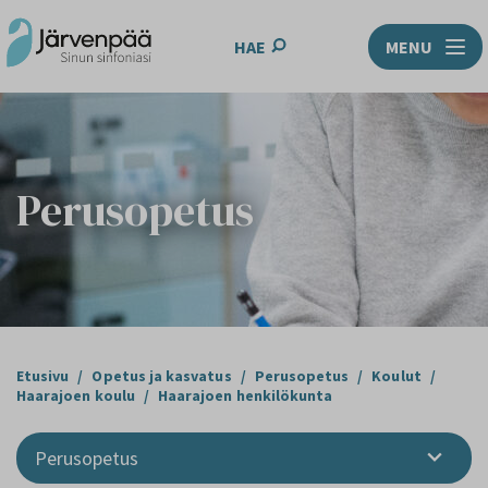
HAE
MENU
Perusopetus
Etusivu
/
Opetus ja kasvatus
/
Perusopetus
/
Koulut
/
Haarajoen koulu
/
Haarajoen henkilökunta
Perusopetus