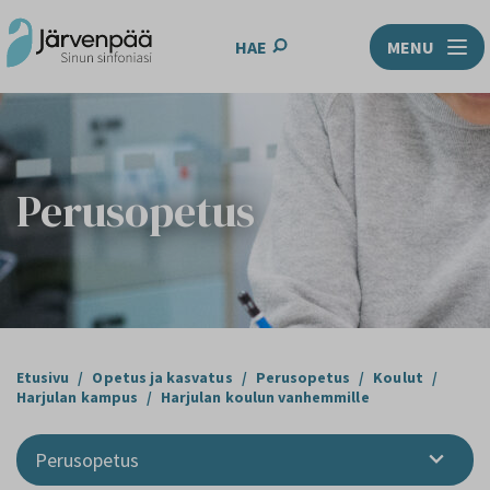
HAE
MENU
Perusopetus
Etusivu
/
Opetus ja kasvatus
/
Perusopetus
/
Koulut
/
Harjulan kampus
/
Harjulan koulun vanhemmille
Perusopetus