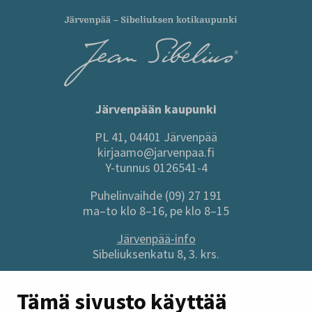
Järvenpään kaupunki
PL 41, 04401 Järvenpää
kirjaamo@jarvenpaa.fi
Y-tunnus 0126541-4
Puhelinvaihde (09) 27 191
ma–to klo 8–16, pe klo 8–15
Järvenpää-info
Sibeliuksenkatu 8, 3. krs.
Sivuston pikalinkit
Tämä sivusto käyttää