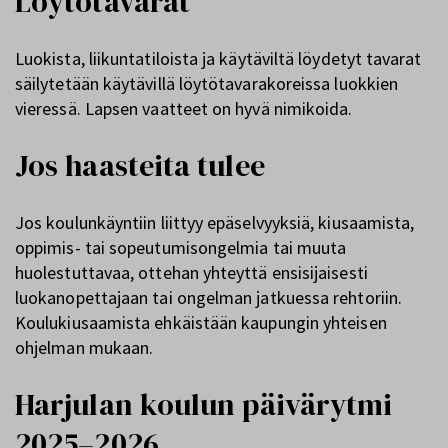
Löytötavarat
Luokista, liikuntatiloista ja käytäviltä löydetyt tavarat
säilytetään käytävillä löytötavarakoreissa luokkien
vieressä. Lapsen vaatteet on hyvä nimikoida.
Jos haasteita tulee
Jos koulunkäyntiin liittyy epäselvyyksiä, kiusaamista,
oppimis- tai sopeutumisongelmia tai muuta
huolestuttavaa, ottehan yhteyttä ensisijaisesti
luokanopettajaan tai ongelman jatkuessa rehtoriin.
Koulukiusaamista ehkäistään kaupungin yhteisen
ohjelman mukaan.
Harjulan koulun päivärytmi
2025–202
6