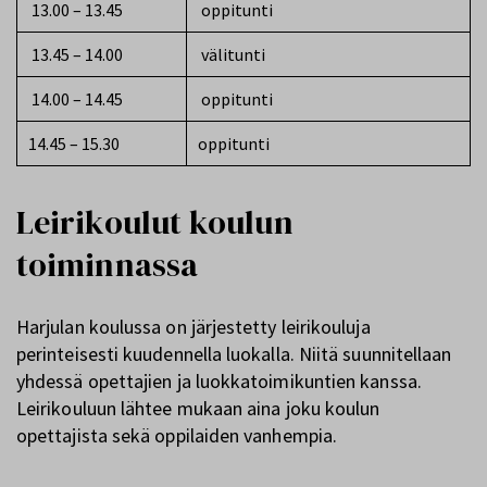
13.00 – 13.45
oppitunti
13.45 – 14.00
välitunti
14.00 – 14.45
oppitunti
14.45 – 15.30
oppitunti
Leirikoulut koulun
toiminnassa
Harjulan koulussa on järjestetty leirikouluja
perinteisesti kuudennella luokalla. Niitä suunnitellaan
yhdessä opettajien ja luokkatoimikuntien kanssa.
Leirikouluun lähtee mukaan aina joku koulun
opettajista sekä oppilaiden vanhempia.