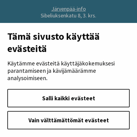
Järvenpää-info
Sibeliuksenkatu 8, 3. krs.
Sivuston pikalinkit
Tämä sivusto käyttää
evästeitä
Anna palautetta
Tietoa sivustosta
Käytämme evästeitä käyttäjäkokemuksesi
Tilaa uutiskirje
parantamiseen ja kävijämäärämme
Tietosuoja
analysoimiseen.
Saavutettavuusseloste
Takaisin ylös
Salli kaikki evästeet
Seuraa meitä
Vain välttämättömät evästeet