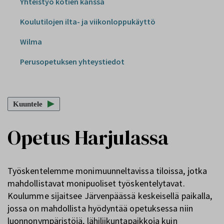
Yhteistyö kotien kanssa
Koulutilojen ilta- ja viikonloppukäyttö
Wilma
Perusopetuksen yhteystiedot
Kuuntele
Opetus Harjulassa
Työskentelemme monimuunneltavissa tiloissa, jotka
mahdollistavat monipuoliset työskentelytavat.
Koulumme sijaitsee Järvenpäässä keskeisellä paikalla,
jossa on mahdollista hyödyntää opetuksessa niin
luonnonympäristöjä, lähiliikuntapaikkoja kuin