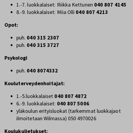
1.-7. luokkalaiset: Riikka Kettunen
040 807 4145
8.-9. luokkalaiset: Miia Olli
040 807 4213
Opot:
puh.
040 315 2307
puh.
040 315 3727
Psykologi
puh.
040 8074332
Kouluterveydenhoitajat:
1.-5.luokkalaiset
040 807 4872
6.-9. luokkalaiset:
040 807 5006
yläkoulun erityisluokat (tarkemmat luokkajaot
ilmoitetaan Wilmassa) 050 4970026
Koulukuljetukset: