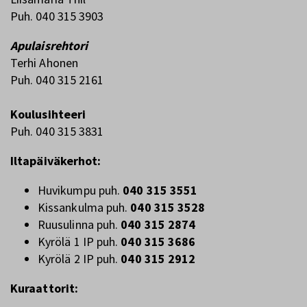
Puh. 040 315 3903
Apulaisrehtori
Terhi Ahonen
Puh. 040 315 2161
Koulusihteeri
Puh. 040 315 3831
Iltapäiväkerhot:
Huvikumpu puh.
040 315 3551
Kissankulma puh.
040 315 3528
Ruusulinna puh.
040 315 2874
Kyrölä 1 IP puh.
040 315 3686
Kyrölä 2 IP puh.
040 315 2912
Kuraattorit: