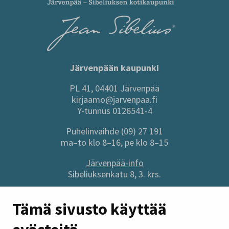
Järvenpään kaupunki
PL 41, 04401 Järvenpää
kirjaamo@jarvenpaa.fi
Y-tunnus 0126541-4
Puhelinvaihde (09) 27 191
ma–to klo 8–16, pe klo 8–15
Järvenpää-info
Sibeliuksenkatu 8, 3. krs.
Sivuston pikalinkit
Tämä sivusto käyttää
Anna palautetta