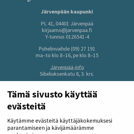
Järvenpään kaupunki
PL 41, 04401 Järvenpää
kirjaamo@jarvenpaa.fi
Y-tunnus 0126541-4
Puhelinvaihde (09) 27 191
ma–to klo 8–16, pe klo 8–15
Järvenpää-info
Sibeliuksenkatu 8, 3. krs.
Sivuston pikalinkit
Tämä sivusto käyttää
evästeitä
Anna palautetta
Tietoa sivustosta
Käytämme evästeitä käyttäjäkokemuksesi
Tilaa uutiskirje
parantamiseen ja kävijämäärämme
Tietosuoja