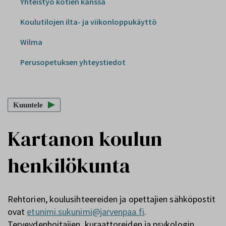
Yhteistyö kotien kanssa
Koulutilojen ilta- ja viikonloppukäyttö
Wilma
Perusopetuksen yhteystiedot
Kuuntele
Kartanon koulun
henkilökunta
Rehtorien, koulusihteereiden ja opettajien sähköpostit
ovat
etunimi.sukunimi@jarvenpaa.fi
.
Terveydenhoitajien, kuraattoreiden ja psykologin