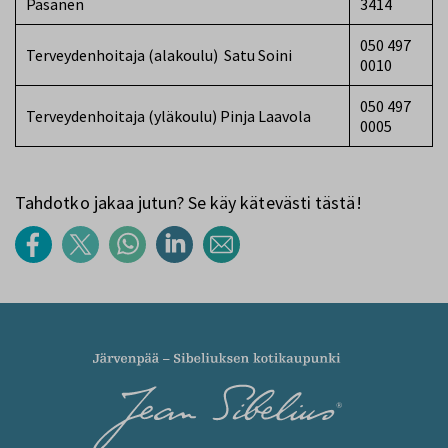
Pasanen
3414
050 497
Terveydenhoitaja (alakoulu) Satu Soini
0010
050 497
Terveydenhoitaja (yläkoulu) Pinja Laavola
0005
Tahdotko jakaa jutun? Se käy kätevästi tästä!