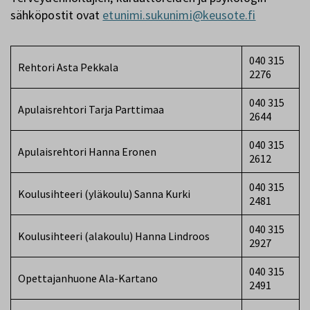
sähköpostit ovat
etunimi.sukunimi@keusote.fi
040 315
Rehtori Asta Pekkala
2276
040 315
Apulaisrehtori Tarja Parttimaa
2644
040 315
Apulaisrehtori Hanna Eronen
2612
040 315
Koulusihteeri (yläkoulu) Sanna Kurki
2481
040 315
Koulusihteeri (alakoulu) Hanna Lindroos
2927
040 315
Opettajanhuone Ala-Kartano
2491