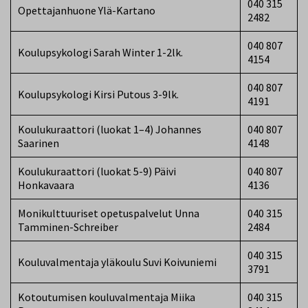
040 315
Opettajanhuone Ylä-Kartano
2482
040 807
Koulupsykologi Sarah Winter 1-2lk.
4154
040 807
Koulupsykologi Kirsi Putous 3-9lk.
4191
Koulukuraattori (luokat 1–4) Johannes
040 807
Saarinen
4148
Koulukuraattori (luokat 5-9) Päivi
040 807
Honkavaara
4136
Monikulttuuriset opetuspalvelut Unna
040 315
Tamminen-Schreiber
2484
040 315
Kouluvalmentaja yläkoulu Suvi Koivuniemi
3791
Kotoutumisen kouluvalmentaja Miika
040 315