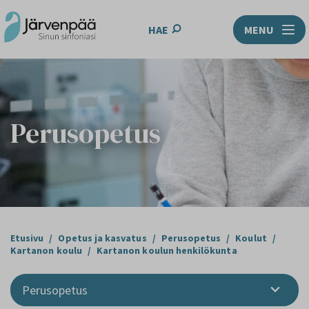
HAE
MENU
Perusopetus
Etusivu
/
Opetus ja kasvatus
/
Perusopetus
/
Koulut
/
Kartanon koulu
/
Kartanon koulun henkilökunta
Perusopetus