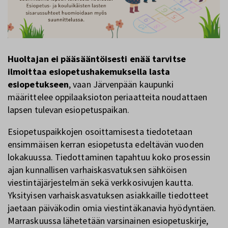
Huoltajan ei pääsääntöisesti enää tarvitse
ilmoittaa esiopetushakemuksella lasta
esiopetukseen
, vaan Järvenpään kaupunki
määrittelee oppilaaksioton periaatteita noudattaen
lapsen tulevan esiopetuspaikan.
Esiopetuspaikkojen osoittamisesta tiedotetaan
ensimmäisen kerran esiopetusta edeltävän vuoden
lokakuussa. Tiedottaminen tapahtuu koko prosessin
ajan kunnallisen varhaiskasvatuksen sähköisen
viestintäjärjestelmän sekä verkkosivujen kautta.
Yksityisen varhaiskasvatuksen asiakkaille tiedotteet
jaetaan päiväkodin omia viestintäkanavia hyödyntäen.
Marraskuussa lähetetään varsinainen esiopetuskirje,