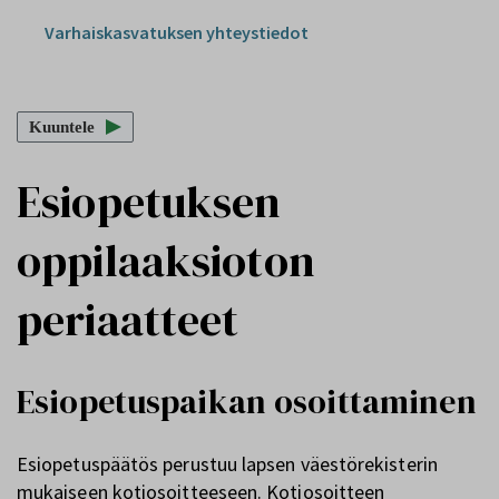
Varhaiskasvatuksen yhteystiedot
Kuuntele
Esiopetuksen
oppilaaksioton
periaatteet
Esiopetuspaikan osoittaminen
Esiopetuspäätös perustuu lapsen väestörekisterin
mukaiseen kotiosoitteeseen. Kotiosoitteen