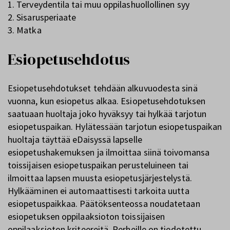
1. Terveydentila tai muu oppilashuollollinen syy
2. Sisarusperiaate
3. Matka
Esiopetusehdotus
Esiopetusehdotukset tehdään alkuvuodesta sinä
vuonna, kun esiopetus alkaa. Esiopetusehdotuksen
saatuaan huoltaja joko hyväksyy tai hylkää tarjotun
esiopetuspaikan. Hylätessään tarjotun esiopetuspaikan
huoltaja täyttää eDaisyssä lapselle
esiopetushakemuksen ja ilmoittaa siinä toivomansa
toissijaisen esiopetuspaikan perusteluineen tai
ilmoittaa lapsen muusta esiopetusjärjestelystä.
Hylkääminen ei automaattisesti tarkoita uutta
esiopetuspaikkaa. Päätöksenteossa noudatetaan
esiopetuksen oppilaaksioton toissijaisen
oppilaaksioton kriteereitä. Perheille on tiedotettu