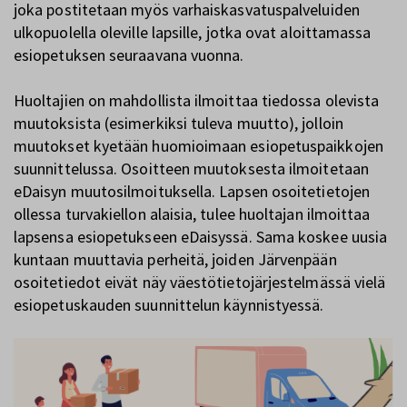
joka postitetaan myös varhaiskasvatuspalveluiden
ulkopuolella oleville lapsille, jotka ovat aloittamassa
esiopetuksen seuraavana vuonna.
Huoltajien on mahdollista ilmoittaa tiedossa olevista
muutoksista (esimerkiksi tuleva muutto), jolloin
muutokset kyetään huomioimaan esiopetuspaikkojen
suunnittelussa. Osoitteen muutoksesta ilmoitetaan
eDaisyn muutosilmoituksella. Lapsen osoitetietojen
ollessa turvakiellon alaisia, tulee huoltajan ilmoittaa
lapsensa esiopetukseen eDaisyssä. Sama koskee uusia
kuntaan muuttavia perheitä, joiden Järvenpään
osoitetiedot eivät näy väestötietojärjestelmässä vielä
esiopetuskauden suunnittelun käynnistyessä.