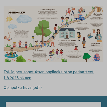
Esi- ja perusopetuksen oppilaaksioton periaatteet
1.8.2025 alkaen
Opinpolku-kuva (pdf)