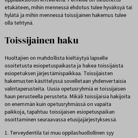
etukäteen, mihin mennessä ehdotus tulee hyväksyä tai
hylätä ja mihin mennessä toissijainen hakemus tulee
olla tehtynä.
Toissijainen haku
Huoltajien on mahdollista kieltäytyä lapselle
osoitetusta esiopetuspaikasta ja hakea toissijaista
esiopetuksen järjestämispaikkaa. Toissijaisten
hakemusten käsittelyssä sovelletaan yhdenvertaisia
valintaperusteita. Uusia opetusryhmiä ei toissijaisen
haun perusteella perusteta. Mikäli toissijaisia hakijoita
on enemmän kuin opetusryhmässä on vapaita
paikkoja, tapahtuu toissijaisen esiopetuspaikan
osoittaminen seuraavassa etusijajärjestyksessä.
1. Terveydentila tai muu oppilashuollollinen syy