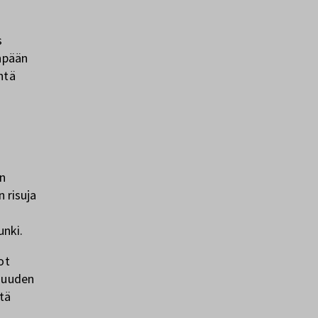
s
enpään
ntä
an
n risuja
unki.
ot
isuuden
tä