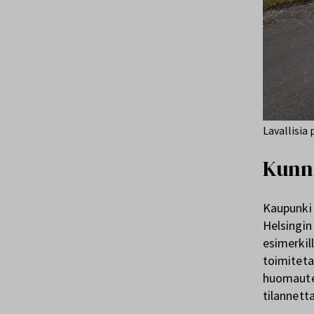
Lavallisia
Kunn
Kaupunki 
Helsingin 
esimerkil
toimitetaa
huomaute
tilannett