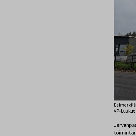
Esimerkill
VP-Luukut 
Järvenpää
toimintam