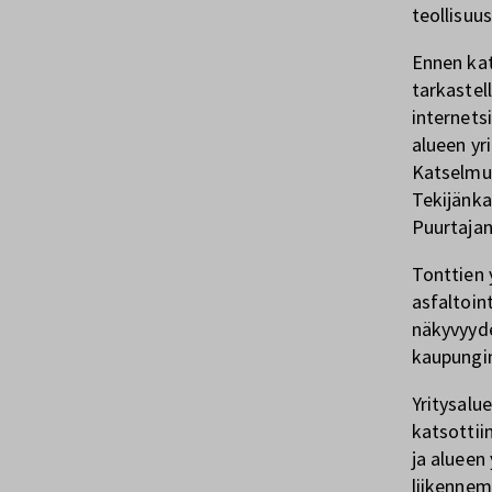
teollisuus
Ennen kat
tarkastel
internets
alueen yr
Katselmus
Tekijänka
Puurtajan
Tonttien 
asfaltoint
näkyvyyde
kaupungin
Yritysalu
katsottii
ja alueen
liikennem