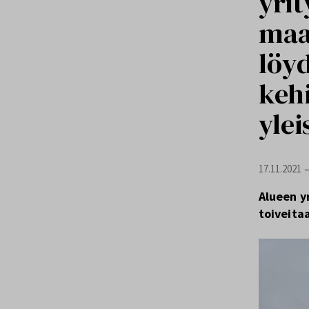
yrit
maa
löyd
keh
ylei
17.11.2021
Alueen yr
toiveita