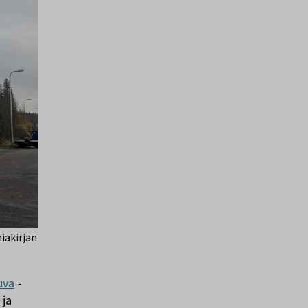
iakirjan
uva
-
 ja