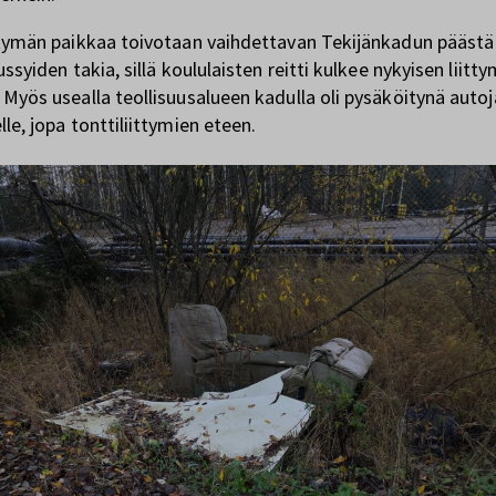
ttymän paikkaa toivotaan vaihdettavan Tekijänkadun päästä
ussyiden takia, sillä koululaisten reitti kulkee nykyisen liitt
 Myös usealla teollisuusalueen kadulla oli pysäköitynä autoj
le, jopa tonttiliittymien eteen.