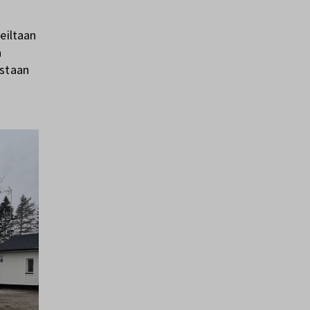
eiltaan
a
istaan