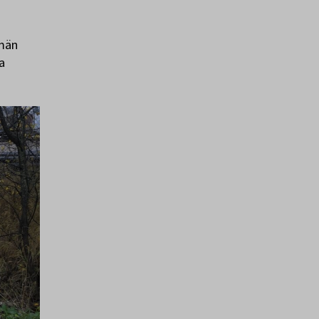
ymän
a