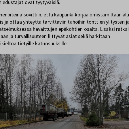
 edustajat ovat tyytyväisiä.
enpiteinä sovittiin, että kaupunki korjaa omistamiltaan alu
s ja ottaa yhteyttä tarvittaviin tahoihin tonttien ylitysten j
tselmuksessa havaittujen epäkohtien osalta. Lisäksi ratka
aan ja turvallisuuteen liittyvät asiat sekä harkitaan
kieltoa tietyille katuosuuksille.