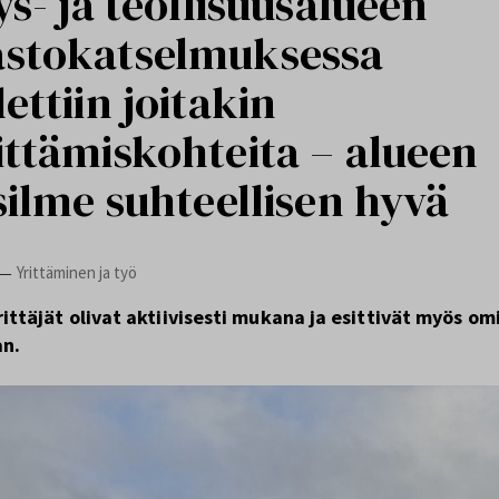
ys- ja teollisuusalueen
stokatselmuksessa
ettiin joitakin
ittämiskohteita – alueen
silme suhteellisen hyvä
Yrittäminen ja työ
—
ittäjät olivat aktiivisesti mukana ja esittivät myös om
an.