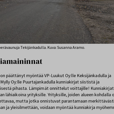
 perävaunuja Tekijänkadulla. Kuva: Susanna Aramo.
iamaininnat
on päättänyt myöntää VP-Luukut Oy:lle Keksijänkadulla ja
Mylly Oy:lle Puurtajankadulla kunniakirjat siististä ja
lisestä pihasta. Lämpimät onnittelut voittajille! Kunniakirjat
n lähiaikoina yrityksille. Yrityksille, joiden alueen kohdalla 
ttavaa, mutta jotka onnistuvat parantamaan merkittäväst
aan ja yleisilmettään, voidaan myöntää kunniakirja myöhem