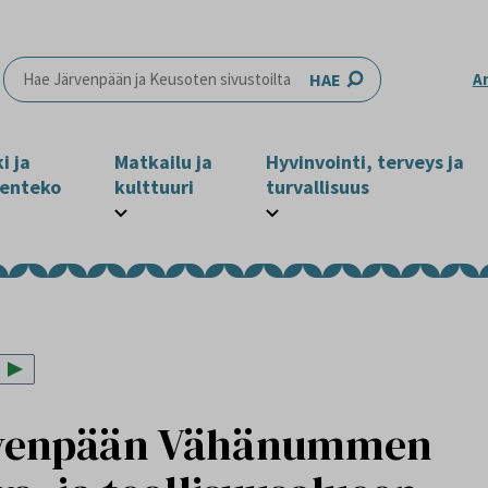
HAE
A
i ja
Matkailu ja
Hyvinvointi, terveys ja
enteko
kulttuuri
turvallisuus
venpään Vähänummen