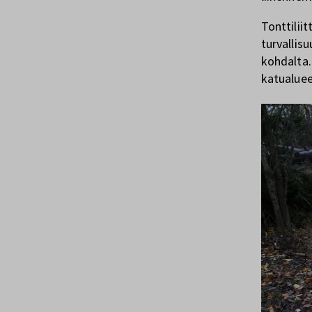
Tonttilii
turvallisu
kohdalta.
katualueel