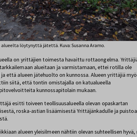
alueelta löytynyttä jätettä. Kuva: Susanna Aramo.
lueella on yrittäjien toimesta havaittu rottaongelma. Yrittäji
tarkkailemaan alueitaan ja varmistamaan, ettei rotilla ole
 ja että alueen jätehuolto on kunnossa. Alueen yrittäjiä my
iin siitä, että tontin omistajalla on katualueella
itovelvoitteita kunnossapitolain mukaan.
ittäjä esitti toiveen teollisuusalueella olevan opaskartan
isestä, roska-astian lisäämisestä Yrittäjänkadulle ja puisto
stä.
ikkiaan alueen yleisilmeen nähtiin olevan suhteellisen hyvä,