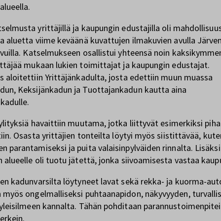
alueella.
selmusta yrittäjillä ja kaupungin edustajilla oli mahdollisuu
la aluetta viime keväänä kuvattujen ilmakuvien avulla Järv
ivuilla. Katselmukseen osallistui yhteensä noin kaksikymme
ittäjää mukaan lukien toimittajat ja kaupungin edustajat.
 aloitettiin Yrittäjänkadulta, josta edettiin muun muassa
dun, Keksijänkadun ja Tuottajankadun kautta aina
kadulle.
ylityksiä havaittiin muutama, jotka liittyvät esimerkiksi pih
iin. Osasta yrittäjien tonteilta löytyi myös siistittävää, kute
n parantamiseksi ja puita valaisinpylväiden rinnalta. Lisäksi
 alueelle oli tuotu jätettä, jonka siivoamisesta vastaa kaup
een kadunvarsilta löytyneet lavat sekä rekka- ja kuorma-aut
n myös ongelmalliseksi puhtaanapidon, näkyvyyden, turvall
 yleisilmeen kannalta. Tähän pohditaan parannustoimenpitei
erkein.