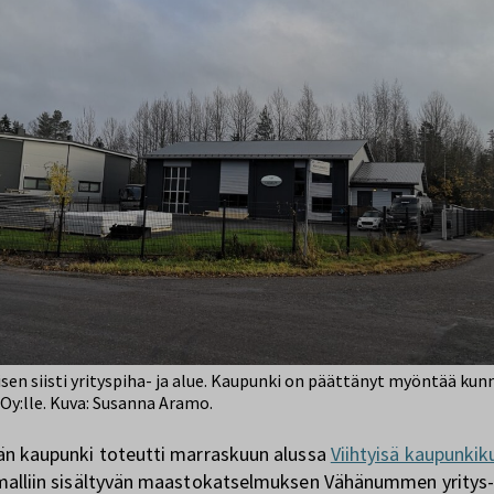
isen siisti yrityspiha- ja alue. Kaupunki on päättänyt myöntää kunn
Oy:lle. Kuva: Susanna Aramo.
n kaupunki toteutti marraskuun alussa
Viihtyisä kaupunkik
alliin sisältyvän maastokatselmuksen Vähänummen yritys-