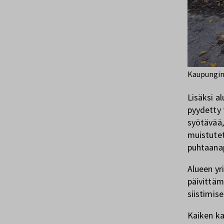
Kaupungin 
Lisäksi a
pyydetty 
syötävää,
muistutett
puhtaanap
Alueen yr
päivittäm
siistimise
Kaiken ka