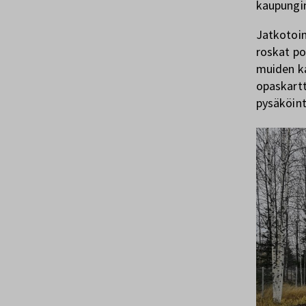
kaupungin
Jatkotoim
roskat poi
muiden ka
opaskartt
pysäköinti