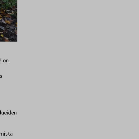
ä on
ös
alueiden
 mistä