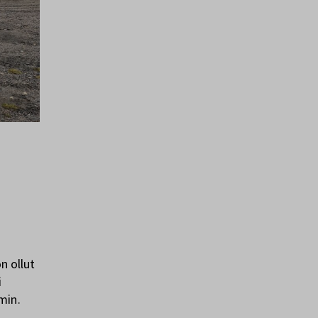
on ollut
i
min.