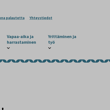
nna palautetta
Yhteystiedot
Vapaa-aika ja
Yrittäminen ja
harrastaminen
työ
n