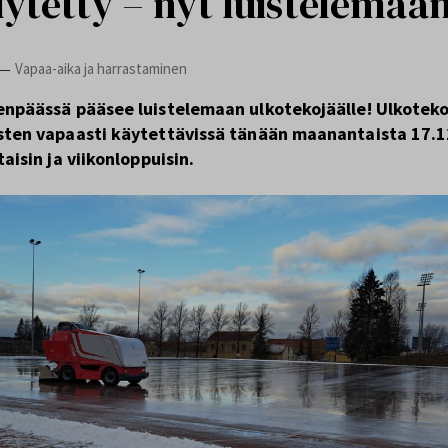
ytetty – nyt luistelemaa
Vapaa-aika ja harrastaminen
—
enpäässä pääsee luistelemaan ulkotekojäälle! Ulkoteko
sten vapaasti käytettävissä tänään maanantaista 17.1
taisin ja viikonloppuisin.