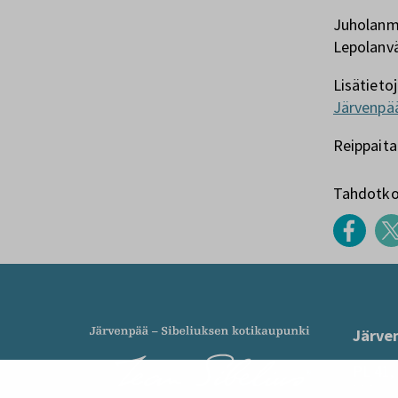
Juholanmä
Lepolanvä
Lisätieto
Järvenpä
Reippaita
Tahdotko 
Järve
PL 41,
kirjaa