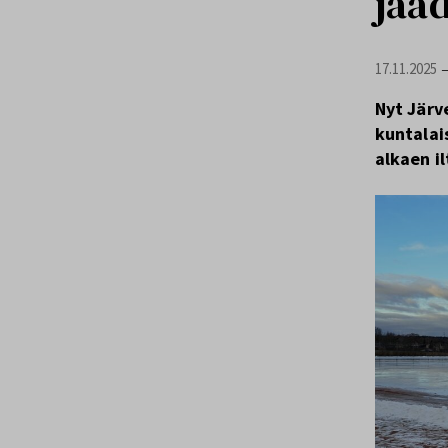
jääd
17.11.2025
Nyt Järv
kuntalai
alkaen il