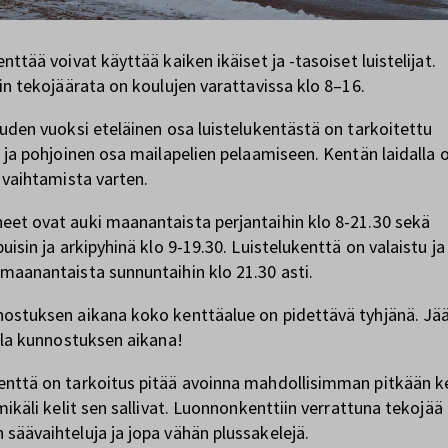
nttää voivat käyttää kaiken ikäiset ja -tasoiset luistelijat.
sin tekojäärata on koulujen varattavissa klo 8–16.
uuden vuoksi eteläinen osa luistelukentästä on tarkoitettu
n ja pohjoinen osa mailapelien pelaamiseen. Kentän laidalla o
n vaihtamista varten.
et ovat auki maanantaista perjantaihin klo 8-21.30 sekä
uisin ja arkipyhinä klo 9-19.30. Luistelukenttä on valaistu ja
maanantaista sunnuntaihin klo 21.30 asti.
ostuksen aikana koko kenttäalue on pidettävä tyhjänä. Jääl
olla kunnostuksen aikana!
nttä on tarkoitus pitää avoinna mahdollisimman pitkään 
 mikäli kelit sen sallivat. Luonnonkenttiin verrattuna tekojää
säävaihteluja ja jopa vähän plussakelejä.