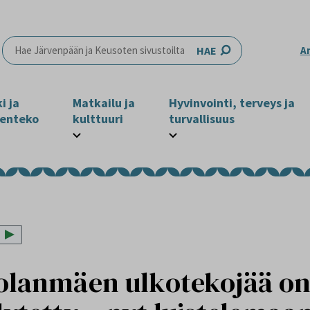
HAE
A
i ja
Matkailu ja
Hyvinvointi, terveys ja
enteko
kulttuuri
turvallisuus
olanmäen ulkotekojää o