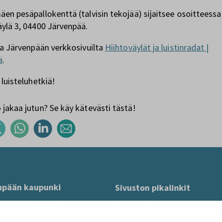
en pesäpallokenttä (talvisin tekojää) sijaitsee osoitteessa
ylä 3, 04400 Järvenpää.
ja Järvenpään verkkosivuilta
Hiihtoväylät ja luistinradat |
ä
.
 luisteluhetkiä!
jakaa jutun? Se käy kätevästi tästä!
npään kaupunki
Sivuston pikalinkit
 04401 Järvenpää
Anna palautetta
mo@jarvenpaa.fi