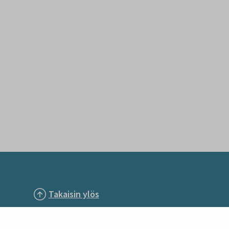
Takaisin ylös
Seuraa meitä