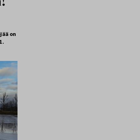
n!
jää on
1.