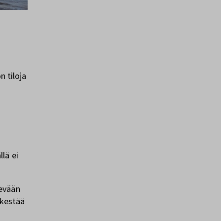
n tiloja
lä ei
kevään
 kestää