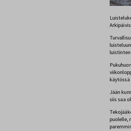
Luisteluke
Arkipäivi
Turvallis
luisteluu
luistinte
Pukuhuone
viikonlopp
käytössä 
Jään kunn
siis saa 
Tekojääke
puolelle,
paremmin 