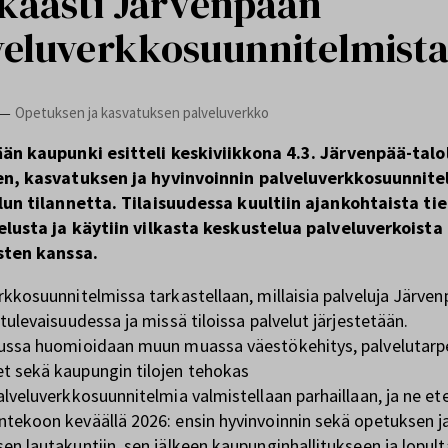
kkaasti Järvenpään
veluverkkosuunnitelmist
Opetuksen ja kasvatuksen palveluverkko
—
än kaupunki esitteli keskiviikkona 4.3. Järvenpää-talo
n, kasvatuksen ja hyvinvoinnin palveluverkkosuunnite
lun tilannetta. Tilaisuudessa kuultiin ajankohtaista ti
elusta ja käytiin vilkasta keskustelua palveluverkoista
sten kanssa.
rkkosuunnitelmissa tarkastellaan, millaisia palveluja Järve
tulevaisuudessa ja missä tiloissa palvelut järjestetään.
ussa huomioidaan muun muassa väestökehitys, palvelutarp
 sekä kaupungin tilojen tehokas
alveluverkkosuunnitelmia valmistellaan parhaillaan, ja ne et
tekoon keväällä 2026: ensin hyvinvoinnin sekä opetuksen j
en lautakuntiin, sen jälkeen kaupunginhallitukseen ja lopult