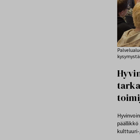
Palvelualu
kysymystä.
Hyvin
tarka
toimi
Hyvinvoin
päällikkö
kulttuuri-