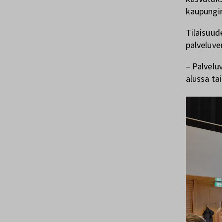
kaupungi
Tilaisuud
palveluve
– Palvelu
alussa ta