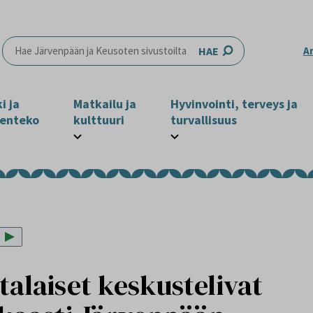
HAE
A
i ja
Matkailu ja
Hyvinvointi, terveys ja
enteko
kulttuuri
turvallisuus
alaiset keskustelivat