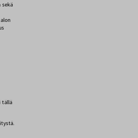
a sekä
talon
us
 tällä
itystä.