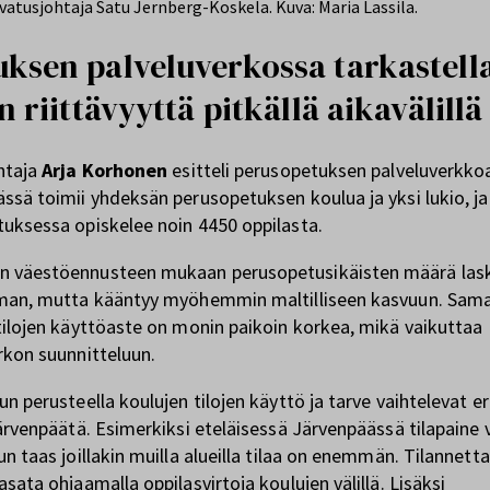
vatusjohtaja Satu Jernberg-Koskela. Kuva: Maria Lassila.
ksen palveluverkossa tarkastell
en riittävyyttä pitkällä aikavälillä
htaja
Arja Korhonen
esitteli perusopetuksen palveluverkko
ssä toimii yhdeksän perusopetuksen koulua ja yksi lukio, ja
uksessa opiskelee noin 4450 oppilasta.
 väestöennusteen mukaan perusopetusikäisten määrä las
man, mutta kääntyy myöhemmin maltilliseen kasvuun. Sama
tilojen käyttöaste on monin paikoin korkea, mikä vaikuttaa
rkon suunnitteluun.
n perusteella koulujen tilojen käyttö ja tarve vaihtelevat er
Järvenpäätä. Esimerkiksi eteläisessä Järvenpäässä tilapaine 
un taas joillakin muilla alueilla tilaa on enemmän. Tilannetta
sata ohjaamalla oppilasvirtoja koulujen välillä. Lisäksi