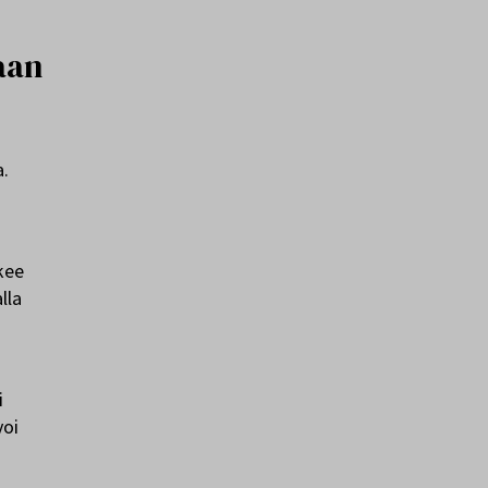
aan
a.
kee
lla
i
voi