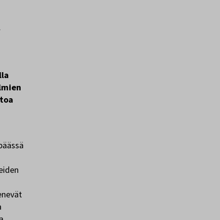
a
lla
lmien
etoa
npäässä
eiden
enevät
a
a