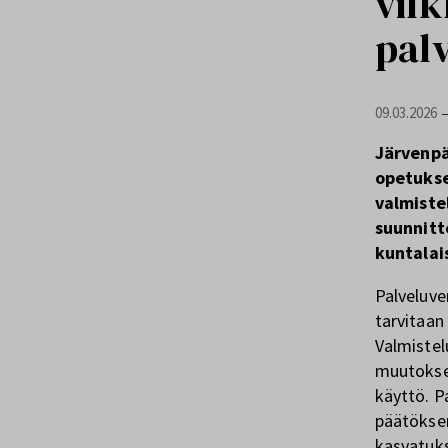
vil
pal
09.03.2026
Järvenpä
opetukse
valmiste
suunnitt
kuntalai
Palveluve
tarvitaan 
Valmistel
muutokset
käyttö. P
päätöksen
kasvatuks