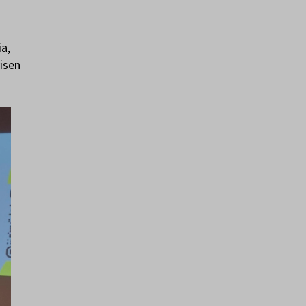
a,
yisen