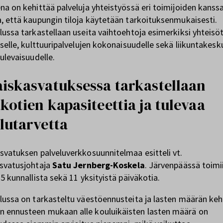
na on kehittää palveluja yhteistyössä eri toimijoiden kanss
, että kaupungin tiloja käytetään tarkoituksenmukaisesti.
lussa tarkastellaan useita vaihtoehtoja esimerkiksi yhteisö
iselle, kulttuuripalvelujen kokonaisuudelle sekä liikuntakesk
tulevaisuudelle.
iskasvatuksessa tarkastellaan
kotien kapasiteettia ja tulevaa
lutarvetta
svatuksen palveluverkkosuunnitelmaa esitteli vt.
svatusjohtaja
Satu Jernberg-Koskela
. Järvenpäässä toimii
15 kunnallista sekä 11 yksityistä päiväkotia.
lussa on tarkasteltu väestöennusteita ja lasten määrän keh
 ennusteen mukaan alle kouluikäisten lasten määrä on