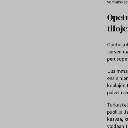
varhaiskas
Opetu
tiloj
Opetusjo
Järvenpää
perusopet
Uusimman
ensin hie
koulujen 
palveluve
Tarkastelu
puolilla 
kasvaa, k
voidaan ta