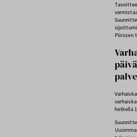
Tavoittee
varmistaa
Suunnitte
sijoittum
Piirosen 
Varha
päivä
palve
Varhaiska
varhaiska
hetkellä 
Suunnitte
Uusimman