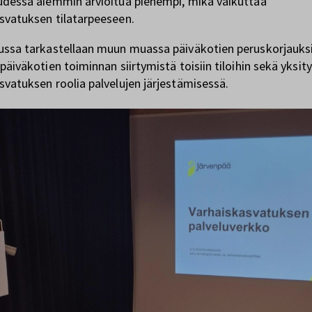
udessa aiemmin arvioitua pienempi, mikä vaikuttaa
svatuksen tilatarpeeseen.
ussa tarkastellaan muun muassa päiväkotien peruskorjauksi
päiväkotien toiminnan siirtymistä toisiin tiloihin sekä yksit
svatuksen roolia palvelujen järjestämisessä.