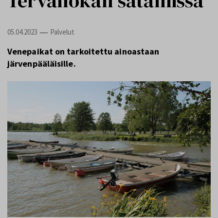
Tervanokan satamissa
05.04.2023
Palvelut
—
Venepaikat on tarkoitettu ainoastaan
järvenpääläisille.