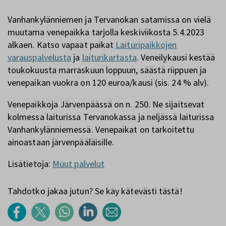
Vanhankylänniemen ja Tervanokan satamissa on vielä
muutama venepaikka tarjolla keskiviikosta 5.4.2023
alkaen. Katso vapaat paikat
Laituripaikkojen
varauspalvelusta
ja
laiturikartasta
. Veneilykausi kestää
toukokuusta marraskuun loppuun, säästä riippuen ja
venepaikan vuokra on 120 euroa/kausi (sis. 24 % alv).
Venepaikkoja Järvenpäässä on n. 250. Ne sijaitsevat
kolmessa laiturissa Tervanokassa ja neljässä laiturissa
Vanhankylänniemessä. Venepaikat on tarkoitettu
ainoastaan järvenpääläisille.
Lisätietoja:
Muut palvelut
Tahdotko jakaa jutun? Se käy kätevästi tästä!