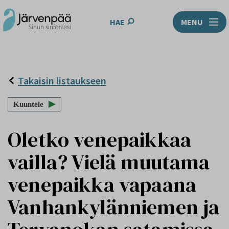
HAE
MENU
Takaisin listaukseen
Kuuntele
Oletko venepaikkaa
vailla? Vielä muutama
venepaikka vapaana
Vanhankylänniemen ja