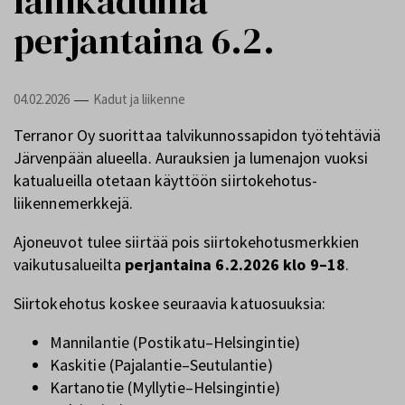
lähikaduilla
perjantaina 6.2.
04.02.2026
Kadut ja liikenne
—
Terranor Oy suorittaa talvikunnossapidon työtehtäviä
Järvenpään alueella. Aurauksien ja lumenajon vuoksi
katualueilla otetaan käyttöön siirtokehotus-
liikennemerkkejä.
Ajoneuvot tulee siirtää pois siirtokehotusmerkkien
vaikutusalueilta
perjantaina 6.2.2026 klo 9–18
.
Siirtokehotus koskee seuraavia katuosuuksia:
Mannilantie (Postikatu–Helsingintie)
Kaskitie (Pajalantie–Seutulantie)
Kartanotie (Myllytie–Helsingintie)