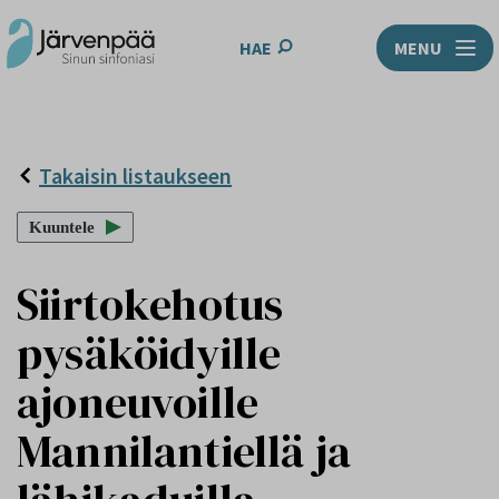
HAE
MENU
Takaisin listaukseen
Kuuntele
Siirtokehotus
pysäköidyille
ajoneuvoille
Mannilantiellä ja