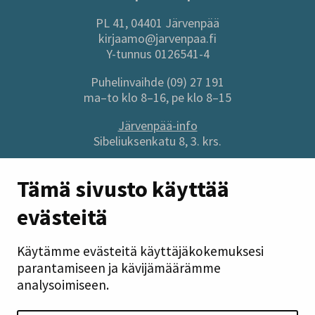
PL 41, 04401 Järvenpää
kirjaamo@jarvenpaa.fi
Y-tunnus 0126541-4
Puhelinvaihde (09) 27 191
ma–to klo 8–16, pe klo 8–15
Järvenpää-info
Sibeliuksenkatu 8, 3. krs.
Sivuston pikalinkit
Tämä sivusto käyttää
evästeitä
Anna palautetta
Tietoa sivustosta
Käytämme evästeitä käyttäjäkokemuksesi
Tilaa uutiskirje
parantamiseen ja kävijämäärämme
Tietosuoja
analysoimiseen.
Saavutettavuusseloste