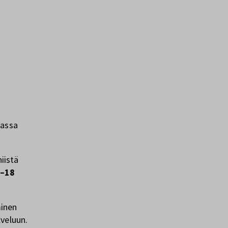
sassa
niistä
7–18
inen
veluun.