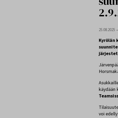
suu
2.9
25.08.2025
Kyrölän 
suunnite
järjeste
Järvenpää
Horsmakad
Asukkaille
käydään k
Teamsis
Tilaisuute
voi edell