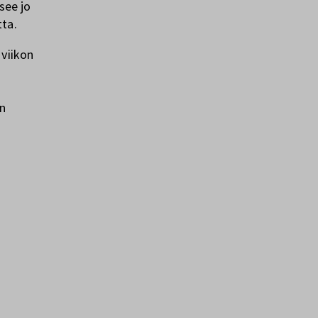
see jo
tta.
 viikon
en