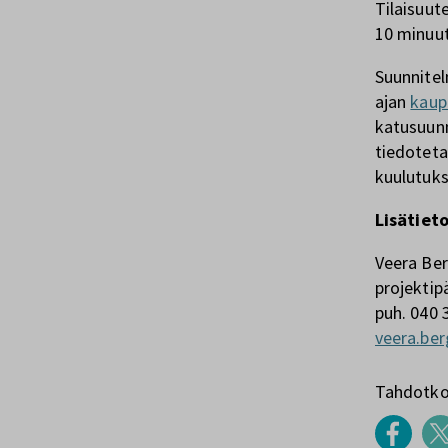
Tilaisuut
10 minuut
Suunnitel
ajan
kaup
katusuunn
tiedoteta
kuulutuks
Lisätieto
Veera Be
projektip
puh. 040 
veera.be
Tahdotko 