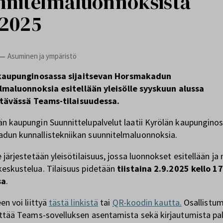
nnitelmaluonnoksista
.2025
Asuminen ja ympäristö
—
kaupunginosassa sijaitsevan Horsmakadun
lmaluonnoksia esitellään yleisölle syyskuun alussa
ttävässä Teams-tilaisuudessa.
n kaupungin Suunnittelupalvelut laatii Kyrölän kaupungino
un kunnallistekniikan suunnitelmaluonnoksia.
 järjestetään yleisötilaisuus, jossa luonnokset esitellään ja 
eskustelua. Tilaisuus pidetään
tiistaina 2.9.2025 kello 1
sa
.
en voi liittyä
tästä linkistä
tai
QR-koodin kautta.
Osallistum
yttää Teams-sovelluksen asentamista sekä kirjautumista pal