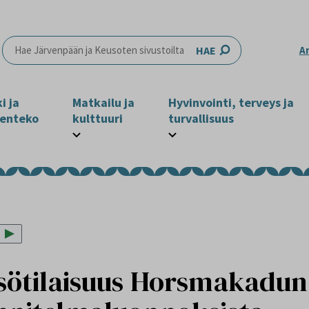
HAE
A
i ja
Matkailu ja
Hyvinvointi, terveys ja
enteko
kulttuuri
turvallisuus
isötilaisuus Horsmakadun