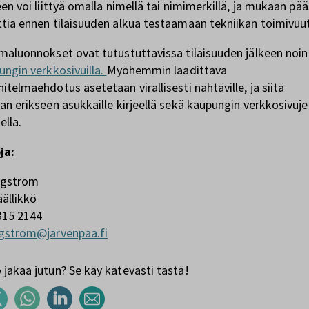
een voi liittyä omalla nimellä tai nimimerkillä, ja mukaan pää
tia ennen tilaisuuden alkua testaamaan tekniikan toimivuu
maluonnokset ovat tutustuttavissa tilaisuuden jälkeen noin
ungin verkkosivuilla.
Myöhemmin laadittava
itelmaehdotus asetetaan virallisesti nähtäville, ja siitä
an erikseen asukkaille kirjeellä sekä kaupungin verkkosivuj
ella.
ja:
rgström
äällikkö
315 2144
rgstrom@jarvenpaa.fi
jakaa jutun? Se käy kätevästi tästä!