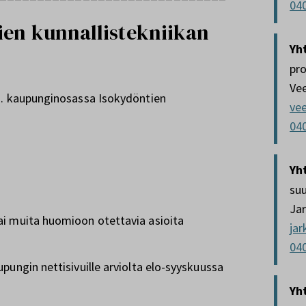
04
ien kunnallistekniikan
Yh
pro
Ve
13. kaupunginosassa Isokydöntien
ve
04
Yh
suu
Ja
ai muita huomioon otettavia asioita
jar
04
pungin nettisivuille arviolta elo-syyskuussa
Yh