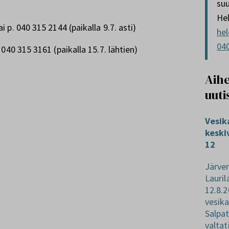
suu
He
ai p. 040 315 2144 (paikalla 9.7. asti)
hel
04
, 040 315 3161 (paikalla 15.7. lähtien)
Aihe
uuti
Vesik
keski
12
Järve
Lauril
12.8.2
vesik
Salpat
valtat