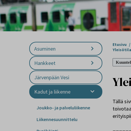
Etusivu
/
Asuminen
Yleisötil
Hankkeet
Kuuntel
Yle
Järvenpään Vesi
Kadut ja liikenne
Tällä si
Joukko- ja palveluliikenne
toivotaa
erityispi
Liikennesuunnittelu
_____