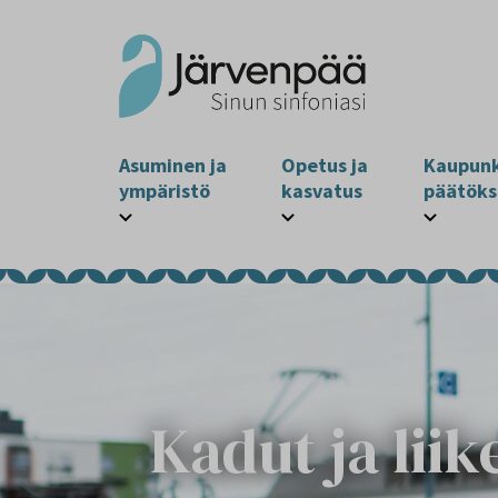
Asuminen ja
Opetus ja
Kaupunk
ympäristö
kasvatus
päätöks
Kadut ja lii