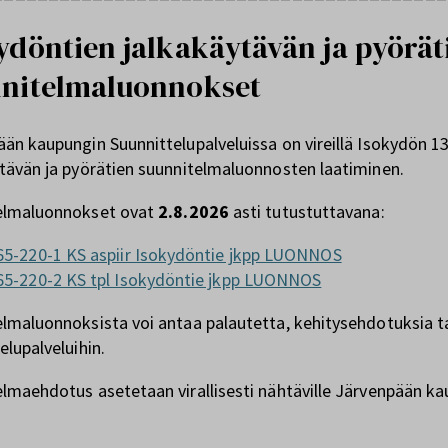
ydöntien jalkakäytävän ja pyörät
nitelmaluonnokset
än kaupungin Suunnittelupalveluissa on vireillä Isokydön 
tävän ja pyörätien suunnitelmaluonnosten laatiminen.
elmaluonnokset ovat
2.8.2026
asti tutustuttavana:
65-220-1 KS aspiir Isokydöntie jkpp LUONNOS
65-220-2 KS tpl Isokydöntie jkpp LUONNOS
lmaluonnoksista voi antaa palautetta, kehitysehdotuksia t
elupalveluihin.
lmaehdotus asetetaan virallisesti nähtäville Järvenpään kau