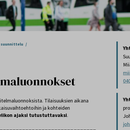
 suunnittelu
/
Yh
Suu
Mi
mi
telmaluonnokset
04
Yh
nnitelmaluonnoksista. Tilaisuuksien aikana
kaisuvaihtoehtoihin ja kohteiden
pro
viikon ajaksi tutustuttavaksi
.
Jo
joh
______________________________