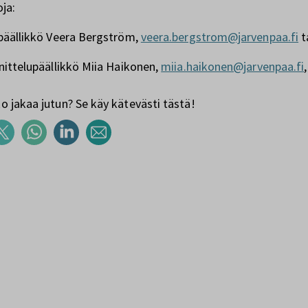
oja:
ipäällikkö Veera Bergström,
veera.bergstrom@jarvenpaa.fi
t
nittelupäällikkö Miia Haikonen,
miia.haikonen@jarvenpaa.fi
 jakaa jutun? Se käy kätevästi tästä!