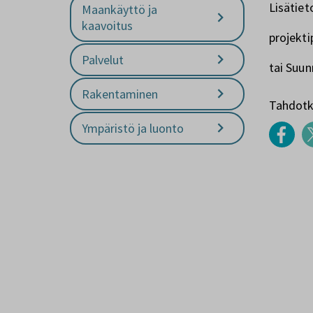
Lisätiet
Maankäyttö ja
kaavoitus
projekt
Palvelut
tai Suun
Rakentaminen
Tahdotko
Ympäristö ja luonto