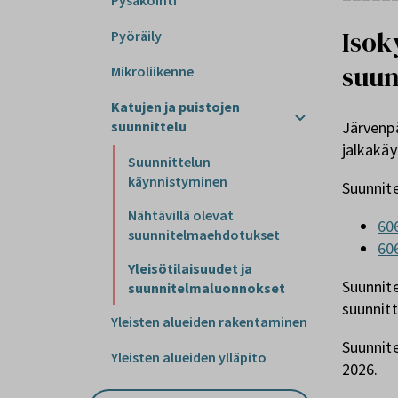
Pysäköinti
Isok
Pyöräily
suun
Mikroliikenne
Katujen ja puistojen
suunnittelu
Järvenpä
jalkakäy
Suunnittelun
käynnistyminen
Suunnit
Nähtävillä olevat
60
suunnitelmaehdotukset
60
Yleisötilaisuudet ja
Suunnite
suunnitelmaluonnokset
suunnitt
Yleisten alueiden rakentaminen
Suunnite
Yleisten alueiden ylläpito
2026.