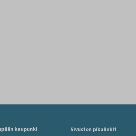
npään kaupunki
Sivuston pikalinkit