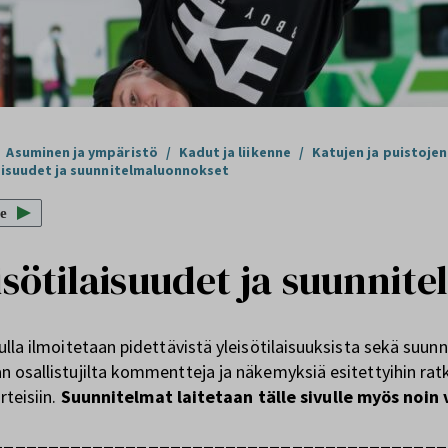
Asuminen ja ympäristö
/
Kadut ja liikenne
/
Katujen ja puistojen
aisuudet ja suunnitelmaluonnokset
e
isötilaisuudet ja suunni
vulla ilmoitetaan pidettävistä yleisötilaisuuksista sekä suu
n osallistujilta kommentteja ja näkemyksiä esitettyihin rat
irteisiin.
Suunnitelmat laitetaan tälle sivulle myös noin 
_________________________________________