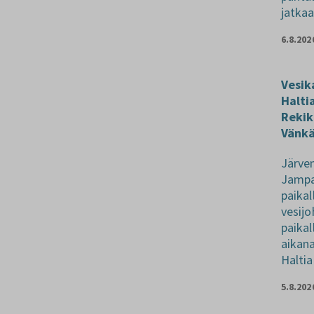
jatka
6.8.202
Vesik
Halti
Rekik
Vänkä
Järven
Jampa
paika
vesij
paikal
aikan
Halti
5.8.202