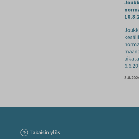
Joukk
norma
10.8.
Joukko
kesäli
normaa
maana
aikat
6.6.20
3.8.202
Takaisin ylös