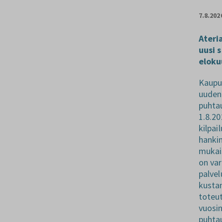
7.8.202
Ateri
uusi 
elok
Kaupu
uuden 
puhta
1.8.2
kilpai
hanki
mukais
on va
palvel
kusta
toteu
vuosin
puhta