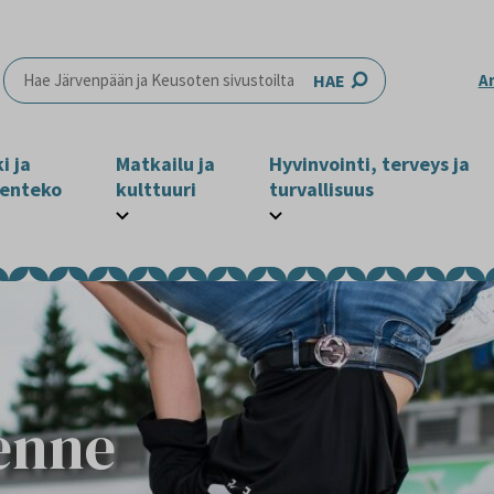
HAE
A
i ja
Matkailu ja
Hyvinvointi, terveys ja
enteko
kulttuuri
turvallisuus
kenne