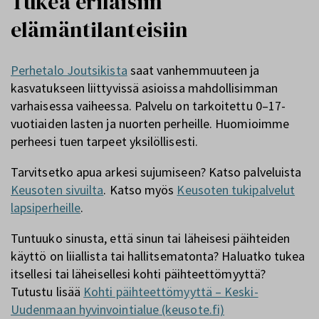
Tukea erilaisiin
elämäntilanteisiin
Perhetalo Joutsikista
saat vanhemmuuteen ja
kasvatukseen liittyvissä asioissa mahdollisimman
varhaisessa vaiheessa. Palvelu on tarkoitettu 0–17-
vuotiaiden lasten ja nuorten perheille. Huomioimme
perheesi tuen tarpeet yksilöllisesti.
Tarvitsetko apua arkesi sujumiseen? Katso palveluista
Keusoten sivuilta
. Katso myös
Keusoten tukipalvelut
lapsiperheille
.
Tuntuuko sinusta, että sinun tai läheisesi päihteiden
käyttö on liiallista tai hallitsematonta? Haluatko tukea
itsellesi tai läheisellesi kohti päihteettömyyttä?
Tutustu lisää
Kohti päihteettömyyttä – Keski-
Uudenmaan hyvinvointialue (keusote.fi)