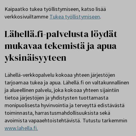
Kaipaatko tukea työllistymiseen, katso lisää
verkkosivuiltamme
Tukea työllistymiseen
.
Lähellä.fi-palvelusta löydät
mukavaa tekemistä ja apua
yksinäisyyteen
Lähellä-verkkopalvelu kokoaa yhteen järjestöjen
tarjoamaa tukea ja apua. Lähellä.fi on valtakunnallinen
ja alueellinen palvelu, joka kokoaa yhteen sijaintiin
tietoa järjestöjen ja yhdistysten tuottamasta
monipuolisesta hyvinvointia ja terveyttä edistävästä
toiminnasta, harrastusmahdollisuuksista sekä
avoimista vapaaehtoistehtävistä. Tutustu tarkemmin
www.lahella.fi.