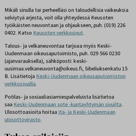
Mikäli sinulla tai perheelläsi on taloudellisia vaikeuksia
selviytyä arjesta, voit olla yhteydessä Keusoten
työikäisten neuvontaan ja ohjaukseen, puh. (019) 226
0402. Katso
Keusoten verkkosivut
.
Talous- ja velkaneuvontaa tarjoaa myös Keski-
Uudenmaan oikeusaputoimisto, puh. 029 566 0230
(ajanvarauksella), sähköposti: keski-
uusimaa.velkaneuvonta@oikeus.fi, Sibeliuksenkatu 15
B. Lisätietoja
Keski-Uudenmaan oikeusaputoimiston
verkkosivuilla
.
Potilas- ja sosiaaliasiamiespalveluista lisätietoa
saa
Keski-Uudenmaan sote -kuntayhtymän sivuilta
.
Ulosottoasioita hoitaa
Itä- ja Keski-Uudenmaan
ulosottovirasto
.