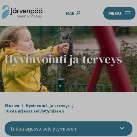
HAE
MENU
Hyvinvointi ja terveys
Etusivu
/
Hyvinvointi ja terveys
/
Tukea arjessa selviytymiseen
Tukea arjessa selviytymiseen