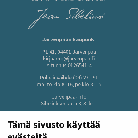
Järvenpään kaupunki
PL 41, 04401 Järvenpää
kirjaamo@jarvenpaa.fi
Y-tunnus 0126541-4
Puhelinvaihde (09) 27 191
ma–to klo 8–16, pe klo 8–15
Järvenpää-info
Sibeliuksenkatu 8, 3. krs.
Sivuston pikalinkit
Tämä sivusto käyttää
evästeitä
Anna palautetta