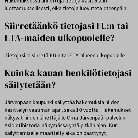
Hakemuksessa annettuja tietoja käsitellään
luottamuksellisesti, eikä tietoja luovuteta eteenpäin.
Siirretäänkö tietojasi EU:n tai
ETA-maiden ulkopuolelle?
Tietojasi ei siirretä EU:n tai ETA-alueen ulkopuolelle.
Kuinka kauan henkilötietojasi
säilytetään?
Järvenpään kaupunki säilyttää hakemuksia niiden
käsittelyn vaatiman ajan, sekä 10 vuotta. Hakemukset
näkyvät niiden lähettäjälle Oma Järvenpää -palvelun
Asiointihistoria-näkymässä yhtä pitkän ajan. Kun
säilyttämiselle määritelty aika on päättynyt,