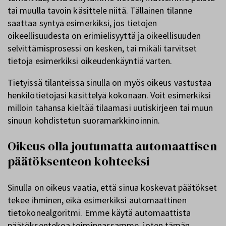
tai muulla tavoin käsittele niitä. Tällainen tilanne
saattaa syntyä esimerkiksi, jos tietojen
oikeellisuudesta on erimielisyyttä ja oikeellisuuden
selvittämisprosessi on kesken, tai mikäli tarvitset
tietoja esimerkiksi oikeudenkäyntiä varten.
Tietyissä tilanteissa sinulla on myös oikeus vastustaa
henkilötietojasi käsittelyä kokonaan. Voit esimerkiksi
milloin tahansa kieltää tilaamasi uutiskirjeen tai muun
sinuun kohdistetun suoramarkkinoinnin.
Oikeus olla joutumatta automaattisen
päätöksenteon kohteeksi
Sinulla on oikeus vaatia, että sinua koskevat päätökset
tekee ihminen, eikä esimerkiksi automaattinen
tietokonealgoritmi. Emme käytä automaattista
päätöksentekoa toiminnassamme, joten tämän