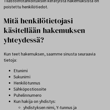
Tilastointitarkoituksiin kerätyistä hakemuksista on
poistettu henkilötiedot.
Mitä henkilötietojasi
käsitellään hakemuksen
yhteydessä?
Kun teet hakemuksen, saamme sinusta seuraavia
tietoja:
Etunimi
Sukunimi
Henkilötunnus
Sähköpostiosoite
Puhelinnumero
Kun hakija on yhdistys:
yhdistyksen nimi, Y-tunnus ja