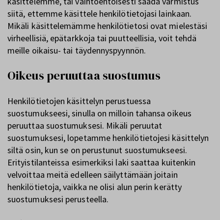
käsittelemme, tai vaihtoehtoisesti saada varmistus
siitä, ettemme käsittele henkilötietojasi lainkaan.
Mikäli käsittelemämme henkilötietosi ovat mielestäsi
virheellisiä, epätarkkoja tai puutteellisia, voit tehdä
meille oikaisu- tai täydennyspyynnön.
Oikeus peruuttaa suostumus
Henkilötietojen käsittelyn perustuessa
suostumukseesi, sinulla on milloin tahansa oikeus
peruuttaa suostumuksesi. Mikäli peruutat
suostumuksesi, lopetamme henkilötietojesi käsittelyn
siltä osin, kun se on perustunut suostumukseesi.
Erityistilanteissa esimerkiksi laki saattaa kuitenkin
velvoittaa meitä edelleen säilyttämään joitain
henkilötietoja, vaikka ne olisi alun perin kerätty
suostumuksesi perusteella.