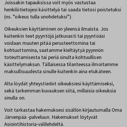
Joissakin tapauksissa voit myös vastustaa
henkilötietojesi käsittelyä tai saada tietosi poistetuksi
(ns. ”oikeus tulla unohdetuksi”).
Oikeuksien käyttäminen on yleensä ilmaista. Jos
kuitenkin teet pyyntöjä jatkuvasti tai pyyntöäsi
voidaan muuten pitää perusteettomina tai
kohtuuttomina, saatamme kieltäytyä pyynnön
toteuttamisesta tai periä sinulta kohtuullisen
käsittelymaksun. Tällaisessa tilanteessa ilmoitamme
maksullisuudesta sinulle kuitenkin aina etukäteen.
Alta löydät yhteystiedot oikeuksiesi käyttämiseksi,
sekä tarkemman kuvauksen siitä, millaisia oikeuksia
sinulla on.
Voit tarkastaa hakemuksesi sisällön kirjautumalla Oma
Järvenpää -palveluun. Hakemukset löytyvät
Asiointihistoria-välilehdeltä.