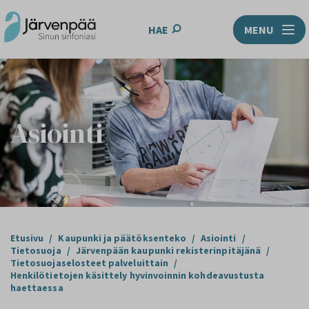
HAE
MENU
Asiointi
Etusivu
/
Kaupunki ja päätöksenteko
/
Asiointi
/
Tietosuoja
/
Järvenpään kaupunki rekisterinpitäjänä
/
Tietosuojaselosteet palveluittain
/
Henkilötietojen käsittely hyvinvoinnin kohdeavustusta
haettaessa