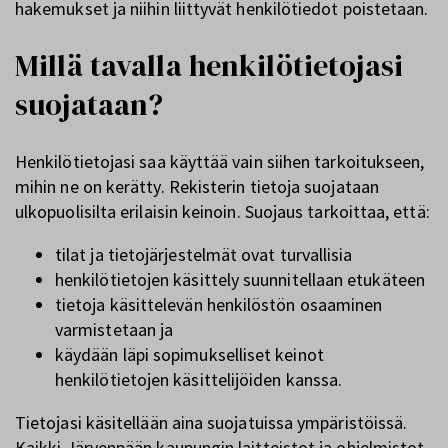
hakemukset ja niihin liittyvät henkilötiedot poistetaan.
Millä tavalla henkilötietojasi
suojataan?
Henkilötietojasi saa käyttää vain siihen tarkoitukseen,
mihin ne on kerätty. Rekisterin tietoja suojataan
ulkopuolisilta erilaisin keinoin. Suojaus tarkoittaa, että:
tilat ja tietojärjestelmät ovat turvallisia
henkilötietojen käsittely suunnitellaan etukäteen
tietoja käsittelevän henkilöstön osaaminen
varmistetaan ja
käydään läpi sopimukselliset keinot
henkilötietojen käsittelijöiden kanssa.
Tietojasi käsitellään aina suojatuissa ympäristöissä.
Kaikki Järvenpään kaupungin laitteistot ja ohjelmistot