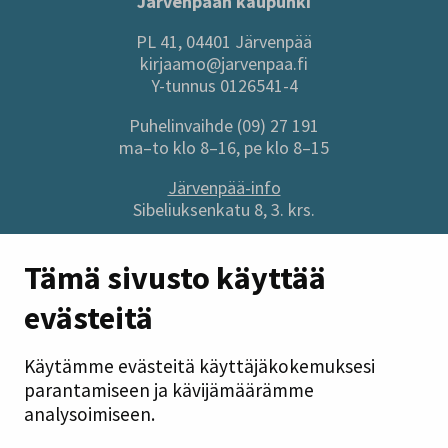
Järvenpään kaupunki
PL 41, 04401 Järvenpää
kirjaamo@jarvenpaa.fi
Y-tunnus 0126541-4
Puhelinvaihde (09) 27 191
ma–to klo 8–16, pe klo 8–15
Järvenpää-info
Sibeliuksenkatu 8, 3. krs.
Sivuston pikalinkit
Tämä sivusto käyttää
evästeitä
Anna palautetta
Tietoa sivustosta
Käytämme evästeitä käyttäjäkokemuksesi
Tilaa uutiskirje
parantamiseen ja kävijämäärämme
Tietosuoja
analysoimiseen.
Saavutettavuusseloste