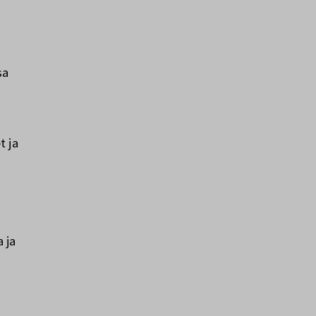
sa
t ja
 ja