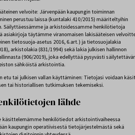
ääteinen velvoite: Järvenpään kaupungin toiminnan
minen perustuu laissa (kuntalaki 410/2015) määriteltyihin
n. Säilyttäessämme ja arkistoidessamme henkilötietoja
iä asiakirjoja täytämme viranomaisen lakisääteisen velvoitt
einen tietosuoja-asetus 2016, 6.art.) ja tietosuojalakia
18), arkistolakia (831/1994) sekä lakia julkisen hallinnon
llinnasta (906/2019), joka edellyttää pysyvästi säilytettävä
eiston sähköistä arkistointia.
en etu tai julkisen vallan käyttäminen: Tietojasi voidaan käsit
isen tai historiallisen tutkimuksen tekemiseksi.
enkilötietojen lähde
käsittelemämme henkilötiedot arkistointivaiheessa
än kaupungin operatiivisestä tietojärjestelmästä sekä
kistojen digitoinnin yhteydessä.