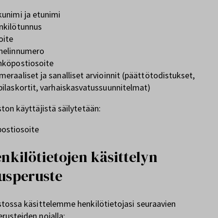
kunimi ja etunimi
nkilötunnus
oite
helinnumero
hköpostiosoite
eraaliset ja sanalliset arvioinnit (päättötodistukset,
pilaskortit, varhaiskasvatussuunnitelmat)
ston käyttäjistä säilytetään:
postiosoite
enkilötietojen käsittelyn
usperuste
stossa käsittelemme henkilötietojasi seuraavien
rusteiden nojalla: