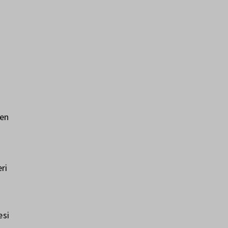
t
een
ri
esi