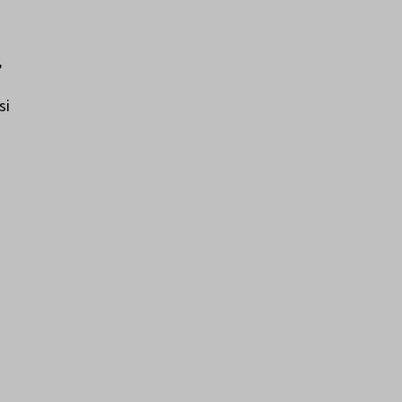
,
si
ä