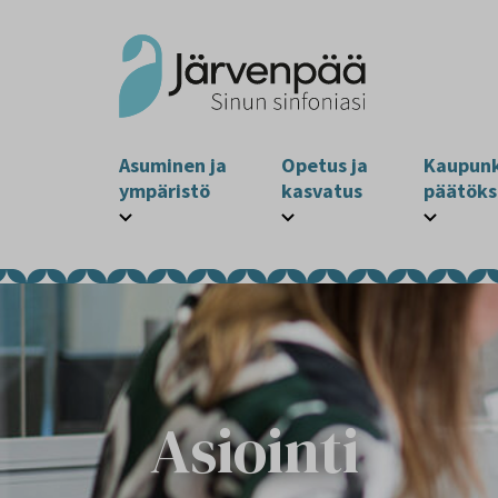
Asuminen ja
Opetus ja
Kaupunk
ympäristö
kasvatus
päätöks
Asiointi