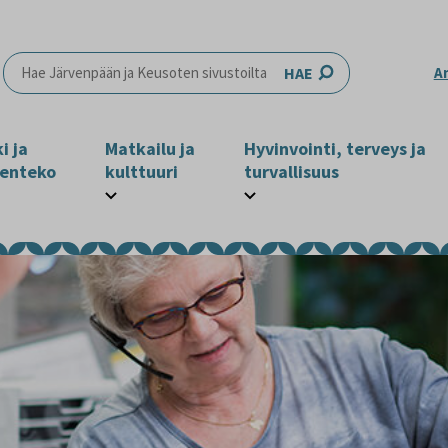
HAE
A
i ja
Matkailu ja
Hyvinvointi, terveys ja
enteko
kulttuuri
turvallisuus