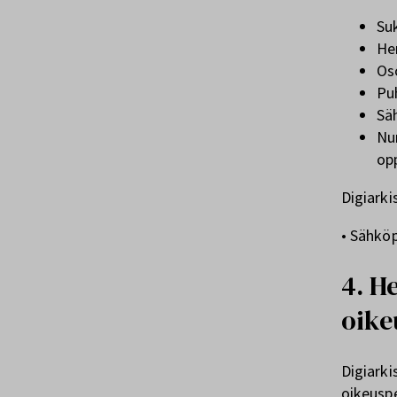
Su
He
Os
Pu
Sä
Num
op
Digiarki
• Sähkö
4. H
oike
Digiarki
oikeuspe