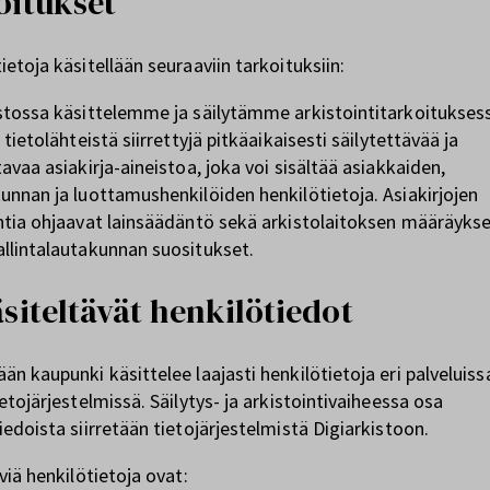
oitukset
ietoja käsitellään seuraaviin tarkoituksiin:
stossa käsittelemme ja säilytämme arkistointitarkoitukses
 tietolähteistä siirrettyjä pitkäaikaisesti säilytettävää ja
tavaa asiakirja-aineistoa, joka voi sisältää asiakkaiden,
unnan ja luottamushenkilöiden henkilötietoja. Asiakirjojen
ntia ohjaavat lainsäädäntö sekä arkistolaitoksen määräykse
llintalautakunnan suositukset.
äsiteltävät henkilötiedot
än kaupunki käsittelee laajasti henkilötietoja eri palveluissa
ietojärjestelmissä. Säilytys- ja arkistointivaiheessa osa
iedoista siirretään tietojärjestelmistä Digiarkistoon.
äviä henkilötietoja ovat: