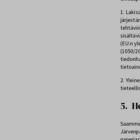
1. Lakis
järjestä
tehtävii
sisältäv
(EU:n yl
(1050/20
tiedonha
tietoain
2. Ylein
tieteell
5. H
Saamme 
Järvenpä
paperiar