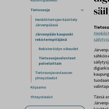
Asiointipalvelut
säi
Tietosuoja
Henkilötietojen käsittely
Järvenpäässä
Tietosu
Henkilöt
Järvenpään kaupunki
säilytys
rekisterinpitäjänä
Rekisteröidyn oikeudet
Järvenpä
sähköise
Tietosuojaselosteet
säilytys
palveluittain
digiarki
Tietosuojavastaavan
kaupungi
yhteystiedot
tuodaan 
valintap
Kirjaamo
Tässä as
Yhteystiedot
Järvenpä
käsittel