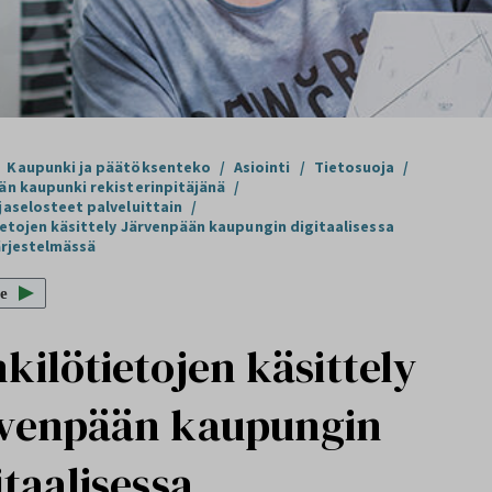
Kaupunki ja päätöksenteko
/
Asiointi
/
Tietosuoja
/
än kaupunki rekisterinpitäjänä
/
aselosteet palveluittain
/
etojen käsittely Järvenpään kaupungin digitaalisessa
ärjestelmässä
e
kilötietojen käsittely
venpään kaupungin
itaalisessa