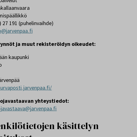
palvelut
akallaanvaara
mispäällikkö
) 27 191 (puhelinvaihde)
o@jarvenpaa.fi
ynnöt ja muut rekisteröidyn oikeudet:
ään kaupunki
o
ärvenpää
turvaposti.jarvenpaa.fi/
ojavastaavan yhteystiedot:
ojavastaava@jarvenpaa.fi
enkilötietojen käsittelyn