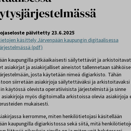
lytysjärjestelmässä
ojaseloste päivitetty 23.6.2025
ietojen käsittely Järvenpään kaupungin digitaalisessa
järjestelmässä (pdf)
än kaupungilla pitkäaikaisesti säilytettävät ja arkistoitava
t asiakirjat ja asiakirjalliset aineistot tallennetaan sähköis
järjestelmään, josta käytetään nimeä digiarkisto. Tähän
stoon siirretään asiakirjoja säilytettäväksi ja arkistoitavaksi
n käytössä olevista operatiivisista järjestelmistä ja sinne
asiakirjoja myös digitoimalla arkistoissa olevia asiakirjoja e
erusteiden mukaisesti.
iakirjassa kerromme, miten henkilötietojasi käsitellään
än kaupungilla digiarkistossa sekä siitä, mitä henkilötietoj
yyn liittyviä oikeuksia sinulla on ja miten voit halutessasi