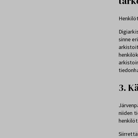
tark
Henkilöt
Digiarki
sinne eri
arkistoi
henkilök
arkistoi
tiedonha
3. K
Järvenpä
niiden t
henkilöt
Siirrett