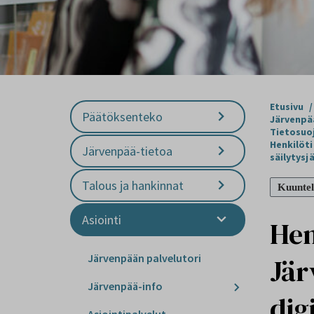
Etusivu
/
Päätöksenteko
Järvenpä
Tietosuoj
Henkilöti
Järvenpää-tietoa
säilytysj
Talous ja hankinnat
Kuuntel
Asiointi
Hen
Järvenpään palvelutori
Jär
Järvenpää-info
dig