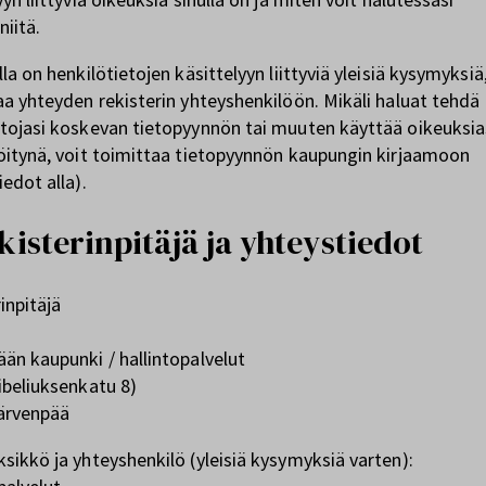
niitä.
lla on henkilötietojen käsittelyyn liittyviä yleisiä kysymyksiä
aa yhteyden rekisterin yhteyshenkilöön. Mikäli haluat tehdä
tojasi koskevan tietopyynnön tai muuten käyttää oikeuksia
öitynä, voit toimittaa tietopyynnön kaupungin kirjaamoon
iedot alla).
ekisterinpitäjä ja yhteystiedot
ekisterinpitäj
än kaupunki / hallintopalvelut
ibeliuksenkatu 8)
ärvenpää
sikkö ja yhteyshenkilö (yleisiä kysymyksiä varten):