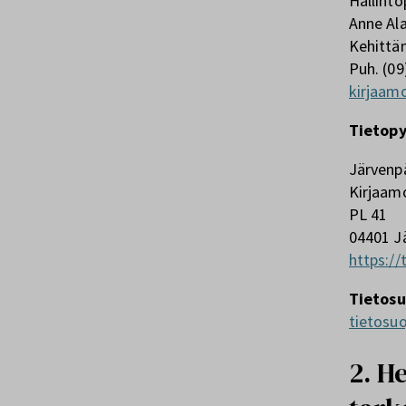
Hallinto
Anne Al
Kehittä
Puh. (09
kirjaam
Tietopy
Järvenp
Kirjaam
PL 41
04401 J
https://
Tietosu
tietosu
2. H