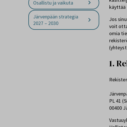
Osallistu ja vaikuta
käyttää 
Järvenpään strategia
Jos sinu
2027 – 2030
voit ott
omia tie
rekister
(yhteyst
1. R
R
Järvenpä
PL 41 (S
00400 J
Vastuuyk