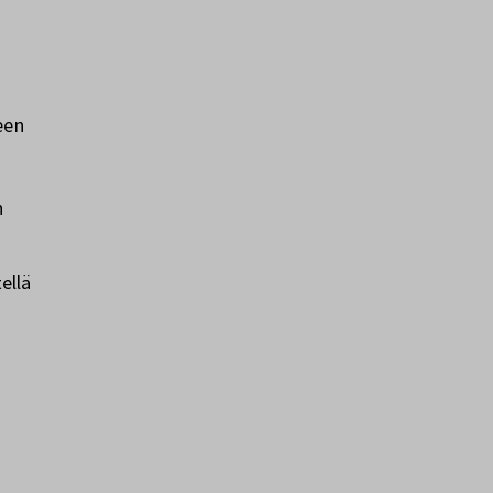
een
n
ellä