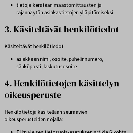
tietoja kerätään maastomittausten ja
rajannäytön asiakastietojen ylläpitämiseksi
3. Käsiteltävät henkilötiedot
Käsiteltävät henkilötiedot
asiakkaan nimi, osoite, puhelinnumero,
sähköposti, laskutusosoite
4. Henkilötietojen käsittelyn
oikeusperuste
Henkilötietoja käsitellään seuraavien
oikeusperusteiden nojalla:
EU:n yleisen tietosuoja-asetuksen artikla 6 kohta