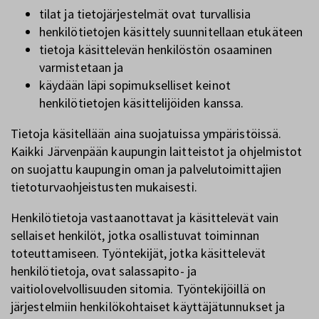
tilat ja tietojärjestelmät ovat turvallisia
henkilötietojen käsittely suunnitellaan etukäteen
tietoja käsittelevän henkilöstön osaaminen
varmistetaan ja
käydään läpi sopimukselliset keinot
henkilötietojen käsittelijöiden kanssa.
Tietoja käsitellään aina suojatuissa ympäristöissä.
Kaikki Järvenpään kaupungin laitteistot ja ohjelmistot
on suojattu kaupungin oman ja palvelutoimittajien
tietoturvaohjeistusten mukaisesti.
Henkilötietoja vastaanottavat ja käsittelevät vain
sellaiset henkilöt, jotka osallistuvat toiminnan
toteuttamiseen. Työntekijät, jotka käsittelevät
henkilötietoja, ovat salassapito- ja
vaitiolovelvollisuuden sitomia. Työntekijöillä on
järjestelmiin henkilökohtaiset käyttäjätunnukset ja