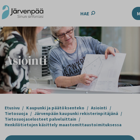
HAE
Asiointi
Etusivu
/
Kaupunki ja päätöksenteko
/
Asiointi
/
Tietosuoja
/
Järvenpään kaupunki rekisterinpitäjänä
/
Tietosuojaselosteet palveluittain
/
Henkilötietojen käsittely maastomittaustoimituksessa