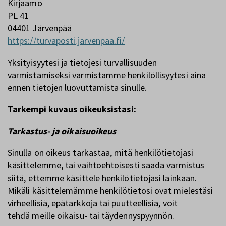
Kirjaamo
PL 41
04401 Järvenpää
https://turvaposti.jarvenpaa.fi/
Yksityisyytesi ja tietojesi turvallisuuden
varmistamiseksi varmistamme henkilöllisyytesi aina
ennen tietojen luovuttamista sinulle.
Tarkempi kuvaus oikeuksistasi:
Tarkastus- ja oikaisuoikeus
Sinulla on oikeus tarkastaa, mitä henkilötietojasi
käsittelemme, tai vaihtoehtoisesti saada varmistus
siitä, ettemme käsittele henkilötietojasi lainkaan.
Mikäli käsittelemämme henkilötietosi ovat mielestäsi
virheellisiä, epätarkkoja tai puutteellisia, voit
tehdä meille oikaisu- tai täydennyspyynnön.