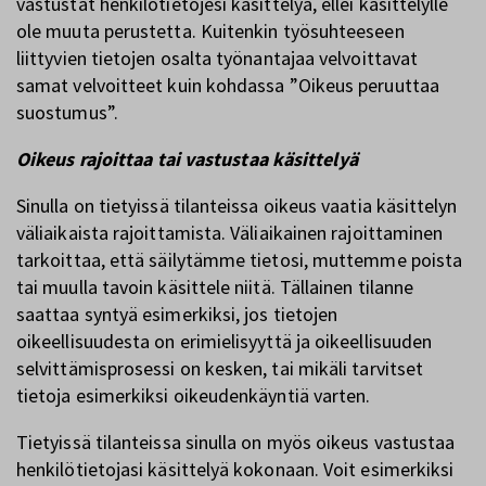
vastustat henkilötietojesi käsittelyä, ellei käsittelylle
ole muuta perustetta. Kuitenkin työsuhteeseen
liittyvien tietojen osalta työnantajaa velvoittavat
samat velvoitteet kuin kohdassa ”Oikeus peruuttaa
suostumus”.
Oikeus rajoittaa tai vastustaa käsittelyä
Sinulla on tietyissä tilanteissa oikeus vaatia käsittelyn
väliaikaista rajoittamista. Väliaikainen rajoittaminen
tarkoittaa, että säilytämme tietosi, muttemme poista
tai muulla tavoin käsittele niitä. Tällainen tilanne
saattaa syntyä esimerkiksi, jos tietojen
oikeellisuudesta on erimielisyyttä ja oikeellisuuden
selvittämisprosessi on kesken, tai mikäli tarvitset
tietoja esimerkiksi oikeudenkäyntiä varten.
Tietyissä tilanteissa sinulla on myös oikeus vastustaa
henkilötietojasi käsittelyä kokonaan. Voit esimerkiksi