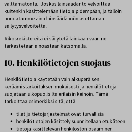
välttämätöntä. Joskus lainsäädäntö velvoittaa
kuitenkin käsittelemään tietoja pidempään, ja tällöin
noudatamme aina lainsäädännön asettamaa
säilytysvelvoitetta.
Rikosrekistereitä ei säilytetä lainkaan vaan ne
tarkastetaan ainoastaan katsomalla.
10. Henkilötietojen suojaus
Henkilötietoja käytetään vain alkuperäisen
keräämistarkoituksen mukaisesti ja henkilötietoja
suojataan ulkopuolisilta erilaisin keinoin. Tämä
tarkoittaa esimerkiksi sitä, että:
tilat ja tietojärjestelmät ovat turvallisia
henkilötietojen käsittely suunnitellaan etukäteen
tietoja käsittelevän henkilöstön osaaminen