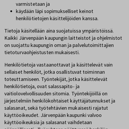
varmistetaan ja
käydään läpi sopimukselliset keinot
henkilötietojen käsittelijöiden kanssa.
Tietoja käsitellään aina suojatuissa ympäristöissä.
Kaikki Järvenpään kaupungin laitteistot ja ohjelmistot
on suojattu kaupungin oman ja palvelutoimittajien
tietoturvaohjeistusten mukaisesti.
Henkilötietoja vastaanottavat ja käsittelevät vain
sellaiset henkilöt, jotka osallistuvat toiminnan
toteuttamiseen. Työntekijät, jotka käsittelevät
henkilötietoja, ovat salassapito- ja
vaitiolovelvollisuuden sitomia. Työntekijöillä on
järjestelmiin henkilökohtaiset käyttäjätunnukset ja
salasanat, sekä työtehtävien mukaisesti rajatut
käyttöoikeudet. Järvenpään kaupunki valvoo
käyttöoikeuksia ja salasanat vaihdetaan