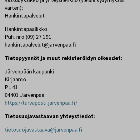
varten):
Hankintapalvelut
Hankintapäällikkö
Puh. nro (09) 27 191
hankintapalvelut@jarvenpaa.fi
Tietopyynnöt ja muut rekisteröidyn oikeudet:
Järvenpään kaupunki
Kirjaamo
PL 41
04401 Järvenpää
https://turvaposti.jarvenpaa.fi/
Tietosuojavastaavan yhteystiedot:
tietosuojavastaava@jarvenpaa.fi