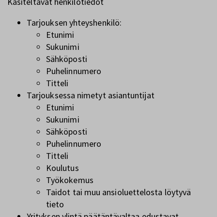
Käsiteltävät henkilötiedot
Tarjouksen yhteyshenkilö:
Etunimi
Sukunimi
Sähköposti
Puhelinnumero
Titteli
Tarjouksessa nimetyt asiantuntijat
Etunimi
Sukunimi
Sähköposti
Puhelinnumero
Titteli
Koulutus
Työkokemus
Taidot tai muu ansioluettelosta löytyvä
tieto
Yrityksen ylintä päätäntävaltaa edustavat