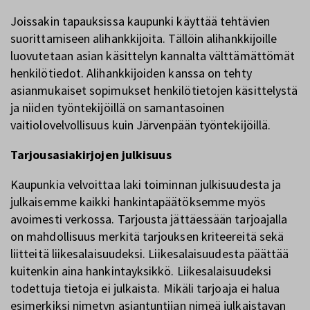
Joissakin tapauksissa kaupunki käyttää tehtävien
suorittamiseen alihankkijoita. Tällöin alihankkijoille
luovutetaan asian käsittelyn kannalta välttämättömät
henkilötiedot. Alihankkijoiden kanssa on tehty
asianmukaiset sopimukset henkilötietojen käsittelystä
ja niiden työntekijöillä on samantasoinen
vaitiolovelvollisuus kuin Järvenpään työntekijöillä.
Tarjousasiakirjojen julkisuus
Kaupunkia velvoittaa laki toiminnan julkisuudesta ja
julkaisemme kaikki hankintapäätöksemme myös
avoimesti verkossa. Tarjousta jättäessään tarjoajalla
on mahdollisuus merkitä tarjouksen kriteereitä sekä
liitteitä liikesalaisuudeksi. Liikesalaisuudesta päättää
kuitenkin aina hankintayksikkö. Liikesalaisuudeksi
todettuja tietoja ei julkaista. Mikäli tarjoaja ei halua
esimerkiksi nimetyn asiantuntijan nimeä julkaistavan