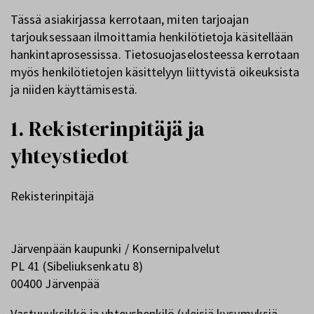
Tässä asiakirjassa kerrotaan, miten tarjoajan
tarjouksessaan ilmoittamia henkilötietoja käsitellään
hankintaprosessissa. Tietosuojaselosteessa kerrotaan
myös henkilötietojen käsittelyyn liittyvistä oikeuksista
ja niiden käyttämisestä.
1. Rekisterinpitäjä ja
yhteystiedot
Rekisterinpitäjä
Järvenpään kaupunki / Konsernipalvelut
PL 41 (Sibeliuksenkatu 8)
00400 Järvenpää
Vastuuyksikkö ja yhteyshenkilö (yleisiä kysymyksiä