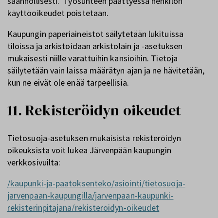
säännöllisesti. Työsuhteen päättyessä henkilön
käyttöoikeudet poistetaan.
Kaupungin paperiaineistot säilytetään lukituissa
tiloissa ja arkistoidaan arkistolain ja -asetuksen
mukaisesti niille varattuihin kansioihin. Tietoja
säilytetään vain laissa määrätyn ajan ja ne hävitetään,
kun ne eivät ole enää tarpeellisia.
11. Rekisteröidyn oikeudet
Tietosuoja-asetuksen mukaisista rekisteröidyn
oikeuksista voit lukea Järvenpään kaupungin
verkkosivuilta:
/kaupunki-ja-paatoksenteko/asiointi/tietosuoja-
jarvenpaan-kaupungilla/jarvenpaan-kaupunki-
rekisterinpitajana/rekisteroidyn-oikeudet