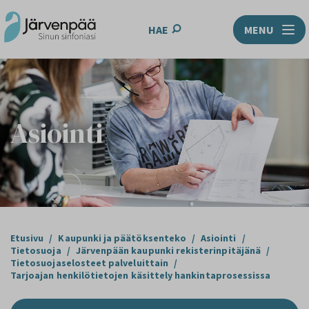
HAE
MENU
Asiointi
Etusivu
/
Kaupunki ja päätöksenteko
/
Asiointi
/
Tietosuoja
/
Järvenpään kaupunki rekisterinpitäjänä
/
Tietosuojaselosteet palveluittain
/
Tarjoajan henkilötietojen käsittely hankintaprosessissa