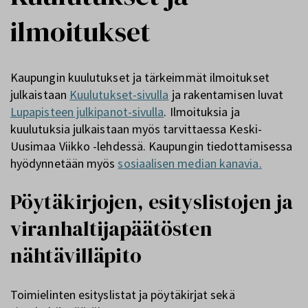
ilmoitukset
Kaupungin kuulutukset ja tärkeimmät ilmoitukset
julkaistaan
Kuulutukset-sivulla
ja rakentamisen luvat
Lupapisteen julkipanot-sivulla
. Ilmoituksia ja
kuulutuksia julkaistaan myös tarvittaessa Keski-
Uusimaa Viikko -lehdessä. Kaupungin tiedottamisessa
hyödynnetään myös
sosiaalisen median kanavia
.
Pöytäkirjojen, esityslistojen ja
viranhaltijapäätösten
nähtävilläpito
Toimielinten esityslistat ja pöytäkirjat sekä