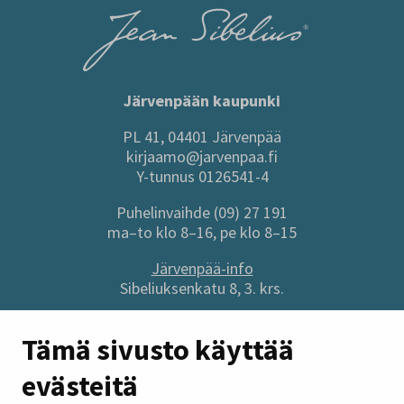
Järvenpään kaupunki
PL 41, 04401 Järvenpää
kirjaamo@jarvenpaa.fi
Y-tunnus 0126541-4
Puhelinvaihde (09) 27 191
ma–to klo 8–16, pe klo 8–15
Järvenpää-info
Sibeliuksenkatu 8, 3. krs.
Sivuston pikalinkit
Tämä sivusto käyttää
evästeitä
Anna palautetta