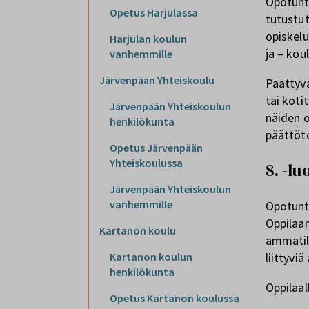
Opotunte
Opetus Harjulassa
tutustut
opiskelu
Harjulan koulun
ja – kou
vanhemmille
Järvenpään Yhteiskoulu
Päättyvä
tai koti
Järvenpään Yhteiskoulun
näiden o
henkilökunta
päättöt
Opetus Järvenpään
Yhteiskoulussa
8. -l
Järvenpään Yhteiskoulun
vanhemmille
Opotunte
Oppilaa
Kartanon koulu
ammatil
Kartanon koulun
liittyviä
henkilökunta
Oppilaal
Opetus Kartanon koulussa