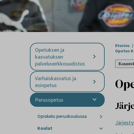
Etusivu
/
Opetuksen ja
Opetus K
kasvatuksen
palveluverkkouudistus
Kuuntel
Varhaiskasvatus ja
Ope
esiopetus
Perusopetus
Järj
Opiskelu peruskoulussa
Järjest
Koulut