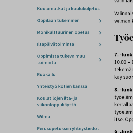
valinnai
Koulumatkat ja koulukuljetus
Valinnai
Oppilaan tukeminen
wilman 
Monikulttuurinen opetus
Työe
Iltapäivätoiminta
7. -luo
Oppimista tukeva muu
10.00 – 
toiminta
tekemän 
Ruokailu
käy suo
Yhteistyö kotien kanssa
8. -luo
työelämä
Koulutilojen ilta- ja
kerralla
viikonloppukäyttö
työeläm
Wilma
itse. Op
Perusopetuksen yhteystiedot
9. -luo