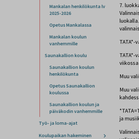
7. luokka
Mankalan henkilökunta lv
Valinnai
2025-2026
luokalla
Opetus Mankalassa
valinnai
Mankalan koulun
TATA*-va
vanhemmille
TATA*-va
Saunakallion koulu
viikossa
Saunakallion koulun
henkilökunta
Muu vali
Opetus Saunakallion
Muu vali
koulussa
kahdess
Saunakallion koulun ja
*TATA=TA
päiväkodin vanhemmille
ja musii
Työ- ja loma-ajat
Valinnai
Koulupaikan hakeminen