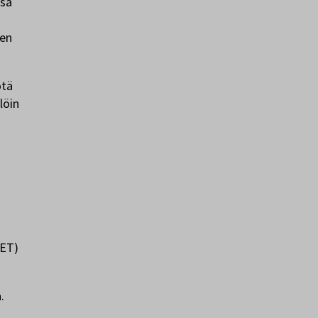
ssa
een
ötä
löin
TET)
.