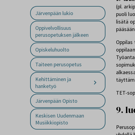
(pl. ark
Järvenpään lukio
puoli lu
lisätä o
Oppivelvollisuus
pääsäänt
perusopetuksen jälkeen
Oppilas
oppilaan
Opiskeluhuolto
Työanta
Taiteen perusopetus
sopimuks
alkaessa
Kehittäminen ja
täyttämä
hanketyö
TET-sop
Järvenpään Opisto
9. l
Keskisen Uudenmaan
Musiikkiopisto
Perusope
yhdellä 