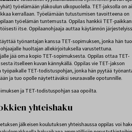
ipyhät) työelämään yläkoulun ulkopuolella. TET-jaksolla on a
okkaa kerrallaan. Työelämään tutustumisen tavoitteena on
ppilaan työelämän tuntemusta. Oppilas hankkii TET-paikkan
öisesti itse. Oppilaanohjaaja auttaa käytännön järjestelyi
 täyttää työnantajan kanssa TET-sopimuksen, jonka hän tu
ohjaajalle huoltajan allekirjoituksella varustettuna.
jalle jää oma kopio TET-sopimuksesta. Oppilas ottaa TET-
esta itselleen kuvan kännykällä. Oppilas vie TET-jakson
 työpaikalle TET-todistuspohjan, jonka hän pyytää työnant
än ja tuo opolle näytettäväksi seuraavalle opotunnille.
imuksen ja TET-todistuspohjan saa opoilta.
uokkien yhteishaku
tuksen jälkeisen koulutuksen yhteishaussa oppilas voi hak
hakulomakkeella hakuaikana ammatillisiin perustutkintoihin