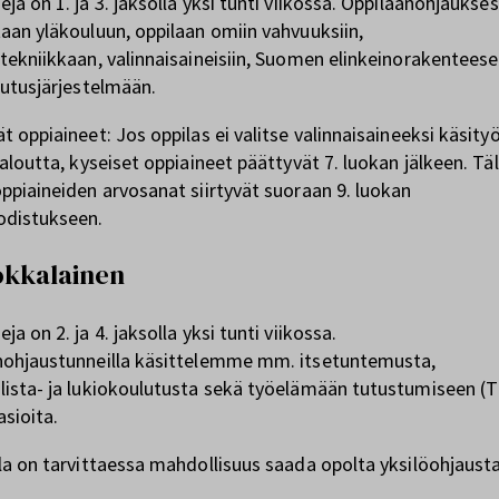
ja on 1. ja 3. jaksolla yksi tunti viikossa. Oppilaanohjaukse
aan yläkouluun, oppilaan omiin vahvuuksiin,
tekniikkaan, valinnaisaineisiin, Suomen elinkeinorakentees
lutusjärjestelmään.
t oppiaineet: Jos oppilas ei valitse valinnaisaineeksi käsity
taloutta, kyseiset oppiaineet päättyvät 7. luokan jälkeen. Täl
ppiaineiden arvosanat siirtyvät suoraan 9. luokan
odistukseen.
uokkalainen
ja on 2. ja 4. jaksolla yksi tunti viikossa.
nohjaustunneilla käsittelemme mm. itsetuntemusta,
lista- ja lukiokoulutusta sekä työelämään tutustumiseen (
 asioita.
la on tarvittaessa mahdollisuus saada opolta yksilöohjausta