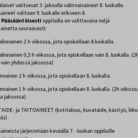
laiset valitsevat 3. jaksolla valinnaisaineet 8. luokalle.
saineet valitaan 9. luokalle erikseen 8.
.
Pääsääntöisesti
oppilailla on valittavana neljä
sainetta seuraavasti:
linnainen 2 h viikossa, jota opiskellaan 8.luokalla.
linnainen 0,5 h viikossa, jota opiskellaan vain 8. luokalla. (2
 vain yhdessä jaksossa)
nnainen 2 h viikossa, jota opiskellaan 8. luokalla.
nnainen 1 h viikossa, jota opiskellaan 8. luokalla. (2h viikoss
a jaksossa)
IDE- ja TAITOAINEET (kotitalous, kuvataide, käsityö, liik
kki)
saineista järjestetään keväällä 7. -luokan oppilaille