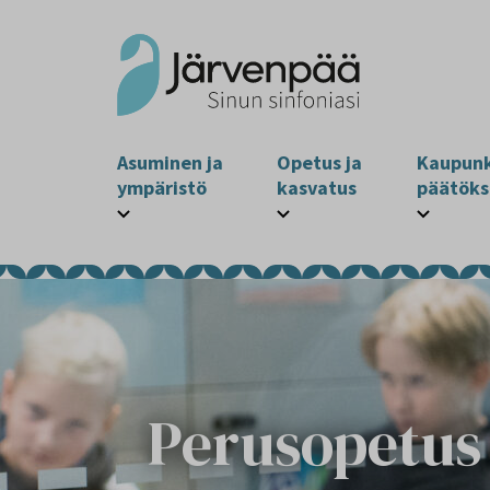
Asuminen ja
Opetus ja
Kaupunk
ympäristö
kasvatus
päätöks
Perusopetus