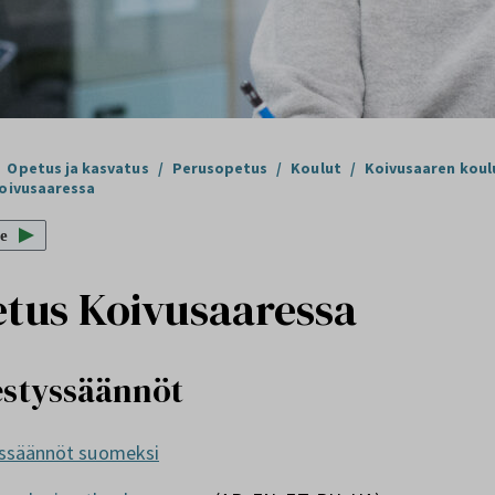
Opetus ja kasvatus
/
Perusopetus
/
Koulut
/
Koivusaaren koul
oivusaaressa
e
tus Koivusaaressa
estyssäännöt
yssäännöt suomeksi