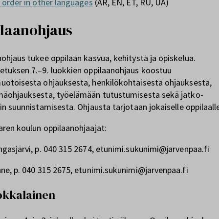
 order in other languages
(AR, EN, ET, RU, UA)
laanohjaus
ohjaus tukee oppilaan kasvua, kehitystä ja opiskelua.
etuksen 7.–9. luokkien oppilaanohjaus koostuu
uotoisesta ohjauksesta, henkilökohtaisesta ohjauksesta,
mäohjauksesta, työelämään tutustumisesta sekä jatko-
in suunnistamisesta. Ohjausta tarjotaan jokaiselle oppilaall
aren koulun oppilaanohjaajat:
gasjärvi, p. 040 315 2674, etunimi.sukunimi@jarvenpaa.fi
ne, p. 040 315 2675, etunimi.sukunimi@jarvenpaa.fi
uokkalainen