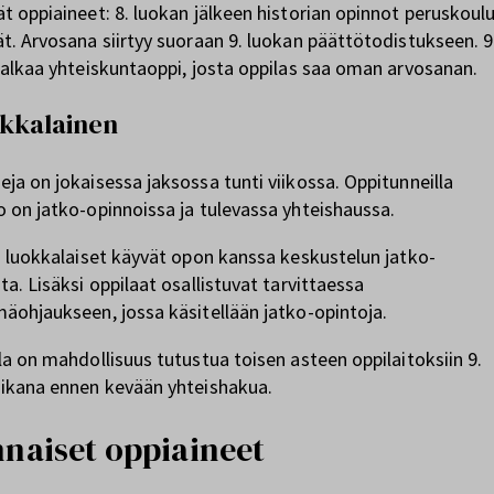
t oppiaineet: 8. luokan jälkeen historian opinnot peruskoul
t. Arvosana siirtyy suoraan 9. luokan päättötodistukseen. 9
 alkaa yhteiskuntaoppi, josta oppilas saa oman arvosanan.
okkalainen
ja on jokaisessa jaksossa tunti viikossa. Oppitunneilla
 on jatko-opinnoissa ja tulevassa yhteishaussa.
. luokkalaiset käyvät opon kanssa keskustelun jatko-
ta. Lisäksi oppilaat osallistuvat tarvittaessa
äohjaukseen, jossa käsitellään jatko-opintoja.
la on mahdollisuus tutustua toisen asteen oppilaitoksiin 9.
aikana ennen kevään yhteishakua.
nnaiset oppiaineet