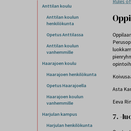
Rules of
Anttilan koulu
Oppi
Anttilan koulun
henkilökunta
Oppilaan
Opetus Anttilassa
Perusop
Anttilan koulun
luokkam
vanhemmille
pienryh
Haarajoen koulu
opintoih
Haarajoen henkilökunta
Koivusa
Opetus Haarajoella
Asta Kan
Haarajoen koulun
Eeva Rin
vanhemmille
Harjulan kampus
7. -l
Harjulan henkilökunta