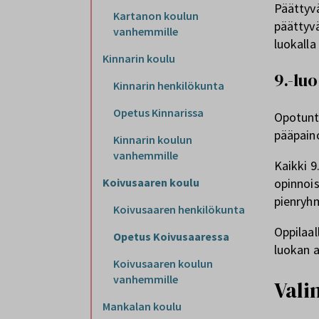
Päättyvä
Kartanon koulun
päättyvä
vanhemmille
luokalla
Kinnarin koulu
9.-lu
Kinnarin henkilökunta
Opetus Kinnarissa
Opotunte
pääpaino
Kinnarin koulun
vanhemmille
Kaikki 9
Koivusaaren koulu
opinnois
pienryhm
Koivusaaren henkilökunta
Oppilaal
Opetus Koivusaaressa
luokan 
Koivusaaren koulun
vanhemmille
Vali
Mankalan koulu