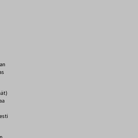
jan
as
hät)
kaa
n
esti
an