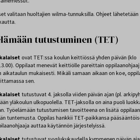
sainemessut.
set valitaan huoltajien wilma-tunnuksilla. Ohjeet lähetetään
kautta.
lämään tutustuminen (TET)
kkalaiset
ovat TET:ssa koulun keittiössä yhden päivän (klo
13.00). Oppilaat menevät keittiölle pareittain oppilaanohjaa
aikataulun mukaisesti. Mikäli samaan aikaan on koe, oppil
rittamassa sen.
kkalaiset
tutustuvat 4. jaksolla viiden päivän ajan (pl. arkipy
än yläkoulun ulkopuolella. TET-jaksolla on aina puoli luok
an. Työelämään tutustumisen tavoitteena on lisätä oppilaa
än tuntemusta. Oppilas hankkii TET-paikkansa pääsääntöis
pilaanohjaaja auttaa käytännön järjestelyissä.
kkalaiset
tutustuvat syyslukukaudella kymmenen päivän aj