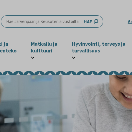
HAE
A
i ja
Matkailu ja
Hyvinvointi, terveys ja
enteko
kulttuuri
turvallisuus