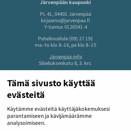
Järvenpään kaupunki
PL 41, 04401 Järvenpää
kirjaamo@jarvenpaa.fi
Y-tunnus 0126541-4
Puhelinvaihde (09) 27 191
ma–to klo 8–16, pe klo 8–15
Järvenpää-info
Sibeliuksenkatu 8, 3. krs.
Sivuston pikalinkit
Tämä sivusto käyttää
evästeitä
Anna palautetta
Tietoa sivustosta
Käytämme evästeitä käyttäjäkokemuksesi
Tilaa uutiskirje
parantamiseen ja kävijämäärämme
Tietosuoja
analysoimiseen.
Saavutettavuusseloste