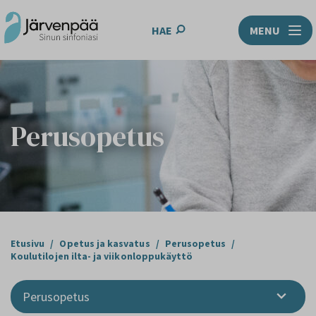
HAE
MENU
Perusopetus
Etusivu
/
Opetus ja kasvatus
/
Perusopetus
/
Koulutilojen ilta- ja viikonloppukäyttö
Perusopetus