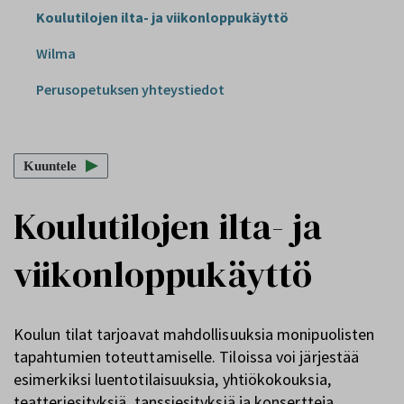
Koulutilojen ilta- ja viikonloppukäyttö
Wilma
Perusopetuksen yhteystiedot
Kuuntele
Koulutilojen ilta- ja
viikonloppukäyttö
Koulun tilat tarjoavat mahdollisuuksia monipuolisten
tapahtumien toteuttamiselle. Tiloissa voi järjestää
esimerkiksi luentotilaisuuksia, yhtiökokouksia,
teatteriesityksiä, tanssiesityksiä ja konsertteja.