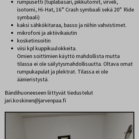
rumpusetti (tuplabasari, pikkutomit, virveli,
isotomi, Hi-Hat, 16” Crash symbaali sekä 20” Ride
symbaali)
kaksi sähkökitaraa, basso ja niihin vahvistimet.
mikrofoni ja aktiivikaiutin
kosketinsoitin
viisi kpl kuppikuulokkeita.
Omien soittimien käyttö mahdollista mutta
tilassa ei ole säilytysmahdollisuutta. Oltava omat
rumpukapulat ja plektrat. Tilassa ei ole
äänieristystä.
Bändihuoneeseen liittyvät tiedustelut
jari.koskinen@jarvenpaa.fi