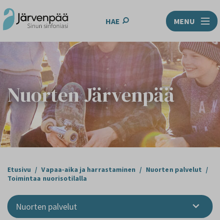
HAE
MENU
Nuorten Järvenpää
Etusivu
/
Vapaa-aika ja harrastaminen
/
Nuorten palvelut
/
Toimintaa nuorisotilalla
Nuorten palvelut