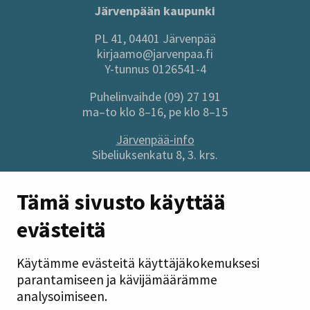
Järvenpään kaupunki
PL 41, 04401 Järvenpää
kirjaamo@jarvenpaa.fi
Y-tunnus 0126541-4
Puhelinvaihde (09) 27 191
ma–to klo 8–16, pe klo 8–15
Järvenpää-info
Sibeliuksenkatu 8, 3. krs.
Sivuston pikalinkit
Tämä sivusto käyttää
evästeitä
Anna palautetta
Tietoa sivustosta
Käytämme evästeitä käyttäjäkokemuksesi
Tilaa uutiskirje
parantamiseen ja kävijämäärämme
Tietosuoja
analysoimiseen.
Saavutettavuusseloste