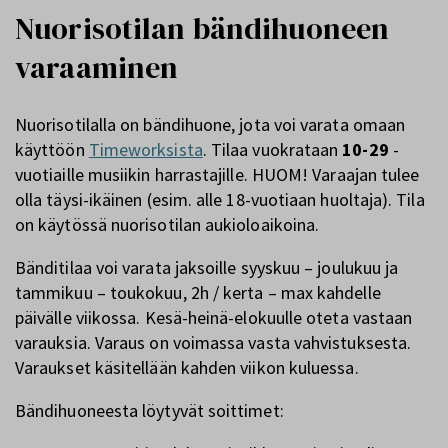
Nuorisotilan bändihuoneen
varaaminen
Nuorisotilalla on bändihuone, jota voi varata omaan
käyttöön
Timeworksista
. Tilaa vuokrataan
10-29
-
vuotiaille musiikin harrastajille. HUOM! Varaajan tulee
olla täysi-ikäinen (esim. alle 18-vuotiaan huoltaja). Tila
on käytössä nuorisotilan aukioloaikoina.
Bänditilaa voi varata jaksoille syyskuu – joulukuu ja
tammikuu – toukokuu, 2h / kerta – max kahdelle
päivälle viikossa. Kesä-heinä-elokuulle oteta vastaan
varauksia. Varaus on voimassa vasta vahvistuksesta.
Varaukset käsitellään kahden viikon kuluessa.
Bändihuoneesta löytyvät soittimet: