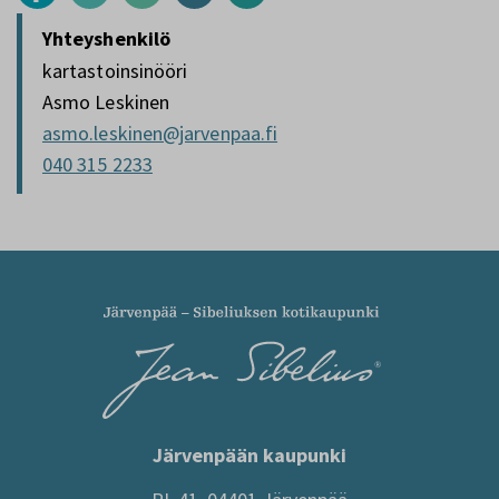
Yhteyshenkilö
kartastoinsinööri
Asmo Leskinen
asmo.leskinen@jarvenpaa.fi
040 315 2233
Järvenpään kaupunki