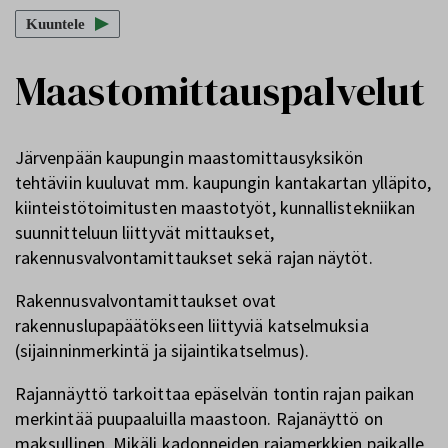
Kuuntele
Maastomittauspalvelut
Järvenpään kaupungin maastomittausyksikön
tehtäviin kuuluvat mm. kaupungin kantakartan ylläpito,
kiinteistötoimitusten maastotyöt, kunnallistekniikan
suunnitteluun liittyvät mittaukset,
rakennusvalvontamittaukset sekä rajan näytöt.
Rakennusvalvontamittaukset ovat
rakennuslupapäätökseen liittyviä katselmuksia
(sijainninmerkintä ja sijaintikatselmus).
Rajannäyttö tarkoittaa epäselvän tontin rajan paikan
merkintää puupaaluilla maastoon. Rajanäyttö on
maksullinen. Mikäli kadonneiden rajamerkkien paikalle