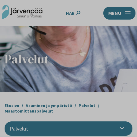
HAE
MENU
Palvelut
Etusivu
/
Asuminen ja ympäristö
/
Palvelut
/
Maastomittauspalvelut
Palvelut