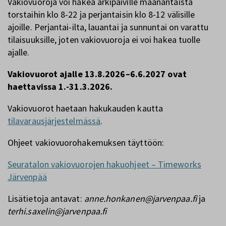
Vakiovuoroja voi hakea arkipäiville maanantaista
torstaihin klo 8-22 ja perjantaisin klo 8-12 välisille
ajoille. Perjantai-ilta, lauantai ja sunnuntai on varattu
tilaisuuksille, joten vakiovuoroja ei voi hakea tuolle
ajalle.
Vakiovuorot ajalle 13.8.2026–6.6.2027 ovat
haettavissa 1.-31.3.2026.
Vakiovuorot haetaan hakukauden kautta
tilavarausjärjestelmässä
.
Ohjeet vakiovuorohakemuksen täyttöön:
Seuratalon vakiovuorojen hakuohjeet – Timeworks
Järvenpää
Lisätietoja antavat:
anne.honkanen@jarvenpaa.fi
ja
terhi.saxelin@jarvenpaa.fi