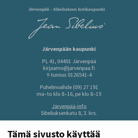
Järvenpään kaupunki
PL 41, 04401 Järvenpää
kirjaamo@jarvenpaa.fi
Y-tunnus 0126541-4
Puhelinvaihde (09) 27 191
ma–to klo 8–16, pe klo 8–15
Järvenpää-info
Sibeliuksenkatu 8, 3. krs.
Sivuston pikalinkit
Tämä sivusto käyttää