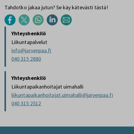
Tahdotko jakaa jutun? Se käy kätevästi tästä!
Yhteyshenkilö
Liikuntapalvelut
info@jarvenpaa.fi
040 315 2880
Yhteyshenkilö
Liikuntapaikanhoitajat uimahalli
liikuntapaikanhoitajat.uimahalli@jarvenpaa.fi
040 315 2512