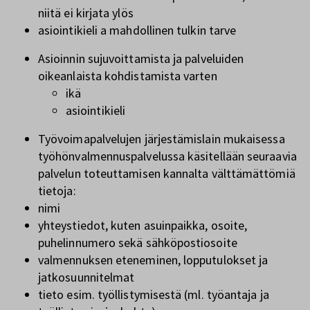
niitä ei kirjata ylös
asiointikieli a mahdollinen tulkin tarve
Asioinnin sujuvoittamista ja palveluiden
oikeanlaista kohdistamista varten
ikä
asiointikieli
Työvoimapalvelujen järjestämislain mukaisessa
työhönvalmennuspalvelussa käsitellään seuraavia
palvelun toteuttamisen kannalta välttämättömiä
tietoja:
nimi
yhteystiedot, kuten asuinpaikka, osoite,
puhelinnumero sekä sähköpostiosoite
valmennuksen eteneminen, lopputulokset ja
jatkosuunnitelmat
tieto esim. työllistymisestä (ml. työantaja ja