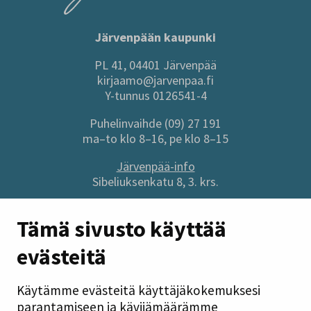
Järvenpään kaupunki
PL 41, 04401 Järvenpää
kirjaamo@jarvenpaa.fi
Y-tunnus 0126541-4
Puhelinvaihde (09) 27 191
ma–to klo 8–16, pe klo 8–15
Järvenpää-info
Sibeliuksenkatu 8, 3. krs.
Sivuston pikalinkit
Tämä sivusto käyttää
evästeitä
Anna palautetta
Tietoa sivustosta
Käytämme evästeitä käyttäjäkokemuksesi
Tilaa uutiskirje
parantamiseen ja kävijämäärämme