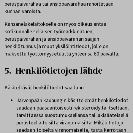
peruspäivärahaa tai ansiopäivärahaa rahoitetaan
kunnan varoista.
Kansaneläkelaitoksella on myös oikeus antaa
kotikunnalle sellaisen työmarkkinatuen,
peruspäivärahan ja ansiopäivärahan saajan
henkilötunnus ja muut yksilöintitiedot, jolle on
maksettu työttömyysetuutta yhteensä 60 päivältä.
5. Henkilötietojen lähde
Käsiteltävät henkilötiedot saadaan
Järvenpään kaupungin käsittelemät henkilötiedot
saadaan pääsääntöisesti rekisteröidyltä itseltään,
tarvittaessa suostumuksellansa tai lakisääteisellä
perusteella toisilta viranomaisilta. Mikäli tietoja
saadaan toiselta viranomaiselta, tästä kerrotaan