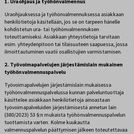
1. Uraohjaus ja työhönvalmennus
Uraohjauksessa ja työhönvalmennuksessa asiakkaan
henkilötietoja käsitellään, jos se on tarpeen hänelle
kohdistetun ura- tai työhönvalmennuksen
toteuttamiseksi. Asiakkaan yhteystietoja tarvitaan
esim. yhteydenpitoon tai tilaisuuteen saapuessa, jossa
ilmoittautuminen vaatii osallistujien varmistamisen.
2. Työvoimapalvelujen järjestämislain mukainen
työhönvalmennuspalvelu
Työvoimapalvelujen järjestämislain mukaisessa
työhönvalmennuspalvelussa kunnan palveluntuottaja
käsittelee asiakkaan henkilötietoja ainoastaan
työvoimapalveluiden järjestämisestä annetun lain
(380/2023) 53 §:n mukaista työhönvalmennuspalvelun
tuottamista varten. Kolme kuukautta
valmennuspalvelun päättymisen jälkeen toteutettavaa