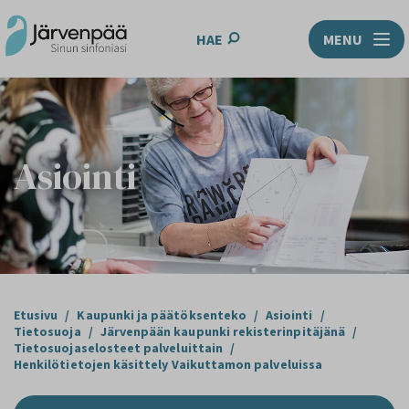
HAE
MENU
Asiointi
Etusivu
/
Kaupunki ja päätöksenteko
/
Asiointi
/
Tietosuoja
/
Järvenpään kaupunki rekisterinpitäjänä
/
Tietosuojaselosteet palveluittain
/
Henkilötietojen käsittely Vaikuttamon palveluissa