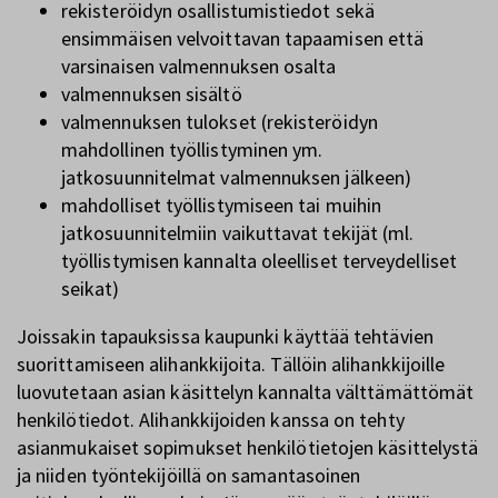
rekisteröidyn osallistumistiedot sekä
ensimmäisen velvoittavan tapaamisen että
varsinaisen valmennuksen osalta
valmennuksen sisältö
valmennuksen tulokset (rekisteröidyn
mahdollinen työllistyminen ym.
jatkosuunnitelmat valmennuksen jälkeen)
mahdolliset työllistymiseen tai muihin
jatkosuunnitelmiin vaikuttavat tekijät (ml.
työllistymisen kannalta oleelliset terveydelliset
seikat)
Joissakin tapauksissa kaupunki käyttää tehtävien
suorittamiseen alihankkijoita. Tällöin alihankkijoille
luovutetaan asian käsittelyn kannalta välttämättömät
henkilötiedot. Alihankkijoiden kanssa on tehty
asianmukaiset sopimukset henkilötietojen käsittelystä
ja niiden työntekijöillä on samantasoinen