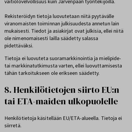
vaitiolovelvollisuus kuin Järvenpään työntekijöillä.
Rekisteröidyn tietoja luovutetaan niitä pyytävälle
viranomaisten toiminnan julkisuudesta annetun lain
mukaisesti. Tiedot ja asiakirjat ovat julkisia, ellei niitä
ole nimenomaisesti lailla säädetty salassa
pidettäväksi.
Tietoja ei luovuteta suoramarkkinointia ja mielipide-
tai markkinatutkimusta varten, ellei luovuttamisesta
tähän tarkoitukseen ole erikseen säädetty.
8. Henkilötietojen siirto EU:n
tai ETA-maiden ulkopuolelle
Henkilötietoja käsitellään EU/ETA-alueella. Tietoja ei
siirretä.