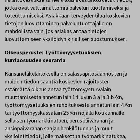
jotka ovat välttämättömiä palvelun tuottamiseksi ja
toteuttamiseksi. Asiakkaan terveydentilaa koskevien
tietojen luovuttaminen palveluntuottajalle on
mahdollista vain, jos asiakas antaa tietojen
luovuttamiseen yksilöidyn kirjallisen suostumuksen.
Oikeusperuste: Työttömyysetuuksien
kuntaosuuden seuranta
Kansaneläkelaitoksella on salassapitosäännösten ja
muiden tiedon saantia koskevien rajoitusten
estämättä oikeus antaa työttömyysturvalain
muuttamisesta annetun lain 14 luvun 3 a ja 3 b §:n,
työttömyysetuuksien rahoituksesta annetun lain 4 §:n
tai työttömyyskassalain 25 §:n nojalla kotikunnalle
sellaisen työmarkkinatuen, peruspäivärahan ja
ansiopäivärahan saajan henkilötunnus ja muut
yksilöintitiedot, jolle maksettua työmarkkinatukea,