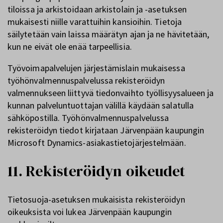
tiloissa ja arkistoidaan arkistolain ja -asetuksen
mukaisesti niille varattuihin kansioihin. Tietoja
säilytetään vain laissa määrätyn ajan ja ne hävitetään,
kun ne eivät ole enää tarpeellisia.
Työvoimapalvelujen järjestämislain mukaisessa
työhönvalmennuspalvelussa rekisteröidyn
valmennukseen liittyvä tiedonvaihto työllisyysalueen ja
kunnan palveluntuottajan välillä käydään salatulla
sähköpostilla. Työhönvalmennuspalvelussa
rekisteröidyn tiedot kirjataan Järvenpään kaupungin
Microsoft Dynamics-asiakastietojärjestelmään.
11. Rekisteröidyn oikeudet
Tietosuoja-asetuksen mukaisista rekisteröidyn
oikeuksista voi lukea Järvenpään kaupungin