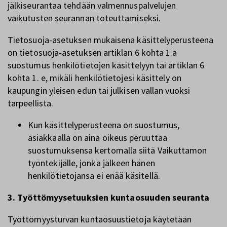
jälkiseurantaa tehdään valmennuspalvelujen
vaikutusten seurannan toteuttamiseksi.
Tietosuoja-asetuksen mukaisena käsittelyperusteena
on tietosuoja-asetuksen artiklan 6 kohta 1.a
suostumus henkilötietojen käsittelyyn tai artiklan 6
kohta 1. e, mikäli henkilötietojesi käsittely on
kaupungin yleisen edun tai julkisen vallan vuoksi
tarpeellista.
Kun käsittelyperusteena on suostumus,
asiakkaalla on aina oikeus peruuttaa
suostumuksensa kertomalla siitä Vaikuttamon
työntekijälle, jonka jälkeen hänen
henkilötietojansa ei enää käsitellä.
3. Työttömyysetuuksien kuntaosuuden seuranta
Työttömyysturvan kuntaosuustietoja käytetään