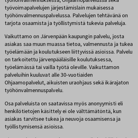
työvoimapalvelujen järjestämislain mukaisessa
työhönvalmennuspalvelussa. Palvelujen tehtävänä on
tarjota osaamista ja työllistymistä tukevia palveluja.
Vaikuttamo on Järvenpään kaupungin palvelu, josta
asiakas saa muun muassa tietoa, valmennusta ja tukea
työelämään ja koulutukseen liittyvissä asioissa. Palvelu
on tarkoitettu järvenpääläisille koulutuksessa,
työelämässä tai vailla työtä oleville. Vaikuttamon
palveluihin kuuluvat alle 30-vuotiaiden
Ohjaamopalvelut, aikuisten uraohjaus sekä ikärajaton
työhönvalmennuspalvelu.
Osa palveluista on saatavissa myös anonyymisti eli
henkilötietojen käsittely ei ole välttämätöntä, kun
asiakas tarvitsee tukea ja neuvoja osaamisensa ja
työllistymisensä asioissa.