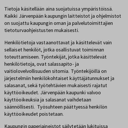
Tietoja käsitellään aina suojatuissa ympäristöissä.
Kaikki Järvenpään kaupungin laitteistot ja ohjelmistot
on suojattu kaupungin oman ja palvelutoimittajien
tietoturvaohjeistusten mukaisesti.
Henkilötietoja vastaanottavat ja käsittelevät vain
sellaiset henkilöt, jotka osallistuvat toiminnan
toteuttamiseen. Työntekijät, jotka käsittelevät
henkilötietoja, ovat salassapito- ja
vaitiolovelvollisuuden sitomia. Työntekijöillä on
järjestelmiin henkilökohtaiset käyttäjätunnukset ja
salasanat, sekä työtehtävien mukaisesti rajatut
käyttöoikeudet. Järvenpään kaupunki valvoo
käyttöoikeuksia ja salasanat vaihdetaan
säännöllisesti. Työsuhteen päättyessä henkilön
käyttöoikeudet poistetaan.
Kaupungin paperiaineistot säilytetään lukituissa