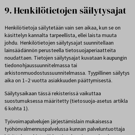
9. Henkilötietojen säilytysajat
Henkilötietoja säilytetään vain sen aikaa, kun se on
käsittelyn kannalta tarpeellista, ellei laista muuta
johdu. Henkilötietojen säilytysajat suunnitellaan
lainsäädännön perusteella tietosuojaperiaatteita
noudattaen. Tietojen säilytysajat kuvataan kaupungin
tiedonohjaussuunnitelmassa tai
arkistonmuodostussuunnitelmassa. Tyypillinen säilytys
aika on 1–2 vuotta asiakkuuden päättymisestä.
Säilytysaikaan tässä rekisterissä vaikuttaa
suostumuksessa määritetty (tietosuoja-asetus artikla
6 kohta 1).
Työvoimapalvelujen järjestämislain mukaisessa
työhönvalmennuspalvelussa kunnan palveluntuottaja