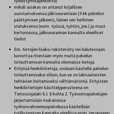
työllistymisajankohta)
mikäli asiakas on antanut kirjallisen
suostumuksensa jälkiseurantaan (3 kk palvelun
päättymisen jälkeen), hänen sen hetkinen
statuksensa (esim. työssä, työtön, jne.) ja muut
kertomansa, jälkiseurannan kannalta oleelliset
tiedot
Em. tietojen lisäksi rekisteröity voi halutessaan
luovuttaa itsestään myös muita palvelun
toteuttamisen kannalta olennaisia tietoja.
Erityisiä henkilötietoja, voidaan käsitellä palvelun
toteuttamiseksi silloin, kun se on lakisääteisten
tehtävien hoitamiseksi välttämätöntä. Erityisten
henkilötietojen käsittelyperusteena on
Tietosuojalaki 6.1 § kohta 2. Työvoimapalvelujen
järjestämislain mukaisessa
työhönvalmennuspalvelussa käsitellään
työllistymisen kannalta oleellisia esim. terveyteen