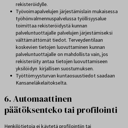
rekisteröidylle.
Työvoimapalvelujen järjestämislain mukaisessa
työhönvalmennuspalvelussa työllisyysalue
toimittaa rekisteröidystä kunnan
palveluntuottajalle palvelujen järjestämiseksi
välttämättömät tiedot. Terveydentilaan
koskevien tietojen luovuttaminen kunnan
palveluntuottajalle on mahdollista vain, jos
rekisteröity antaa tietojen luovuttamiseen
yksilöidyn
kirjallisen suostumuksen.
Työttömyysturvan kuntaosuustiedot saadaan
Kansaneläkelaitokselta.
6. Automaattinen
päätöksenteko tai profilointi
Henkilötietoja ei käytetä profilointiin tai