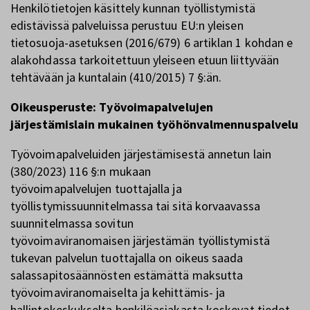
Henkilötietojen käsittely kunnan työllistymistä
edistävissä palveluissa perustuu EU:n yleisen
tietosuoja-asetuksen (2016/679) 6 artiklan 1 kohdan e
alakohdassa tarkoitettuun yleiseen etuun liittyvään
tehtävään ja kuntalain (410/2015) 7 §:än.
Oikeusperuste: Työvoimapalvelujen
järjestämislain mukainen työhönvalmennuspalvelu
Työvoimapalveluiden järjestämisestä annetun lain
(380/2023) 116 §:n mukaan
työvoimapalvelujen tuottajalla ja
työllistymissuunnitelmassa tai sitä korvaavassa
suunnitelmassa sovitun
työvoimaviranomaisen järjestämän työllistymistä
tukevan palvelun tuottajalla on oikeus saada
salassapitosäännösten estämättä maksutta
työvoimaviranomaiselta ja kehittämis- ja
hallintokeskukselta henkilöasiakasta koskevat tiedot,