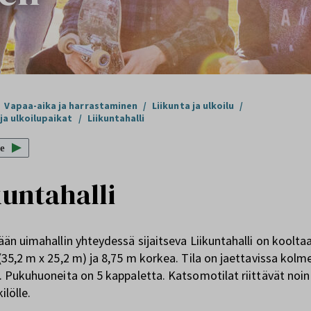
Vapaa-aika ja harrastaminen
/
Liikunta ja ulkoilu
/
 ja ulkoilupaikat
/
Liikuntahalli
e
kuntahalli
än uimahallin yhteydessä sijaitseva Liikuntahalli on koolta
35,2 m x 25,2 m) ja 8,75 m korkea. Tila on jaettavissa kolm
 Pukuhuoneita on 5 kappaletta. Katsomotilat riittävät noin
ilölle.