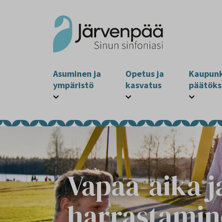
Asuminen ja
Opetus ja
Kaupunk
ympäristö
kasvatus
päätöks
Vapaa-aika j
harrastami