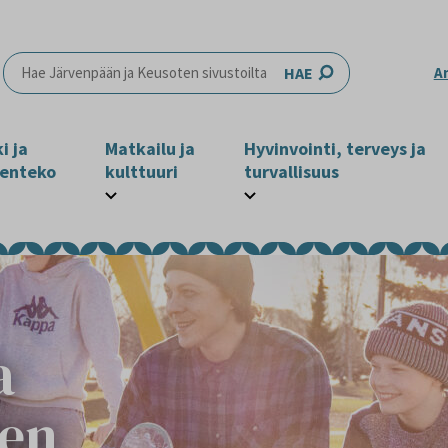
HAE
A
i ja
Matkailu ja
Hyvinvointi, terveys ja
enteko
kulttuuri
turvallisuus
a
nen