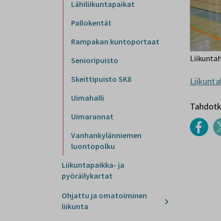
Lähiliikuntapaikat
Pallokentät
Rampakan kuntoportaat
Liikuntah
Senioripuisto
Skeittipuisto SK8
Liikunta
Uimahalli
Tahdotko
Uimarannat
Vanhankylänniemen
luontopolku
Liikuntapaikka- ja
pyöräilykartat
Ohjattu ja omatoiminen
liikunta