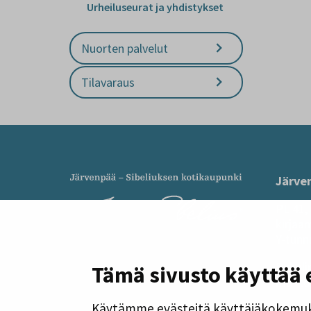
Urheiluseurat ja yhdistykset
Nuorten palvelut
Tilavaraus
Järve
PL 41,
kirjaa
Y-tunn
Puheli
Tämä sivusto käyttää 
ma–to 
Käytämme evästeitä käyttäjäkokemuk
Järven