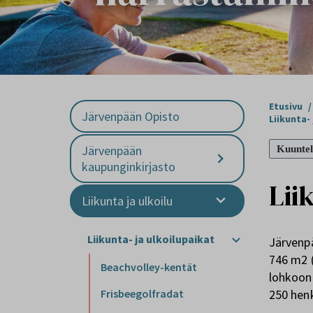
Etusivu
/
Järvenpään Opisto
Liikunta-
Järvenpään
Kuuntel
kaupunginkirjasto
Lii
Liikunta ja ulkoilu
Liikunta- ja ulkoilupaikat
Järvenpä
746 m2 (
Beachvolley-kentät
lohkoon.
250 henk
Frisbeegolfradat