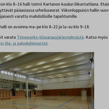
isin klo 8–16 halli toimii Kartanon koulun liikuntatilana. Iltai
äyttävät pääasiassa urheiluseurat. Viikonloppuisin hallin vuo
ijaisesti varattu mahdollisille tapahtumille.
halli on avoinna ma–pe klo 8–22 ja la–su klo 9–18.
oit varata
Timeworks-tilavarausjärjestelmästä
. Katso myös
n tila- ja palveluhinnastot
.