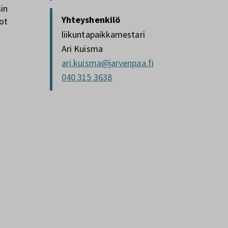
sin
Yhteyshenkilö
rot
liikuntapaikkamestari
Ari Kuisma
ari.kuisma@jarvenpaa.fi
040 315 3638