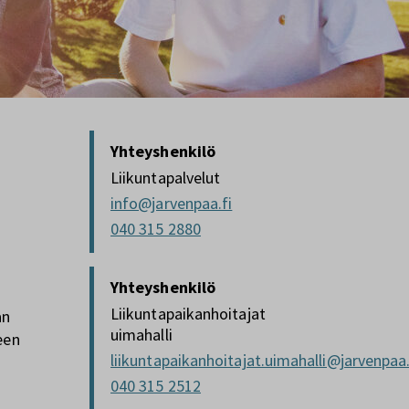
Yhteyshenkilö
Liikuntapalvelut
info@jarvenpaa.fi
040 315 2880
Yhteyshenkilö
Liikuntapaikanhoitajat
an
uimahalli
een
liikuntapaikanhoitajat.uimahalli@jarvenpaa.
040 315 2512