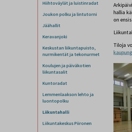
Hiihtoväylät ja luistinradat
Arkipäiv
hallia k
Joukon polku ja lintutorni
on ensis
Jäähallit
Liikunta
Keravanjoki
Tiloja v
Keskustan liikuntapuisto,
kaupungi
nurmikentät ja tekonurmet
Koulujen ja päiväkotien
liikuntasalit
Kuntoradat
Lemmenlaakson lehto ja
luontopolku
Liikuntahalli
Liikuntakeskus Piironen