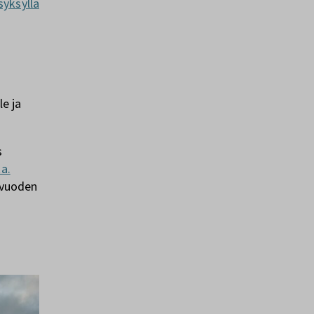
syksyllä
le ja
s
a.
a vuoden