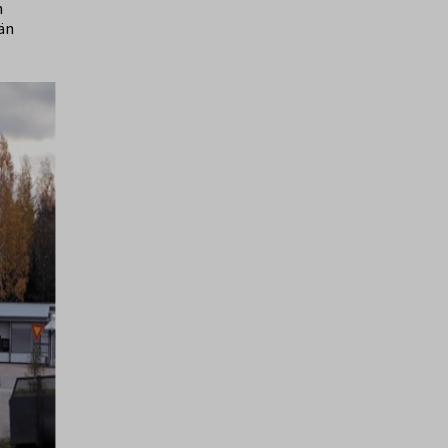
n
ään