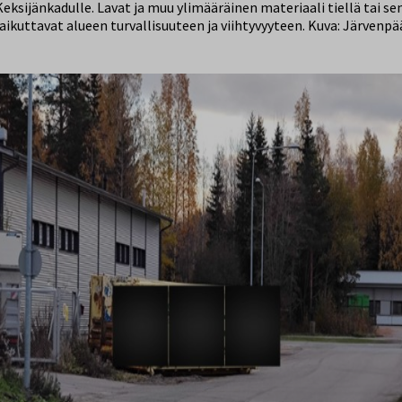
ksijänkadulle. Lavat ja muu ylimääräinen materiaali tiellä tai se
vaikuttavat alueen turvallisuuteen ja viihtyvyyteen. Kuva: Järvenp