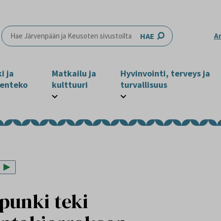
HAE
A
i ja
Matkailu ja
Hyvinvointi, terveys ja
enteko
kulttuuri
turvallisuus
punki teki