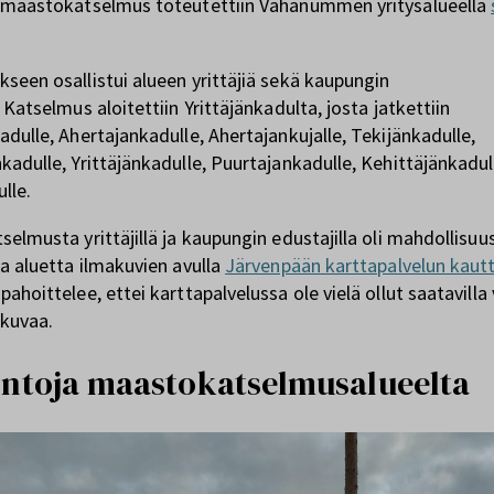
 maastokatselmus toteutettiin Vähänummen yritysalueella
seen osallistui alueen yrittäjiä sekä kaupungin
 Katselmus aloitettiin Yrittäjänkadulta, josta jatkettiin
adulle, Ahertajankadulle, Ahertajankujalle, Tekijänkadulle,
kadulle, Yrittäjänkadulle, Puurtajankadulle, Kehittäjänkadul
ulle.
selmusta yrittäjillä ja kaupungin edustajilla oli mahdollisuu
la aluetta ilmakuvien avulla
Järvenpään karttapalvelun kautt
pahoittelee, ettei karttapalvelussa ole vielä ollut saatavill
akuvaa.
intoja maastokatselmusalueelta