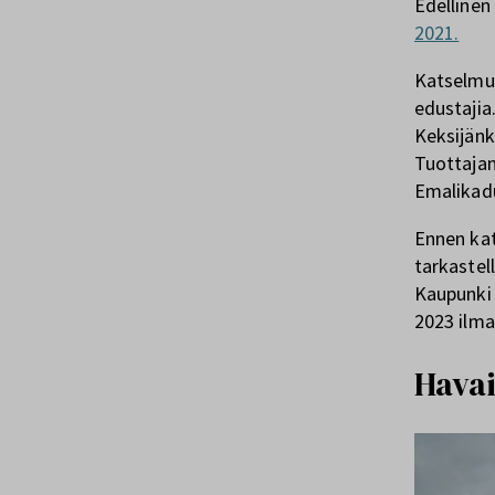
Edellinen
2021.
Katselmuk
edustajia.
Keksijänk
Tuottajan
Emalikad
Ennen kat
tarkastel
Kaupunki 
2023 ilm
Hava