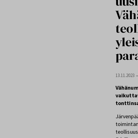
uus
Väh
teol
ylei
par
13.11.2023
Vähänumm
vaikutta
tonttins
Järvenpää
toimintam
teollisuu