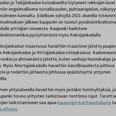
adun ja Tekijänkadun katualueelta löytyneet rekkojen lavat 
htiin ongelmallisena turvallisuuden, puhtaanapidon, näkyvyy
eisilmeen kannalta. Edellisen syksyllä 2021 alueella toteutet
selmuksen jälkeen kaupunki on tuonut pysäköintikieltome
dulle yrittäjien toiveesta. Kaupunki harkitsee
ikieltomerkkiä pystyttämistä myös Keksijänkadulle.
eksijänkadun maastossa havaittiin maastoon jätetty puupi
a Keksijänkadun ja Yrittäjänkadun risteyksessä. Kadunreunoi
n roskia ja ylimääräistä jätettä, kuten vanhoja huonekaluja ja
. Myös Ahertajankadulla havaittiin kasvillisuudesta johtuva
e ja todettiin jätteestä johtuvaa epäsiisteyttä yritysten
illa.
n yritysalueella havaittiin myös joitakin tontinylityksiä, j
upunki toivoo yritysten tarkistavan tonttinsa rajat. Tarvitt
jojen tarkistamiseen saa apua
kaupungin karttapalvelusta
ta
-infosta.