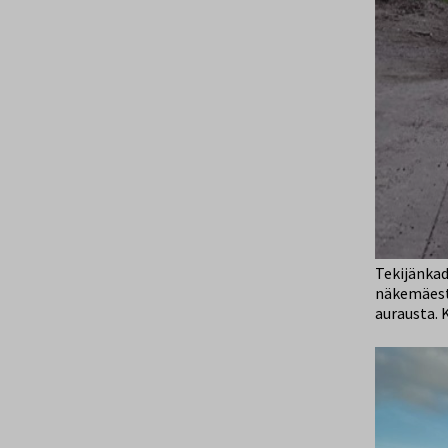
Tekijänkad
näkemäeste
aurausta. 