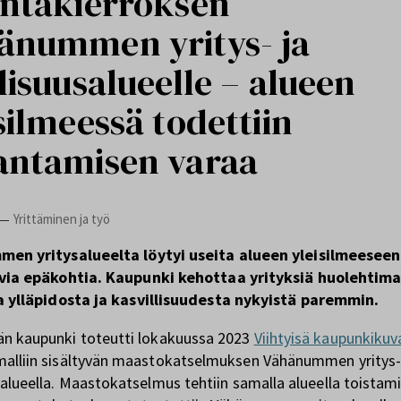
intakierroksen
änummen yritys- ja
lisuusalueelle – alueen
silmeessä todettiin
antamisen varaa
Yrittäminen ja työ
—
en yritysalueelta löytyi useita alueen yleisilmeeseen
via epäkohtia. Kaupunki kehottaa yrityksiä huolehtim
a ylläpidosta ja kasvillisuudesta nykyistä paremmin.
n kaupunki toteutti lokakuussa 2023
Viihtyisä kaupunkikuv
alliin sisältyvän maastokatselmuksen Vähänummen yritys-
salueella. Maastokatselmus tehtiin samalla alueella toistam