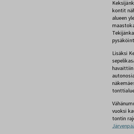
Keksijänk
kontit nä
alueen yl
maastokat
Tekijänka
pysäköint
Lisäksi K
sepelikas
havaittii
autonosia
näkemäest
tonttialue
Vähänumme
vuoksi ka
tontin ra
Järvenpää