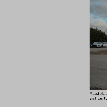
Maastokats
siistivän 