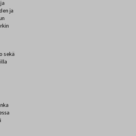
ja
den ja
un
rkin
no sekä
lla
onka
aessa
i